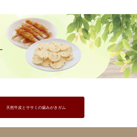
天然牛皮とササミの
歯みがきガム