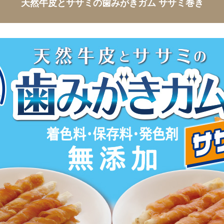
天然牛皮とササミの歯みがきガム
ササミ巻き
その他