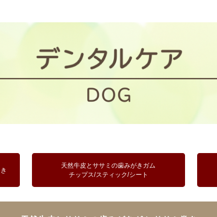
その他
ブランド
-BRAND
お散歩・係留
天然牛皮とササミの
歯みがきガム
トイレタリー
巻き
チップス/スティック/シート
ファッション