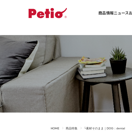
商品情報
ニュース
ドッグ一覧へ
-ALL ITEMS
カテゴリー
-CATEGORY
フード
おやつ
住まい
手入れ・ケア
食事
お出かけ
HOME
商品特集
└素材そのまま｜DOG：dental