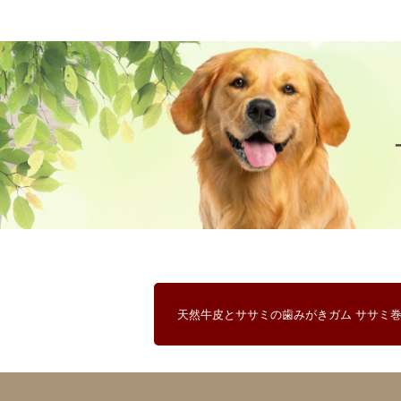
おもちゃ
防虫
キャット一覧へ
-ALL ITEMS
カテゴリー
-CATEGORY
フード
おやつ
住まい
手入れ・ケア
天然牛皮とササミの
歯みがきガム
ササミ
食事
お出かけ