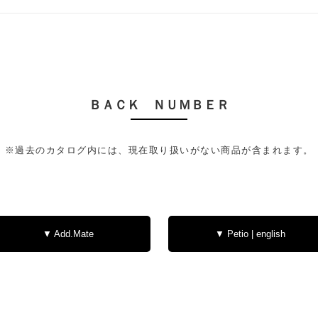
その他
ＢＡＣＫ ＮＵＭＢＥＲ
ブランド
-BRAND
※過去のカタログ内には、現在取り扱いがない商品が含まれます。
お散歩・係留
▼ Add.Mate
▼ Petio | english
トイレタリー
ファッション