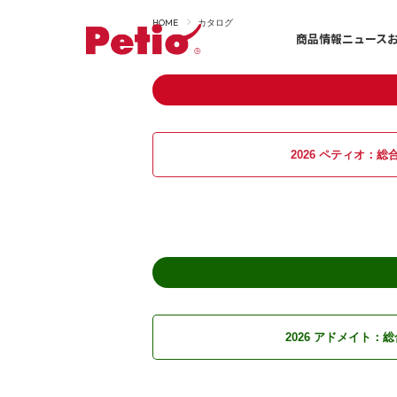
HOME
カタログ
商品情報
ニュース
ドッグ一覧へ
-ALL ITEMS
2026 ペティオ：
総
カテゴリー
-CATEGORY
フード
おやつ
住まい
手入れ・ケア
2026 アドメイト：
総
食事
お出かけ