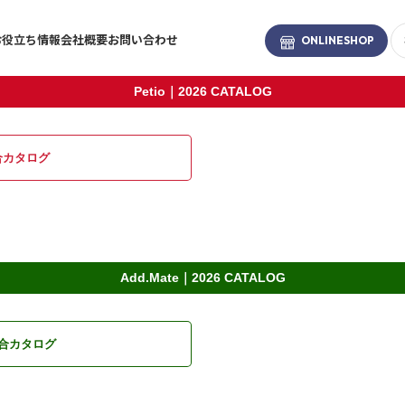
お役立ち情報
会社概要
お問い合わせ
ONLINE
SHOP
Petio｜2026 CATALOG
合カタログ
ブランド
-BRAND
お散歩・係留
Add.Mate｜2026 CATALOG
トイレタリー
合カタログ
ファッション