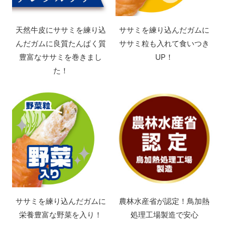
天然牛皮にササミを練り込
ササミを練り込んだガムに
んだガムに良質たんぱく質
ササミ粒も入れて食いつき
豊富なササミを
巻きまし
UP！
た！
ササミを練り込んだガムに
農林水産省が認定！
鳥加熱
栄養豊富な野菜を入り！
処理工場製造で安心