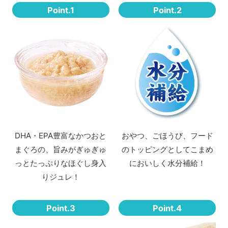
Point.1
Point.2
DHA・EPA豊富なかつおと
おやつ、ごほうび、フード
まぐろの、旨みがぎゅぎゅ
のトッピングとしてこまめ
っとたっぷりなほぐし身入
においしく水分補給！
りジュレ！
Point.3
Point.4