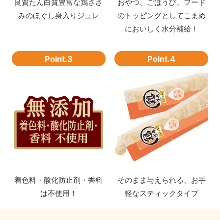
良質たん白質豊富な鶏ささ
おやつ、ごほうび、フード
みのほぐし身入りジュレ
のトッピングとしてこまめ
においしく水分補給！
Point.3
Point.4
着色料・酸化防止剤・香料
そのまま与えられる、お手
は不使用！
軽なスティックタイプ