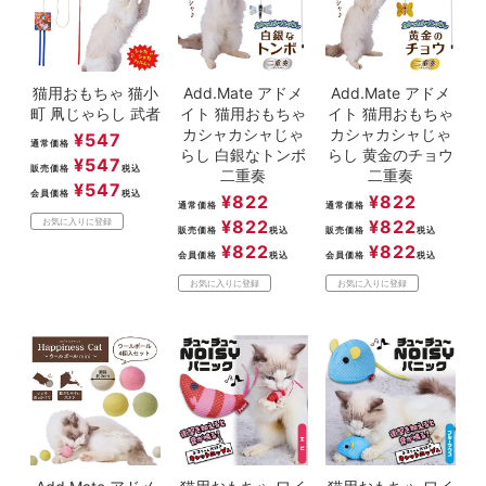
猫用おもちゃ 猫小
Add.Mate アドメ
Add.Mate アドメ
町 凧じゃらし 武者
イト 猫用おもちゃ
イト 猫用おもちゃ
カシャカシャじゃ
カシャカシャじゃ
¥
547
通常価格
らし 白銀なトンボ
らし 黄金のチョウ
¥
547
販売価格
税込
二重奏
二重奏
¥
547
会員価格
税込
¥
822
¥
822
通常価格
通常価格
¥
822
¥
822
お気に入りに登録
販売価格
税込
販売価格
税込
¥
822
¥
822
会員価格
税込
会員価格
税込
お気に入りに登録
お気に入りに登録