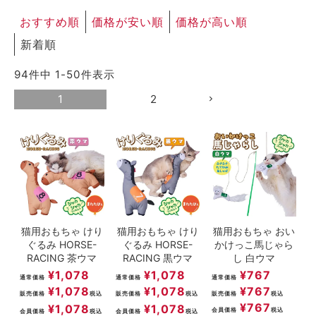
ACCOUNT MENU
おすすめ順
価格が安い順
価格が高い順
ようこそ ゲスト 様
新着順
meeting_room
person
ログイン
新規会員登録
94
件中
1
-
50
件表示
1
2
猫用おもちゃ けり
猫用おもちゃ けり
猫用おもちゃ おい
ぐるみ HORSE-
ぐるみ HORSE-
かけっこ馬じゃら
RACING 茶ウマ
RACING 黒ウマ
し 白ウマ
¥
1,078
¥
1,078
¥
767
通常価格
通常価格
通常価格
¥
1,078
¥
1,078
¥
767
販売価格
税込
販売価格
税込
販売価格
税込
¥
767
¥
1,078
¥
1,078
会員価格
税込
会員価格
税込
会員価格
税込