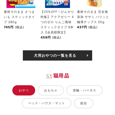
素材そのまま さつま
【25%OFF！ひんやり
素材そのまま 完全無
いも スティックタイ
特集】アクアゼリー 4
添加 ササミ パリッと
プ 280g
つのゼロ りんご風味
極薄チップス 50g
745円
(税込)
スティックタイプ 8本
437円
(税込)
入【会員様限定】
459円
(税込)
犬用おやつの一覧を見る
猫用品
おやつ
おもちゃ
首輪・ハーネス
ベッド・ハウス・マット
総合