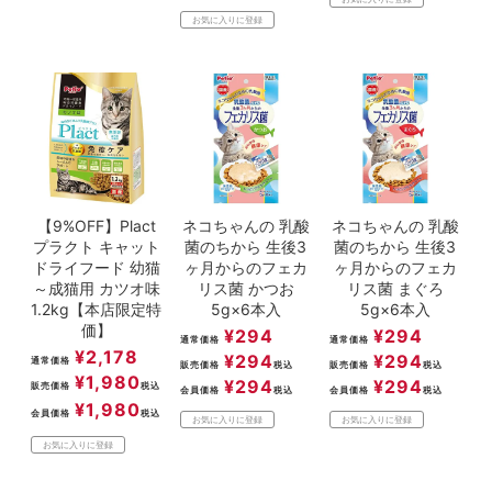
お気に入りに登録
【9%OFF】Plact
ネコちゃんの 乳酸
ネコちゃんの 乳酸
プラクト キャット
菌のちから 生後3
菌のちから 生後3
ドライフード 幼猫
ヶ月からのフェカ
ヶ月からのフェカ
～成猫用 カツオ味
リス菌 かつお
リス菌 まぐろ
1.2kg【本店限定特
5g×6本入
5g×6本入
価】
¥
294
¥
294
通常価格
通常価格
¥
2,178
¥
294
¥
294
通常価格
販売価格
税込
販売価格
税込
¥
1,980
¥
294
¥
294
販売価格
税込
会員価格
税込
会員価格
税込
¥
1,980
会員価格
税込
お気に入りに登録
お気に入りに登録
お気に入りに登録