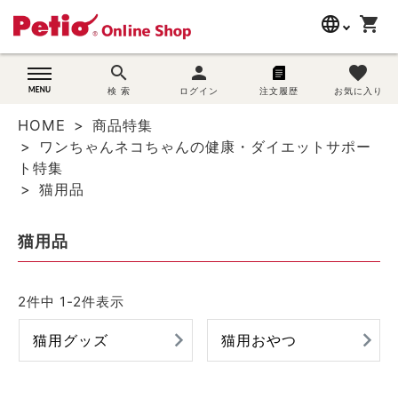
language
shopping_cart
search
search
person
favorite
wovn-lang-name
犬用品
検 索
ログイン
注文履歴
お気に入り
HOME
商品特集
猫用品
ワンちゃんネコちゃんの健康・ダイエットサポー
ト特集
うさぎ用品
猫用品
ブランド別に探す
猫用品
目的別に探す
2
件中
1
-
2
件表示
SNS
猫用グッズ
猫用おやつ
ご利用案内