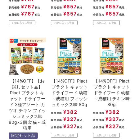
通常価格
通常価格
通常価格
¥
767
¥
657
¥
657
販売価格
税込
販売価格
税込
販売価格
税込
¥
767
¥
657
¥
657
会員価格
税込
会員価格
税込
会員価格
税込
お気に入りに登録
お気に入りに登録
お気に入りに登録
【14%OFF】【お
【14%OFF】Plact
【14%OFF】Plact
試しセット品】
プラクト キャット
プラクト キャット
Plact プラクト キ
ドライフード 幼猫
ドライフード 幼猫
ャット ドライフー
～成猫用 フィッシ
～成猫用 チキン味
ド 3種アソート カ
ュミックス味 80g
80g
ツオ チキン フィッ
¥
382
¥
382
通常価格
通常価格
シュミックス味
¥
327
¥
327
販売価格
税込
販売価格
税込
80g×3個 幼猫～成
¥
327
¥
327
猫用
会員価格
税込
会員価格
税込
限定セット品
お気に入りに登録
お気に入りに登録