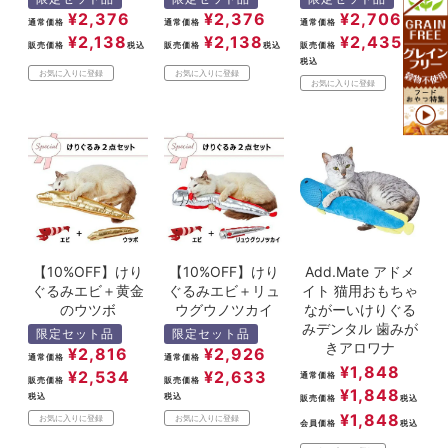
¥
2,376
¥
2,376
¥
2,706
通常価格
通常価格
通常価格
¥
2,138
¥
2,138
¥
2,435
販売価格
税込
販売価格
税込
販売価格
税込
お気に入りに登録
お気に入りに登録
お気に入りに登録
【10%OFF】けり
【10%OFF】けり
Add.Mate アドメ
ぐるみエビ＋黄金
ぐるみエビ＋リュ
イト 猫用おもちゃ
のウツボ
ウグウノツカイ
ながーいけりぐる
みデンタル 歯みが
限定セット品
限定セット品
きアロワナ
¥
2,816
¥
2,926
通常価格
通常価格
¥
1,848
¥
2,534
¥
2,633
通常価格
販売価格
販売価格
¥
1,848
税込
税込
販売価格
税込
¥
1,848
お気に入りに登録
お気に入りに登録
会員価格
税込