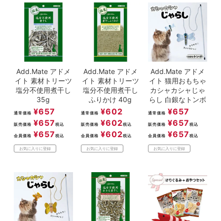
Add.Mate アドメ
Add.Mate アドメ
Add.Mate アドメ
イト 素材トリーツ
イト 素材トリーツ
イト 猫用おもちゃ
塩分不使用煮干し
塩分不使用煮干し
カシャカシャじゃ
35g
ふりかけ 40g
らし 白銀なトンボ
¥
657
¥
602
¥
657
通常価格
通常価格
通常価格
¥
657
¥
602
¥
657
販売価格
税込
販売価格
税込
販売価格
税込
¥
657
¥
602
¥
657
会員価格
税込
会員価格
税込
会員価格
税込
お気に入りに登録
お気に入りに登録
お気に入りに登録