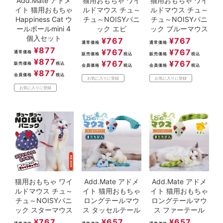
Add.Mate アドメ
猫用おもちゃ ワイ
猫用おもちゃ ワイ
イト 猫用おもちゃ
ルドマウス チュ～
ルドマウス チュ～
Happiness Cat ウ
チュ～NOISYパニ
チュ～NOISYパニ
ールボールmini 4
ック エビ
ック ブルーマウス
個入セット
¥
767
¥
767
通常価格
通常価格
¥
877
¥
767
¥
767
通常価格
販売価格
税込
販売価格
税込
¥
877
¥
767
¥
767
販売価格
税込
会員価格
税込
会員価格
税込
¥
877
会員価格
税込
お気に入りに登録
お気に入りに登録
お気に入りに登録
猫用おもちゃ ワイ
Add.Mate アドメ
Add.Mate アドメ
ルドマウス チュ～
イト 猫用おもちゃ
イト 猫用おもちゃ
チュ～NOISYパニ
ロングテールマウ
ロングテールマウ
ック スターマウス
ス タッセルテール
ス ファーテール
¥
767
¥
657
¥
657