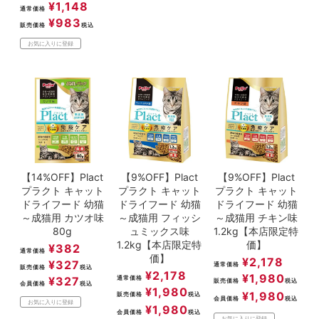
¥
1,148
通常価格
¥
983
販売価格
税込
お気に入りに登録
【14%OFF】Plact
【9%OFF】Plact
【9%OFF】Plact
プラクト キャット
プラクト キャット
プラクト キャット
ドライフード 幼猫
ドライフード 幼猫
ドライフード 幼猫
～成猫用 カツオ味
～成猫用 フィッシ
～成猫用 チキン味
80g
ュミックス味
1.2kg【本店限定特
1.2kg【本店限定特
価】
¥
382
通常価格
価】
¥
2,178
¥
327
通常価格
販売価格
税込
¥
2,178
¥
1,980
¥
327
通常価格
販売価格
税込
会員価格
税込
¥
1,980
¥
1,980
販売価格
税込
会員価格
税込
お気に入りに登録
¥
1,980
会員価格
税込
お気に入りに登録