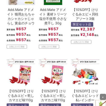
Add.Mate アドメ
Add.Mate アドメ
【10%OFF】けり
イト 猫用おもちゃ
イト 素材トリーツ
ぐるみエビ＋貝柱
カシャカシャじゃ
塩分不使用 小さな
アソート3個
らし 黄金のチョウ
煮干し 30g
限定セット品
¥
657
¥
657
¥
2,387
通常価格
通常価格
通常価格
¥
657
¥
657
¥
2,148
販売価格
税込
販売価格
税込
販売価格
税込
¥
657
¥
657
会員価格
税込
会員価格
税込
お気に入りに登録
お気に入りに登録
お気に入りに登録
【10%OFF】けり
【10%OFF】けり
【10%OFF】けり
ぐるみエビ＋乾し
ぐるみエビ＋乾し
ぐるみエビ レッド
×
カマエビ味110g
カマカニ味110g
&レインボー
限定セット品
限定セット品
限定セット品