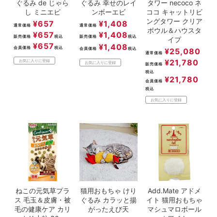
ぐるみ de じゃら
ぐるみ 幸せのレイ
タワー necoco ネ
し ミニエビ
ンボーエビ
ココ キャットリビ
ングタワー クリア
¥
657
¥
1,408
通常価格
通常価格
ボウル＆ハウスタ
¥
657
¥
1,408
販売価格
税込
販売価格
税込
イプ
¥
657
¥
1,408
会員価格
税込
会員価格
税込
¥
25,080
通常価格
¥
21,780
お気に入りに登録
お気に入りに登録
販売価格
税込
¥
21,780
会員価格
税込
お気に入りに登録
ねこの元気草プラ
猫用おもちゃ けり
Add.Mate アドメ
ス 毛玉＆皮膚・被
ぐるみ カラッと揚
イト 猫用おもちゃ
毛の健康ケア カリ
がったえび天
マシュマロボール