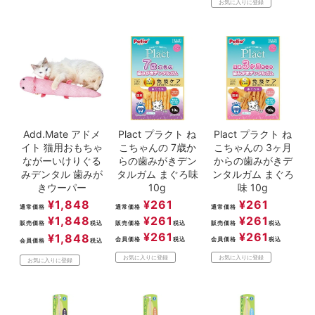
お気に入りに登録
Add.Mate アドメ
Plact プラクト ね
Plact プラクト ね
イト 猫用おもちゃ
こちゃんの 7歳か
こちゃんの 3ヶ月
ながーいけりぐる
らの歯みがきデン
からの歯みがきデ
みデンタル 歯みが
タルガム まぐろ味
ンタルガム まぐろ
きウーパー
10g
味 10g
¥
1,848
¥
261
¥
261
通常価格
通常価格
通常価格
¥
1,848
¥
261
¥
261
販売価格
税込
販売価格
税込
販売価格
税込
¥
261
¥
261
¥
1,848
会員価格
税込
会員価格
税込
会員価格
税込
お気に入りに登録
お気に入りに登録
お気に入りに登録