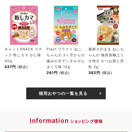
キャットSNACK スナ
Plact プラクト ねこ
素材そのまま ねこち
ック 乾しカマ かに味
ちゃんの 3ヶ月からの
ゃんの 無添加極上う
40g
歯みがきデンタルガム
す焼き かつお節と貝
437円
(税込)
まぐろ味 10g
柱 3g
261円
(税込)
382円
(税込)
猫用おやつの一覧を見る
Information
ショッピング情報