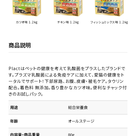
カツオ味 1.2kg
チキン味 1.2kg
フィッシュミックス味 1.2kg
商品説明
Plactはペットの健康を考えて乳酸菌をプラスしたブランドで
す。プラズマ乳酸菌による免疫ケアに加えて、愛猫の健康をト
ータルでサポート！下部尿路、お腹、皮膚・被毛ケア。タウリン
配合。着色料 無添加。香り豊かなカツオ味。便利なチャック付
きのお試しパック。
用途
総合栄養食
年齢
オールステージ
内容量・商品重量
80g