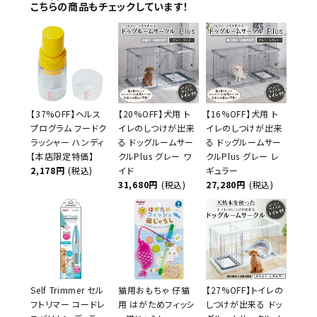
こちらの商品もチェックしています！
【37%OFF】ヘルス
【20%OFF】犬用 ト
【16%OFF】犬用 ト
プログラム フードク
イレのしつけが出来
イレのしつけが出来
ラッシャー ハンディ
る ドッグルームサー
る ドッグルームサー
【本店限定特価】
クルPlus グレー ワ
クルPlus グレー レ
2,178円
(税込)
イド
ギュラー
31,680円
(税込)
27,280円
(税込)
Self Trimmer セル
猫用おもちゃ 仔猫
【27%OFF】トイレの
フトリマー コードレ
用 はがためフィッシ
しつけが出来る ドッ