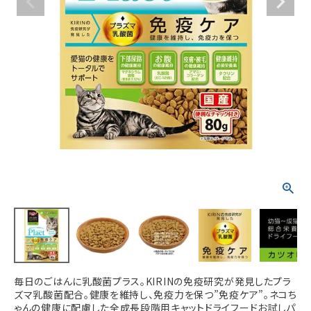
ACCOUNT MENU
ようこそ ゲスト 様
meeting_room
person
ログイン
新規会員登録
毎日のごはんに乳酸菌プラス。KIRINの免疫研究が発見したプラ
ズマ乳酸菌配合。健康を維持し、免疫力を保つ”免疫ケア”。ネコち
ゃんの健康に配慮した全成長段階用キャットドライフードお試しパ