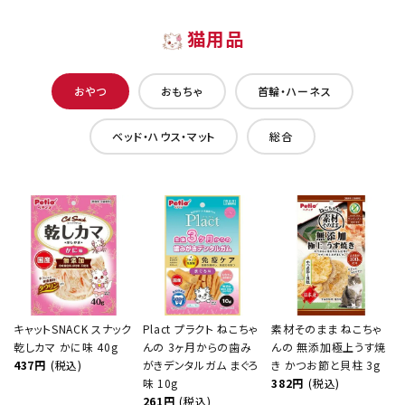
猫用品
おやつ
おもちゃ
首輪・ハーネス
ベッド・ハウス・マット
総合
キャットSNACK スナック
Plact プラクト ねこちゃ
素材そのまま ねこちゃ
乾しカマ かに味 40g
んの 3ヶ月からの歯み
んの 無添加極上うす焼
437円
(税込)
がきデンタルガム まぐろ
き かつお節と貝柱 3g
味 10g
382円
(税込)
261円
(税込)