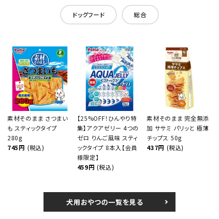
ドッグフード
総合
素材そのまま さつまい
【25%OFF！ひんやり特
素材そのまま 完全無添
も スティックタイプ
集】アクアゼリー 4つの
加 ササミ パリッと 極薄
280g
ゼロ りんご風味 スティ
チップス 50g
745円
(税込)
ックタイプ 8本入【会員
437円
(税込)
様限定】
459円
(税込)
犬用おやつの一覧を見る