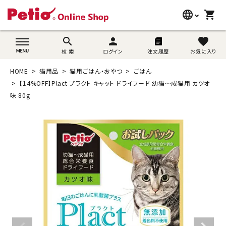
language
shopping_cart
search
wovn-lang-name
search
person
favorite
検 索
ログイン
注文履歴
お気に入り
犬用品
HOME
猫用品
猫用ごはん・おやつ
ごはん
猫用品
【14%OFF】Plact プラクト キャット ドライフード 幼猫～成猫用 カツオ
味 80g
うさぎ用品
ブランド別に探す
目的別に探す
SNS
ご利用案内