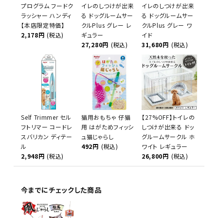
プログラム フードク
イレのしつけが出来
イレのしつけが出来
ラッシャー ハンディ
る ドッグルームサー
る ドッグルームサー
【本店限定特価】
クルPlus グレー レ
クルPlus グレー ワ
2,178円
(税込)
ギュラー
イド
27,280円
(税込)
31,680円
(税込)
Self Trimmer セル
猫用おもちゃ 仔猫
【27%OFF】トイレの
フトリマー コードレ
用 はがためフィッシ
しつけが出来る ドッ
スバリカン ディテー
ュ猫じゃらし
グルームサークル ホ
ル
492円
(税込)
ワイト レギュラー
2,948円
(税込)
26,800円
(税込)
今までにチェックした商品