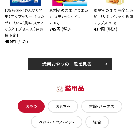
【25%OFF！ひんやり特
素材そのまま さつまい
素材そのまま 完全無添
集】アクアゼリー 4つの
も スティックタイプ
加 ササミ パリッと 極薄
ゼロ りんご風味 スティ
280g
チップス 50g
ックタイプ 8本入【会員
745円
(税込)
437円
(税込)
様限定】
459円
(税込)
犬用おやつの一覧を見る
猫用品
おやつ
おもちゃ
首輪・ハーネス
ベッド・ハウス・マット
総合