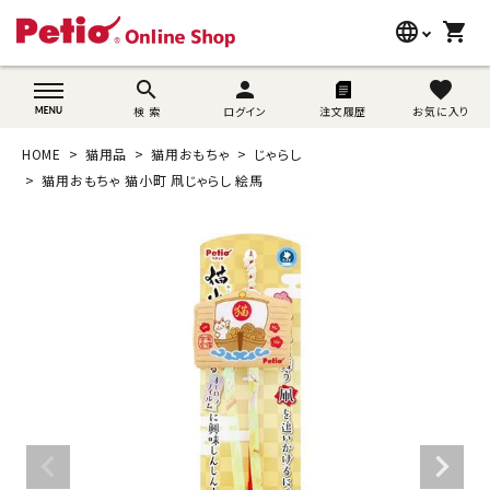
language
shopping_cart
search
wovn-lang-name
search
person
favorite
検 索
ログイン
注文履歴
お気に入り
犬用品
HOME
猫用品
猫用おもちゃ
じゃらし
猫用品
猫用おもちゃ 猫小町 凧じゃらし 絵馬
うさぎ用品
ブランド別に探す
目的別に探す
SNS
ご利用案内