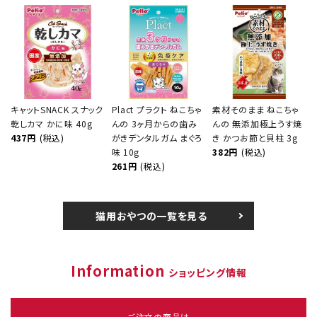
キャットSNACK スナック
Plact プラクト ねこちゃ
素材そのまま ねこちゃ
乾しカマ かに味 40g
んの 3ヶ月からの歯み
んの 無添加極上うす焼
437円
(税込)
がきデンタルガム まぐろ
き かつお節と貝柱 3g
味 10g
382円
(税込)
261円
(税込)
猫用おやつの一覧を見る
Information
ショッピング情報
ご注文の商品は