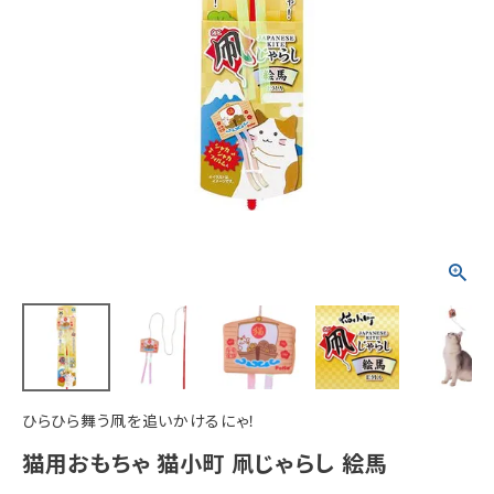
ACCOUNT MENU
ようこそ ゲスト 様
meeting_room
person
ログイン
新規会員登録
ひらひら舞う凧を追いかけるにゃ！
猫用おもちゃ 猫小町 凧じゃらし 絵馬