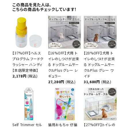
この商品を見た人は、
こちらの商品もチェックしています！
【37%OFF】ヘルス
【16%OFF】犬用 ト
【20%OFF】犬用 ト
プログラム フードク
イレのしつけが出来
イレのしつけが出来
ラッシャー ハンディ
る ドッグルームサー
る ドッグルームサー
【本店限定特価】
クルPlus グレー レ
クルPlus グレー ワ
2,178円
(税込)
ギュラー
イド
27,280円
(税込)
31,680円
(税込)
Self Trimmer セル
猫用おもちゃ 仔猫
【27%OFF】トイレの