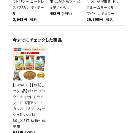
フトリマー コードレ
用 はがためフィッシ
しつけが出来る ドッ
スバリカン ディテー
ュ猫じゃらし
グルームサークル ホ
ル
492円
(税込)
ワイト レギュラー
2,948円
(税込)
26,800円
(税込)
今までにチェックした商品
【14%OFF】【お試し
セット品】Plact プラ
クト キャット ドライ
フード 3種アソート
カツオ チキン フィッ
シュミックス味
80g×3個 幼猫～成
猫用
983円
(税込)