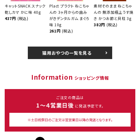
キャットSNACK スナック
Plact プラクト ねこちゃ
素材そのまま ねこちゃ
乾しカマ かに味 40g
んの 3ヶ月からの歯み
んの 無添加極上うす焼
437円
(税込)
がきデンタルガム まぐろ
き かつお節と貝柱 3g
味 10g
382円
(税込)
261円
(税込)
猫用おやつの一覧を見る
Information
ショッピング情報
ご注文の商品は
1～４営業日後
に発送予定です。
※土日祝祭日のご注文は翌営業日以降の発送となります。