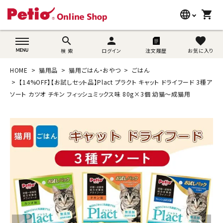
language
shopping_cart
search
wovn-lang-name
search
person
favorite
検 索
ログイン
注文履歴
お気に入り
犬用品
HOME
猫用品
猫用ごはん・おやつ
ごはん
猫用品
【14%OFF】【お試しセット品】Plact プラクト キャット ドライフード 3種ア
ソート カツオ チキン フィッシュミックス味 80g×3個 幼猫～成猫用
うさぎ用品
ブランド別に探す
目的別に探す
SNS
ご利用案内