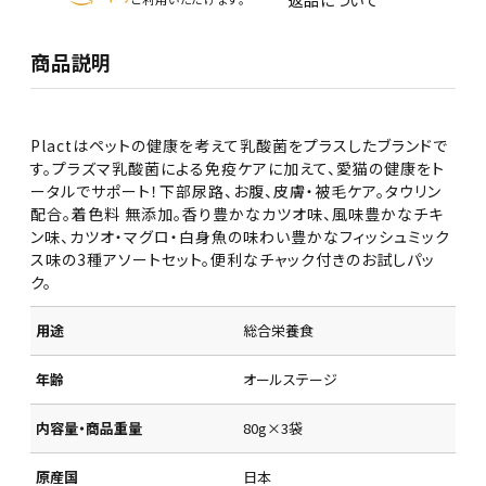
返品について
商品説明
Plactはペットの健康を考えて乳酸菌をプラスしたブランドで
す。プラズマ乳酸菌による免疫ケアに加えて、愛猫の健康をト
ータルでサポート！下部尿路、お腹、皮膚・被毛ケア。タウリン
配合。着色料 無添加。香り豊かなカツオ味、風味豊かなチキ
ン味、カツオ・マグロ・白身魚の味わい豊かなフィッシュミック
ス味の3種アソートセット。便利なチャック付きのお試しパッ
ク。
用途
総合栄養食
年齢
オールステージ
内容量・商品重量
80g×3袋
原産国
日本