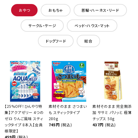
おやつ
おもちゃ
首輪・ハーネス・リード
サークル・ケージ
ベッド・ハウス・マット
ドッグフード
総合
【25%OFF！ひんやり特
素材そのまま さつまい
素材そのまま 完全無添
集】アクアゼリー 4つの
も スティックタイプ
加 ササミ パリッと 極薄
ゼロ りんご風味 スティ
280g
チップス 50g
ックタイプ 8本入【会員
745円
(税込)
437円
(税込)
様限定】
459円
(税込)