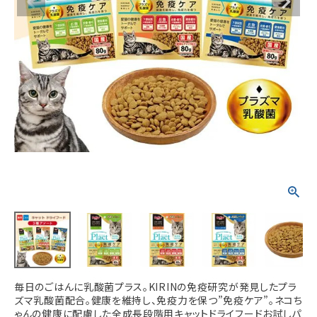
ACCOUNT MENU
ようこそ ゲスト 様
meeting_room
person
ログイン
新規会員登録
毎日のごはんに乳酸菌プラス。KIRINの免疫研究が発見したプラ
ズマ乳酸菌配合。健康を維持し、免疫力を保つ”免疫ケア”。ネコち
ゃんの健康に配慮した全成長段階用キャットドライフードお試しパ