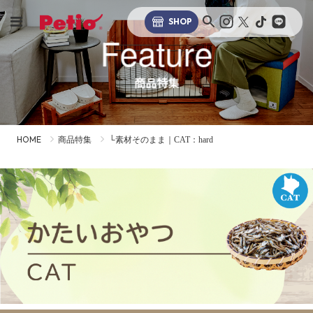
SHOP
Feature
商品特集
HOME
商品特集
└素材そのまま｜CAT：hard