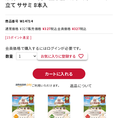
立て ササミ 8本入
商品番号
W14714
通常価格
¥
327
販売価格
¥
327
税込
会員価格
¥
327
税込
[
15
ポイント進呈 ]
会員価格で購入するにはログインが必要です。
お気に入りに登録する
カートに入れる
返品について
ご利用いただけます。