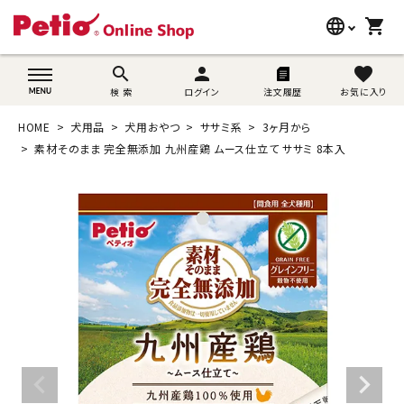
language
shopping_cart
search
wovn-lang-name
search
person
favorite
検 索
ログイン
注文履歴
お気に入り
犬用品
HOME
犬用品
犬用おやつ
ササミ系
3ヶ月から
猫用品
素材そのまま 完全無添加 九州産鶏 ムース仕立て ササミ 8本入
うさぎ用品
ブランド別に探す
目的別に探す
SNS
ご利用案内