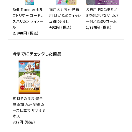
Self Trimmer セル
猫用おもちゃ 仔猫
犬猫用 FIXCARE ノ
フトリマー コードレ
用 はがためフィッシ
ミを逃がさない カバ
スバリカン ディテー
ュ猫じゃらし
ー付ノミ取りコーム
ル
492円
(税込)
1,738円
(税込)
2,948円
(税込)
今までにチェックした商品
素材そのまま 完全
無添加 九州産鶏 ム
ース仕立て ササミ 8
本入
327円
(税込)