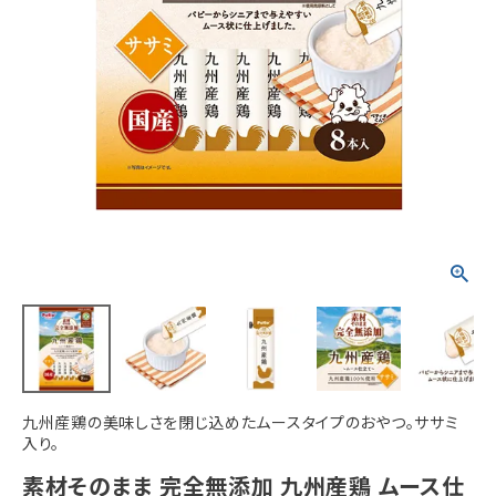
ACCOUNT MENU
ようこそ ゲスト 様
meeting_room
person
ログイン
新規会員登録
九州産鶏の美味しさを閉じ込めたムースタイプのおやつ。ササミ
入り。
素材そのまま 完全無添加 九州産鶏 ムース仕