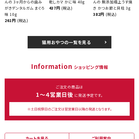
んの 3ヶ月からの歯み
乾しカマ かに味 40g
んの 無添加極上うす焼
がきデンタルガム まぐろ
437円
(税込)
き かつお節と貝柱 3g
味 10g
382円
(税込)
261円
(税込)
猫用おやつの一覧を見る
Information
ショッピング情報
ご注文の商品は
1～４営業日後
に発送予定です。
※土日祝祭日のご注文は翌営業日以降の発送となります。
カートを見る
ご利用案内