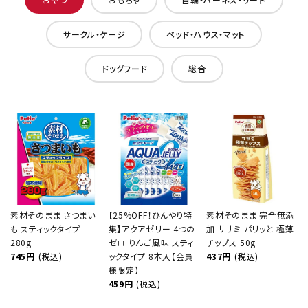
サークル・ケージ
ベッド・ハウス・マット
ドッグフード
総合
素材そのまま さつまい
【25%OFF！ひんやり特
素材そのまま 完全無添
も スティックタイプ
集】アクアゼリー 4つの
加 ササミ パリッと 極薄
280g
ゼロ りんご風味 スティ
チップス 50g
745円
(税込)
ックタイプ 8本入【会員
437円
(税込)
様限定】
459円
(税込)