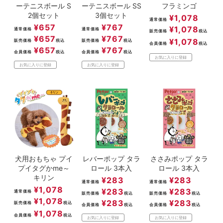
ーテニスボール S
ーテニスボール SS
フラミンゴ
2個セット
3個セット
¥
1,078
通常価格
¥
657
¥
767
¥
1,078
通常価格
通常価格
販売価格
税込
¥
657
¥
767
¥
1,078
販売価格
税込
販売価格
税込
会員価格
税込
¥
657
¥
767
会員価格
税込
会員価格
税込
お気に入りに登録
お気に入りに登録
お気に入りに登録
犬用おもちゃ プイ
レバーポップ タラ
ささみポップ タラ
プイタグかme～
ロール 3本入
ロール 3本入
キリン
¥
283
¥
283
通常価格
通常価格
¥
1,078
¥
283
¥
283
通常価格
販売価格
税込
販売価格
税込
¥
1,078
¥
283
¥
283
販売価格
税込
会員価格
税込
会員価格
税込
¥
1,078
会員価格
税込
お気に入りに登録
お気に入りに登録