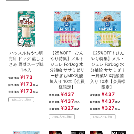
ACCOUNT MENU
ようこそ ゲスト 様
meeting_room
person
ログイン
新規会員登録
ハッスルおやつ研
【25%OFF！ひん
【25%OFF！ひん
究所 ドッグ 蒸しさ
やり特集】メルト
やり特集】メルト
さみ 野菜スープ味
ジュレ ForDog 水
ジュレ ForDog 水
1本入
分補給 ササミゼリ
分補給 ササミゼリ
ー砂ぎもMIX乳酸
ー野菜MIX乳酸菌
¥
173
通常価格
菌入り 10本【会員
入り 10本【会員様
¥
173
販売価格
税込
様限定】
限定】
¥
173
会員価格
税込
¥
437
¥
437
通常価格
通常価格
¥
437
¥
437
お気に入りに登録
販売価格
税込
販売価格
税込
¥
327
¥
327
会員価格
税込
会員価格
税込
お気に入りに登録
お気に入りに登録