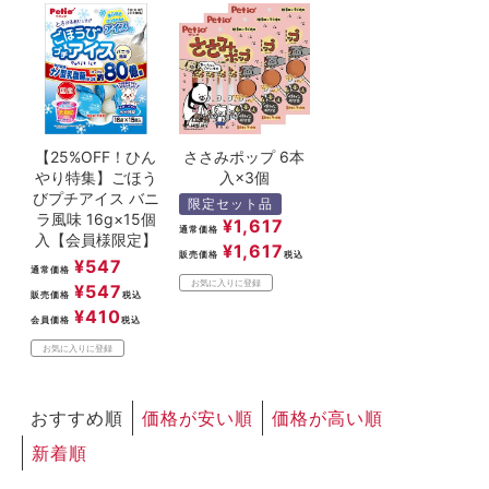
【25%OFF！ひん
ささみポップ 6本
やり特集】ごほう
入×3個
びプチアイス バニ
限定セット品
ラ風味 16g×15個
¥
1,617
通常価格
入【会員様限定】
¥
1,617
販売価格
税込
¥
547
通常価格
お気に入りに登録
¥
547
販売価格
税込
¥
410
会員価格
税込
お気に入りに登録
おすすめ順
価格が安い順
価格が高い順
新着順