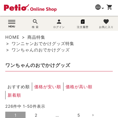
language
shopping_cart
search
search
person
favorite
wovn-lang-name
犬用品
検 索
ログイン
注文履歴
お気に入り
HOME
商品特集
猫用品
ワンニャンおでかけグッズ特集
ワンちゃんのおでかけグッズ
うさぎ用品
ワンちゃんのおでかけグッズ
ブランド別に探す
目的別に探す
おすすめ順
価格が安い順
価格が高い順
SNS
新着順
226
件中
1
-
50
件表示
ご利用案内
1
2
…
5