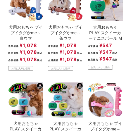
犬用おもちゃ プイ
犬用おもちゃ プイ
犬用おもちゃ
プイタグかme～
プイタグかme～
PLAY スクイーカ
白ウマ
茶ウマ
ーテニスボール M
¥
1,078
¥
1,078
¥
547
通常価格
通常価格
通常価格
¥
1,078
¥
1,078
¥
547
販売価格
税込
販売価格
税込
販売価格
税込
¥
547
¥
1,078
¥
1,078
会員価格
税込
会員価格
税込
会員価格
税込
お気に入りに登録
お気に入りに登録
お気に入りに登録
犬用おもちゃ
犬用おもちゃ
犬用おもちゃ プイ
PLAY スクイーカ
PLAY スクイーカ
プイタグかme～