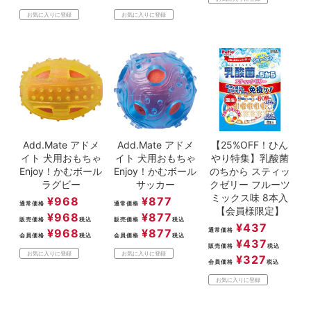
お気に入りに登録
お気に入りに登録
Add.Mate アドメ
Add.Mate アドメ
【25%OFF！ひん
イト 犬用おもちゃ
イト 犬用おもちゃ
やり特集】乳酸菌
Enjoy！かむボール
Enjoy！かむボール
のちから スティッ
ラグビー
サッカー
クゼリー フルーツ
ミックス味 8本入
¥
968
¥
877
通常価格
通常価格
【会員様限定】
¥
968
¥
877
販売価格
税込
販売価格
税込
¥
437
¥
968
¥
877
通常価格
会員価格
税込
会員価格
税込
¥
437
販売価格
税込
お気に入りに登録
お気に入りに登録
¥
327
会員価格
税込
お気に入りに登録