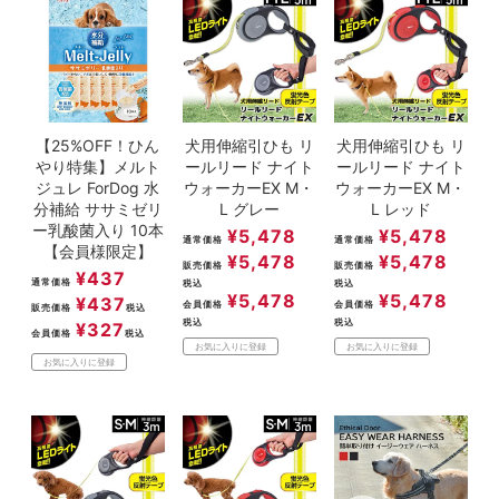
【25%OFF！ひん
犬用伸縮引ひも リ
犬用伸縮引ひも リ
やり特集】メルト
ールリード ナイト
ールリード ナイト
ジュレ ForDog 水
ウォーカーEX M・
ウォーカーEX M・
分補給 ササミゼリ
L グレー
L レッド
ー乳酸菌入り 10本
¥
5,478
¥
5,478
通常価格
通常価格
【会員様限定】
¥
5,478
¥
5,478
販売価格
販売価格
¥
437
通常価格
税込
税込
¥
5,478
¥
5,478
¥
437
会員価格
会員価格
販売価格
税込
税込
税込
¥
327
会員価格
税込
お気に入りに登録
お気に入りに登録
お気に入りに登録