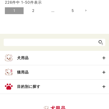
226
件中
1
-
50
件表示
1
2
…
5
犬用品
猫用品
目的別に探す
犬用品