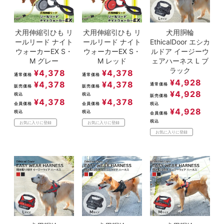
犬用伸縮引ひも リ
犬用伸縮引ひも リ
犬用胴輪
ールリード ナイト
ールリード ナイト
EthicalDoor エシカ
ウォーカーEX S・
ウォーカーEX S・
ルドア イージーウ
M グレー
M レッド
ェアハーネス L ブ
ラック
¥
4,378
¥
4,378
通常価格
通常価格
¥
4,928
¥
4,378
¥
4,378
通常価格
販売価格
販売価格
¥
4,928
税込
税込
販売価格
¥
4,378
¥
4,378
会員価格
会員価格
税込
¥
4,928
税込
税込
会員価格
税込
お気に入りに登録
お気に入りに登録
お気に入りに登録