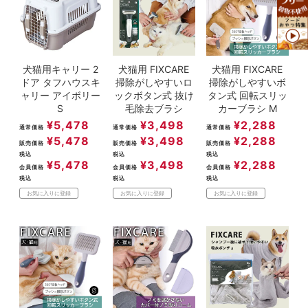
犬猫用キャリー 2
犬猫用 FIXCARE
犬猫用 FIXCARE
ドア タフハウスキ
掃除がしやすいロ
掃除がしやすいボ
ャリー アイボリー
ックボタン式 抜け
タン式 回転スリッ
S
毛除去ブラシ
カーブラシ M
¥
5,478
¥
3,498
¥
2,288
通常価格
通常価格
通常価格
¥
5,478
¥
3,498
¥
2,288
販売価格
販売価格
販売価格
税込
税込
税込
¥
5,478
¥
3,498
¥
2,288
会員価格
会員価格
会員価格
税込
税込
税込
お気に入りに登録
お気に入りに登録
お気に入りに登録