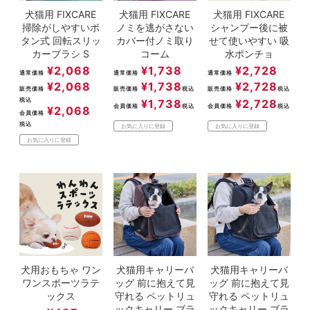
犬猫用 FIXCARE
犬猫用 FIXCARE
犬猫用 FIXCARE
掃除がしやすいボ
ノミを逃がさない
シャンプー後に被
タン式 回転スリッ
カバー付ノミ取り
せて使いやすい 吸
カーブラシ S
コーム
水ポンチョ
¥
2,068
¥
1,738
¥
2,728
通常価格
通常価格
通常価格
¥
2,068
¥
1,738
¥
2,728
販売価格
販売価格
税込
販売価格
税込
税込
¥
1,738
¥
2,728
会員価格
税込
会員価格
税込
¥
2,068
会員価格
税込
お気に入りに登録
お気に入りに登録
お気に入りに登録
犬用おもちゃ ワン
犬猫用キャリーバ
犬猫用キャリーバ
ワンスポーツラテ
ッグ 前に抱えて見
ッグ 前に抱えて見
ックス
守れる ペットリュ
守れる ペットリュ
ックキャリー ブラ
ックキャリー ブラ