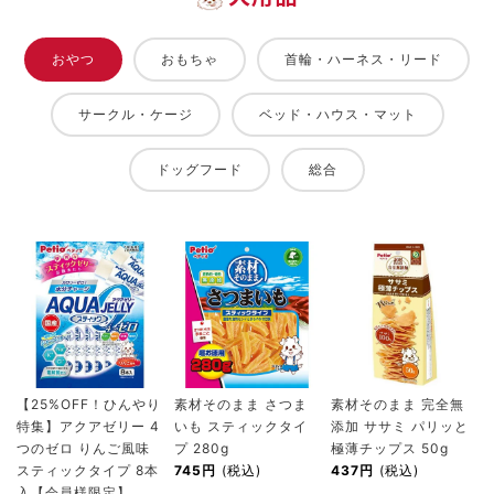
おやつ
おもちゃ
首輪・ハーネス・リード
サークル・ケージ
ベッド・ハウス・マット
ドッグフード
総合
【25%OFF！ひんやり
素材そのまま さつま
素材そのまま 完全無
特集】アクアゼリー 4
いも スティックタイ
添加 ササミ パリッと
つのゼロ りんご風味
プ 280g
極薄チップス 50g
スティックタイプ 8本
745円
(税込)
437円
(税込)
入【会員様限定】