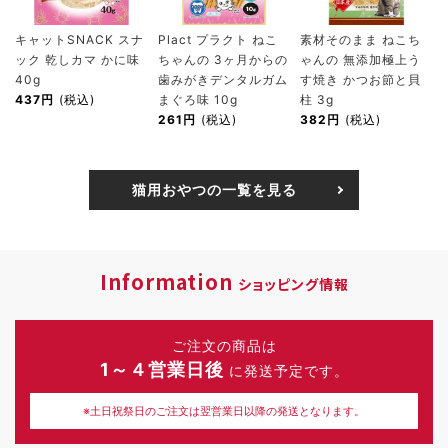
キャットSNACK スナ
Plact プラクト ねこ
素材そのまま ねこち
ック 乾しカマ かに味
ちゃんの 3ヶ月からの
ゃんの 無添加極上う
40g
歯みがきデンタルガム
す焼き かつお節と貝
437円
(税込)
まぐろ味 10g
柱 3g
261円
(税込)
382円
(税込)
猫用おやつの一覧を見る
Information
ショッピング情報
ご注文の商品は
1～４営業日後
に発送予定です。
※土日祝祭日のご注文は翌営業日以降の発送となります。