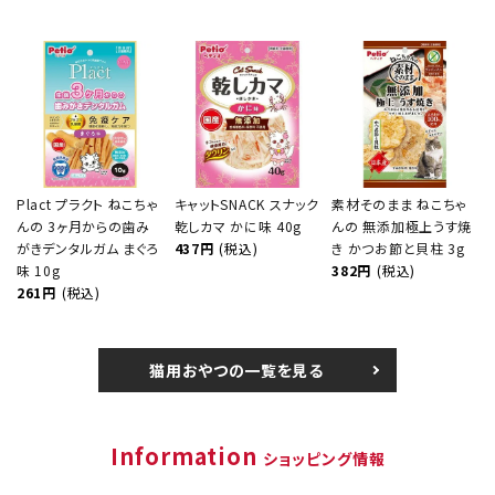
Plact プラクト ねこちゃ
キャットSNACK スナック
素材そのまま ねこちゃ
んの 3ヶ月からの歯み
乾しカマ かに味 40g
んの 無添加極上うす焼
がきデンタルガム まぐろ
437円
(税込)
き かつお節と貝柱 3g
味 10g
382円
(税込)
261円
(税込)
猫用おやつの一覧を見る
Information
ショッピング情報