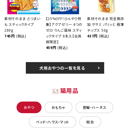
素材そのまま さつまい
【25%OFF！ひんやり特
素材そのまま 完全無添
も スティックタイプ
集】アクアゼリー 4つの
加 ササミ パリッと 極薄
280g
ゼロ りんご風味 スティ
チップス 50g
745円
(税込)
ックタイプ 8本入【会員
437円
(税込)
様限定】
459円
(税込)
犬用おやつの一覧を見る
猫用品
おやつ
おもちゃ
首輪・ハーネス
ベッド・ハウス・マット
総合