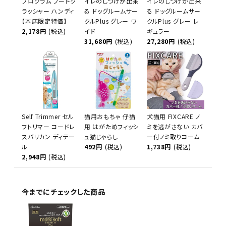
プログラム フードク
イレのしつけが出来
イレのしつけが出来
ラッシャー ハンディ
る ドッグルームサー
る ドッグルームサー
【本店限定特価】
クルPlus グレー ワ
クルPlus グレー レ
2,178円
(税込)
イド
ギュラー
31,680円
(税込)
27,280円
(税込)
Self Trimmer セル
猫用おもちゃ 仔猫
犬猫用 FIXCARE ノ
フトリマー コードレ
用 はがためフィッシ
ミを逃がさない カバ
スバリカン ディテー
ュ猫じゃらし
ー付ノミ取りコーム
ル
492円
(税込)
1,738円
(税込)
2,948円
(税込)
今までにチェックした商品