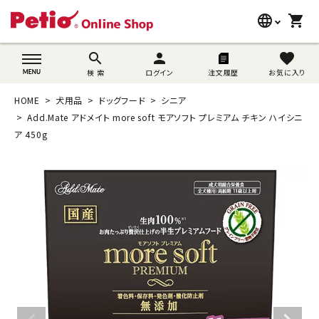
language
shopping_cart
search
wovn-lang-name
search
person
favorite
検 索
ログイン
注文履歴
お気に入り
犬用品
HOME
犬用品
ドッグフード
シニア
猫用品
Add.Mate アドメイト more soft モアソフト プレミアム チキン ハイシニ
ア 450g
うさぎ用品
ブランド別に探す
目的別に探す
SNS
ご利用案内