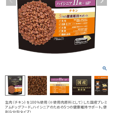
ACCOUNT MENU
ようこそ ゲスト 様
meeting_room
person
ログイン
新規会員登録
生肉（チキン）を100％使用（※使用肉原料として）した国産プレミ
アムドッグフード。ハイシニアのための5つの健康維持サポート。便
利な分包タイプ！