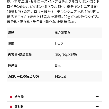
株）・アマ二油・セルロース・Ｎ-アセチルグルコサミン・コンド
ロイチン配合、ビタミン・ミネラル強化（※チキンシニア比約
10％UP））＆高カロリー設計（※チキンシニア比約4％UP）。
低温でじっくり焼き上げ旨みを凝縮。90gずつの分包タイプ。
着色料・保存料・発色剤・酸化防止剤無添加。
用途
総合栄養食
年齢
シニア
内容量・商品重量
450g(90g×5袋)
原産国
日本
カロリー(100g当たり)
342Kcal
給与量
原材料