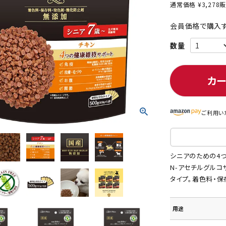
通常価格
¥
3,278
販
会員価格で購入す
ト中にオススメ
まとめ買いでオトク！！
カ
ご利用い
シニアのための4つ
N-アセチルグルコ
タイプ。着色料・保
用途