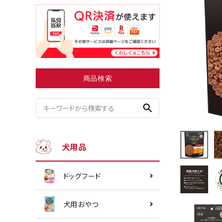
小型犬にオススメ
ダイエッ
商品検索
search
犬用品
ドッグフード
犬用おやつ