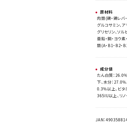
原材料
肉類(鶏・鶏レバ
グルコサミン、ア
グリセリン、ソル
亜鉛・銅・ヨウ素
類(A・B1・B2・
成分値
たん白質：26.0
下、水分：27.0
0.3％以上、ビタミ
365IU以上、リ
JAN：49035881