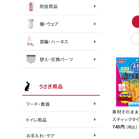
防虫用品
服・ウェア
首輪・ハーネス
替え・交換パーツ
うさぎ用品
フード・食器
素材そのまま
スティックタイ
トイレ用品
745円
(税込)
お手入れ・ケア