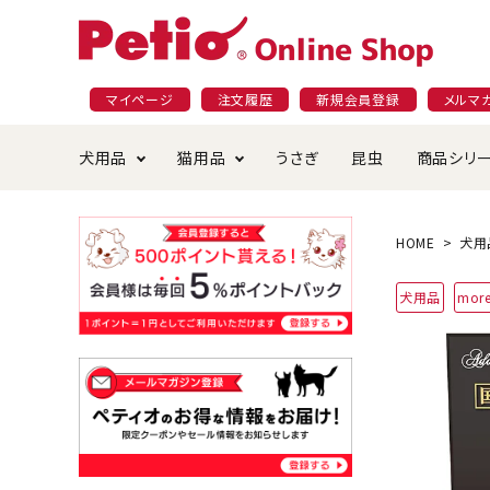
マイページ
注文履歴
新規会員登録
メルマ
犬用品
猫用品
うさぎ
昆虫
商品シリ
ドッグフード
ごはん・おやつ
プラクト
夜のお散歩特集
ショッピングガイド
おや
お手
素材
無添
会員
HOME
犬用
国産フード&おやつ特集
穀物不使
犬用品
more
ペットシーツ
ベッド・ハウス・マット
返品・交換について
ベッ
サー
オン
おもちゃ
食器・給水器
食器
防虫
じゃらして遊ぶ
引っ張っ
首輪・ハーネス・リード
替え・交換パーツ
しつ
アパレル
またたび