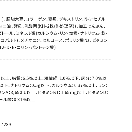
ー)、脱脂大豆、コラーゲン、糖類、デキストリン、N-アセチル
マニ油、酵母、乳酸菌(KH-2株(熱処理済))、加工でんぷん、
ビトール、ミネラル類(カルシウム・リン・塩素・ナトリウム・鉄・
・コバルト)、メチオニン、セルロース、ポリリン酸Na、ビタミン
B12・D・E・コリン・パントテン酸)
％以上、脂質：6.5％以上、粗繊維：1.0％以下、灰分：7.0％以
％以下、ナトリウム：0.5g以下、カルシウム：0.37％以上、リン：
ンA：3,650IU以上、ビタミンB1：1.65mg以上、ビタミンD：
ノール酸：0.81％以上
47289