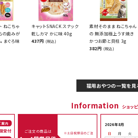
クト ねこちゃ
キャットSNACK スナック
素材そのまま ねこちゃん
からの歯みが
乾しカマ かに味 40g
の 無添加極上うす焼き
ム まぐろ味
437円
かつお節と貝柱 3g
(税込)
382円
(税込)
猫用おやつの一覧を見
Information
ショッ
ご案内
2026年8月
間受付
ご注文の商品は
※土日祝祭日のご注
日
月
火