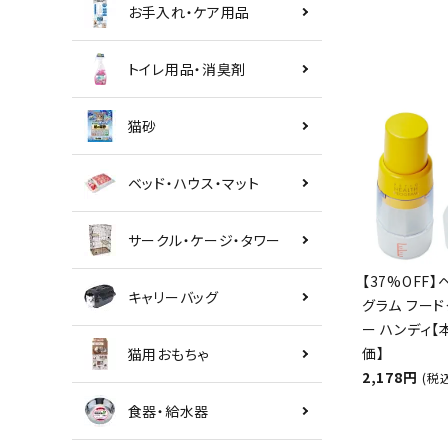
お手入れ・ケア用品
トイレ用品・消臭剤
猫砂
ベッド・ハウス・マット
サークル・ケージ・タワー
【37%OFF】
キャリーバッグ
グラム フード
ー ハンディ
価】
猫用おもちゃ
2,178円
(税
食器・給水器