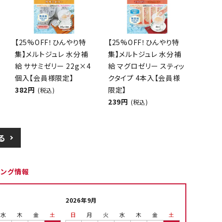
【25%OFF！ひんやり特
【25%OFF！ひんやり特
集】メルトジュレ 水分補
集】メルトジュレ 水分補
給 ササミゼリー 22g×4
給 マグロゼリー スティッ
個入【会員様限定】
クタイプ 4本入【会員様
382円
限定】
(税込)
239円
(税込)
る
ピング情報
2026年9月
水
木
金
土
日
月
火
水
木
金
土