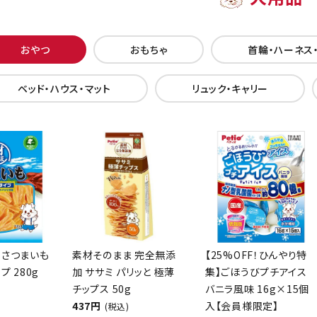
おやつ
おもちゃ
首輪・ハーネス
ベッド・ハウス・マット
リュック・キャリー
 さつまいも
素材そのまま 完全無添
【25%OFF！ひんやり特
プ 280g
加 ササミ パリッと 極薄
集】ごほうびプチアイス
チップス 50g
バニラ風味 16g×15個
437円
入【会員様限定】
(税込)