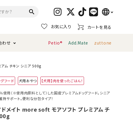
language
search
お気に入り
カートを見る
日本語
合わせ
Petio®
Add.Mate
zuttone
English
简体中文
トイレタリー・消臭剤
猫砂
ペティオ公式アプリ
お支払い方法・配送について
レミアム チキン シニア 500g
ッグフード
犬用おやつ
【犬用】肉を使ったごはん！
キャリーバッグ
おもちゃ
0％使用（※使用肉原料として）した国産プレミアムドッグフード。シニア
維持サポート。便利な分包タイプ！
服・ウェア
首輪・ハーネス
デンタルおもちゃ
 アドメイト more soft モアソフト プレミアム チ
00g