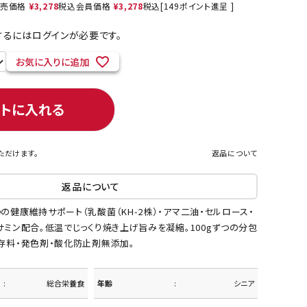
売価格
¥
3,278
税込
会員価格
¥
3,278
税込
[
149
ポイント進呈 ]
るにはログインが必要です。
お気に入りに追加
ネコポス対象商品一覧
ートに入れる
ただけます。
返品について
返品について
の健康維持サポート（乳酸菌（KH-2株）・アマ二油・セルロース・
サミン配合。低温でじっくり焼き上げ旨みを凝縮。100gずつの分包
存料・発色剤・酸化防止剤無添加。
総合栄養食
年齢
シニア