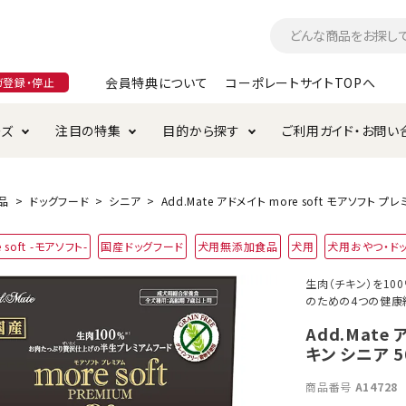
会員特典について
コーポレートサイトTOPへ
ガ登録・停止
ーズ
注目の特集
目的から探す
ご利用ガイド・お問い
つ
入れ・ケア用品
そのまま
加特集
特典について
お手入れ・ケア用品
トイレタリー・消臭剤
極上
けりぐるみ特集
ご注文方法について
品
ドッグフード
シニア
Add.Mate アドメイト more soft モアソフト プ
用のグレインフリー
 soft -モアソフト-
国産ドッグフード
犬用無添加食品
犬用
犬用おやつ・ド
ド・ハウス・マット
クル・ケージ・タワー
ラインショップ利用規約
サークル・ケージ
キャリーバッグ
生肉（チキン）を10
のための4つの健康
・給水器
用品
防虫用品
服・ウェア
て遊ぶ
投げて遊ぶ
Add.Mate
キン シニア 5
け用品
替え・交換パーツ
商品番号
A14728
・元気草
夜のお散歩