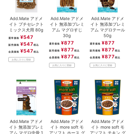
Add.Mate アドメ
Add.Mate アドメ
Add.Mate アドメ
イト プチセレクト
イト 無添加プレミ
イト 無添加プレミ
ミックス犬用 80g
アム マグロすじ
アム マグロテール
30g
50g
¥
547
通常価格
¥
877
¥
877
¥
547
通常価格
通常価格
販売価格
税込
¥
877
¥
877
¥
547
販売価格
税込
販売価格
税込
会員価格
税込
¥
877
¥
877
会員価格
税込
会員価格
税込
お気に入りに登録
お気に入りに登録
お気に入りに登録
Add.Mate アドメ
Add.Mate アドメ
Add.Mate アドメ
イト 無添加プレミ
イト more soft モ
イト more soft モ
アム マグロ中骨 1
アソフト ホース グ
アソフト チキン グ