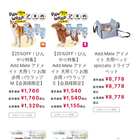
【25%OFF！ひん
【25%OFF！ひん
Add.Mate アドメ
やり特集】
やり特集】
イト 犬用ベッド
Add.Mate アドメ
Add.Mate アドメ
spiccato ドライブ
イト 犬用くつ お散
イト 犬用くつ お散
ベット
歩用 パウラップ
歩用 パウラップ
¥
8,778
通常価格
M【会員様限定】
S【会員様限定】
¥
8,778
販売価格
¥
1,760
¥
1,540
通常価格
通常価格
税込
¥
8,778
¥
1,760
¥
1,540
会員価格
販売価格
税込
販売価格
税込
税込
¥
1,320
¥
1,155
会員価格
税込
会員価格
税込
お気に入りに登録
お気に入りに登録
お気に入りに登録