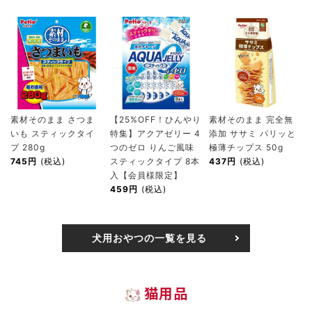
素材そのまま さつま
【25%OFF！ひんやり
素材そのまま 完全無
いも スティックタイ
特集】アクアゼリー 4
添加 ササミ パリッと
プ 280g
つのゼロ りんご風味
極薄チップス 50g
745円
(税込)
スティックタイプ 8本
437円
(税込)
入【会員様限定】
459円
(税込)
犬用おやつの一覧を見る
猫用品