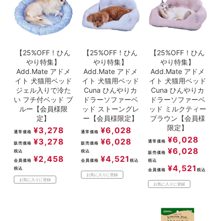
【25%OFF！ひん
【25%OFF！ひん
【25%OFF！ひん
やり特集】
やり特集】
やり特集】
Add.Mate アドメ
Add.Mate アドメ
Add.Mate アドメ
イト 犬猫用ベッド
イト 犬猫用ベッド
イト 犬猫用ベッド
ジェル入りで冷た
Cuna ひんやりカ
Cuna ひんやりカ
い フチ付ベッド ブ
ドラーソファーベ
ドラーソファーベ
ルー【会員様限
ッド ストーングレ
ッド ミルクティー
定】
ー【会員様限定】
ブラウン【会員様
限定】
¥
3,278
¥
6,028
通常価格
通常価格
¥
6,028
¥
3,278
¥
6,028
通常価格
販売価格
販売価格
¥
6,028
税込
税込
販売価格
¥
2,458
¥
4,521
会員価格
会員価格
税込
税込
¥
4,521
税込
会員価格
税込
お気に入りに登録
お気に入りに登録
お気に入りに登録