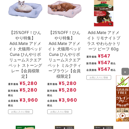
【25%OFF！ひん
【25%OFF！ひん
Add.Mate アドメ
やり特集】
やり特集】
イト リモナイトプ
Add.Mate アドメ
Add.Mate アドメ
ラス やわらかトリ
イト 犬猫用ベッド
イト 犬猫用ベッド
ーツ ビーフ 60g
Cuna ひんやりボ
Cuna ひんやりボ
¥
547
通常価格
リュームスクエア
リュームスクエア
¥
547
販売価格
税込
ベット ストーング
ベット ミルクティ
¥
547
レー【会員様限
ーブラウン【会員
会員価格
税込
×
定】
様限定】
お気に入りに登録
¥
5,280
¥
5,280
通常価格
通常価格
¥
5,280
¥
5,280
販売価格
販売価格
税込
税込
¥
3,960
¥
3,960
会員価格
会員価格
税込
税込
お気に入りに登録
お気に入りに登録