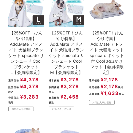
【25%OFF！ひん
【25%OFF！ひん
【25%OFF！ひん
やり特集】
やり特集】
やり特集】
Add.Mate アドメ
Add.Mate アドメ
Add.Mate アドメ
イト 犬猫用ブラン
イト 犬猫用ブラン
イト 犬猫用マット
ケット spiccato サ
ケット spiccato サ
spiccato ポケット
ンシェード Cool
ンシェード Cool
付 Cool お出かけ
ブランケット
ブランケット
マット【会員様限
L【会員様限定】
M【会員様限定】
定】
¥
4,378
¥
3,278
¥
2,178
通常価格
通常価格
通常価格
¥
4,378
¥
3,278
¥
2,178
販売価格
販売価格
販売価格
税込
¥
1,633
税込
税込
会員価格
税込
¥
3,283
¥
2,458
会員価格
会員価格
税込
税込
お気に入りに登録
お気に入りに登録
お気に入りに登録