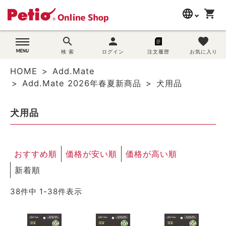
language
shopping_cart
search
search
person
favorite
wovn-lang-name
犬用品
検 索
ログイン
注文履歴
お気に入り
HOME
Add.Mate
猫用品
Add.Mate 2026年春夏新商品
犬用品
うさぎ用品
犬用品
ブランド別に探す
おすすめ順
価格が安い順
価格が高い順
目的別に探す
新着順
SNS
38
件中
1
-
38
件表示
ご利用案内