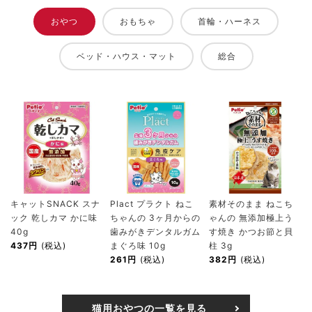
おやつ
おもちゃ
首輪・ハーネス
ベッド・ハウス・マット
総合
キャットSNACK スナ
Plact プラクト ねこ
素材そのまま ねこち
ック 乾しカマ かに味
ちゃんの 3ヶ月からの
ゃんの 無添加極上う
40g
歯みがきデンタルガム
す焼き かつお節と貝
437円
(税込)
まぐろ味 10g
柱 3g
261円
(税込)
382円
(税込)
猫用おやつの一覧を見る