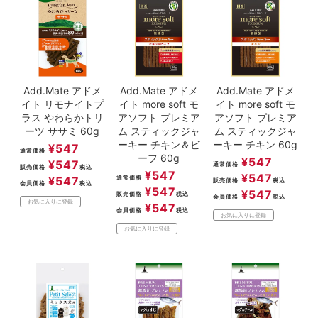
Add.Mate アドメ
Add.Mate アドメ
Add.Mate アドメ
イト リモナイトプ
イト more soft モ
イト more soft モ
ラス やわらかトリ
アソフト プレミア
アソフト プレミア
ーツ ササミ 60g
ム スティックジャ
ム スティックジャ
ーキー チキン＆ビ
ーキー チキン 60g
¥
547
通常価格
ーフ 60g
¥
547
¥
547
通常価格
販売価格
税込
¥
547
¥
547
¥
547
通常価格
販売価格
税込
会員価格
税込
¥
547
¥
547
販売価格
税込
会員価格
税込
お気に入りに登録
¥
547
会員価格
税込
お気に入りに登録
お気に入りに登録