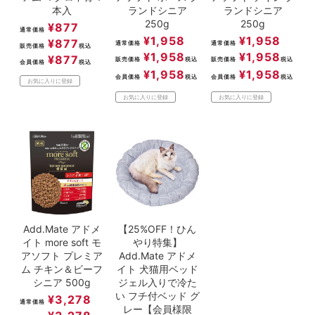
本入
ランドシニア
ランドシニア
250g
250g
¥
877
通常価格
¥
1,958
¥
1,958
¥
877
通常価格
通常価格
販売価格
税込
¥
1,958
¥
1,958
¥
877
販売価格
税込
販売価格
税込
会員価格
税込
¥
1,958
¥
1,958
会員価格
税込
会員価格
税込
お気に入りに登録
お気に入りに登録
お気に入りに登録
Add.Mate アドメ
【25%OFF！ひん
イト more soft モ
やり特集】
アソフト プレミア
Add.Mate アドメ
ム チキン＆ビーフ
イト 犬猫用ベッド
シニア 500g
ジェル入りで冷た
い フチ付ベッド グ
¥
3,278
通常価格
レー【会員様限