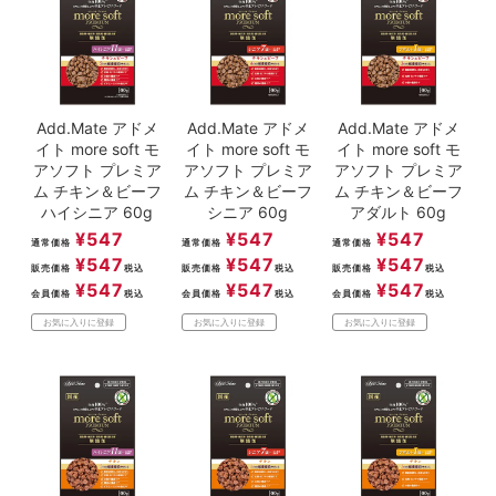
ACCOUNT MENU
ようこそ ゲスト 様
meeting_room
person
ログイン
新規会員登録
Add.Mate アドメ
Add.Mate アドメ
Add.Mate アドメ
イト more soft モ
イト more soft モ
イト more soft モ
アソフト プレミア
アソフト プレミア
アソフト プレミア
ム チキン＆ビーフ
ム チキン＆ビーフ
ム チキン＆ビーフ
ハイシニア 60g
シニア 60g
アダルト 60g
¥
547
¥
547
¥
547
通常価格
通常価格
通常価格
¥
547
¥
547
¥
547
販売価格
税込
販売価格
税込
販売価格
税込
¥
547
¥
547
¥
547
会員価格
税込
会員価格
税込
会員価格
税込
お気に入りに登録
お気に入りに登録
お気に入りに登録