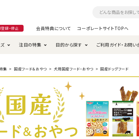
会員特典について
コーポレートサイトTOPへ
ガ登録・停止
ーズ
注目の特集
目的から探す
ご利用ガイド・お問い
つ
入れ・ケア用品
そのまま
加特集
特典について
お手入れ・ケア用品
トイレタリー・消臭剤
極上
けりぐるみ特集
ご注文方法について
特集
国産フード＆おやつ
犬用国産フード・おやつ
国産ドッグフード
用のグレインフリー
ド・ハウス・マット
クル・ケージ・タワー
ラインショップ利用規約
サークル・ケージ
キャリーバッグ
・給水器
用品
防虫用品
服・ウェア
て遊ぶ
投げて遊ぶ
け用品
替え・交換パーツ
・元気草
夜のお散歩