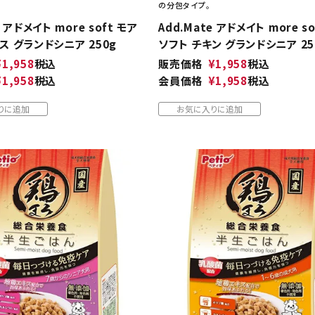
の分包タイプ。
e アドメイト more soft モア
Add.Mate アドメイト more s
ス グランドシニア 250g
ソフト チキン グランドシニア 25
¥
1,958
税込
販売価格
¥
1,958
税込
¥
1,958
税込
会員価格
¥
1,958
税込
りに追加
お気に入りに追加