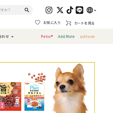
language
search
お気に入り
カートを見る
日本語
合わせ
Petio®
Add.Mate
zuttone
English
简体中文
トイレタリー・消臭剤
猫砂
ペティオ公式アプリ
お支払い方法・配送について
キャリーバッグ
おもちゃ
服・ウェア
首輪・ハーネス
デンタルおもちゃ