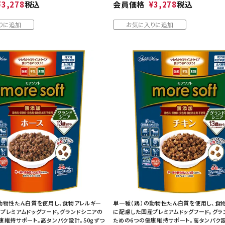
¥
3,278
税込
会員価格
¥
3,278
税込
りに追加
お気に入りに追加
動物性たん白質を使用し、食物アレルギー
単一種（鶏）の動物性たん白質を使用し、食
プレミアムドッグフード。グランドシニアの
に配慮した国産プレミアムドッグフード。グラ
康維持サポート。高タンパク設計。50gずつ
ための6つの健康維持サポート。高タンパク設