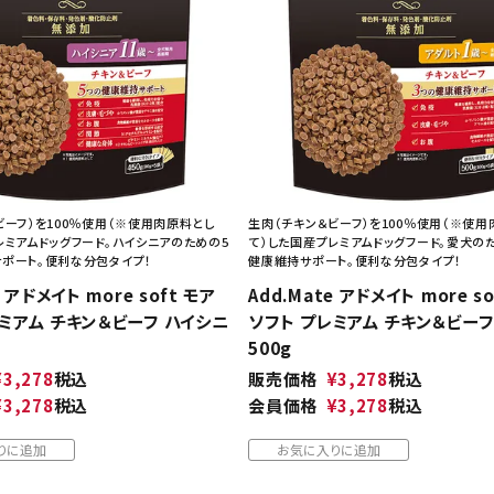
ビーフ）を100％使用（※使用肉原料とし
生肉（チキン＆ビーフ）を100％使用（※使用
レミアムドッグフード。ハイシニアのための5
て）した国産プレミアムドッグフード。愛犬の
ポート。便利な分包タイプ！
健康維持サポート。便利な分包タイプ！
e アドメイト more soft モア
Add.Mate アドメイト more s
ミアム チキン＆ビーフ ハイシニ
ソフト プレミアム チキン＆ビーフ
500g
¥
3,278
税込
販売価格
¥
3,278
税込
¥
3,278
税込
会員価格
¥
3,278
税込
りに追加
お気に入りに追加