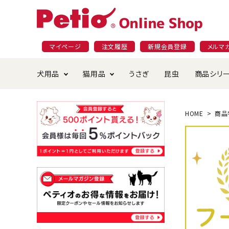
マイページ
注文履歴
新規会員登録
メルマ
犬用品
猫用品
うさぎ
昆虫
商品シリ
ドッグフード
ごはん・おやつ
プラクト
夜のお散歩特集
ショッピングガイド
おや
お手
素材
無添
会員
HOME
商品
国産フード&おやつ特集
穀物不使
ペットシーツ
ベッド・ハウス・マット
返品・交換について
ベッ
サー
オン
おもちゃ
食器・給水器
食器
防虫
じゃらして遊ぶ
引っ張っ
首輪・ハーネス・リード
替え・交換パーツ
しつ
アパレル
またたび