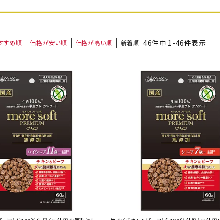
46
件中
1
-
46
件表示
すすめ順
価格が安い順
価格が高い順
新着順
ト中にオススメ
まとめ買いでオトク！！
ビーフ）を100％使用（※使用肉原料とし
生肉（チキン＆ビーフ）を100％使用（※使用