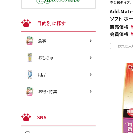
の分包タイプ。
Add.Mat
ソフト ホー
目的別に探す
販売価格
会員価格
食事
お気に入
おもちゃ
用品
お得・特集
SNS