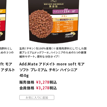
肉原料とし
生肉（チキン）を100％使用（※使用肉原料として）した国
ための３つの
産プレミアムドッグフード。ハイシニアのための5つの健康
維持サポート。便利な分包タイプ！
oft モア
Add.Mate アドメイト more soft モア
 アダルト
ソフト プレミアム チキン ハイシニア
450g
販売価格
¥
3,278
税込
会員価格
¥
3,278
税込
お気に入りに追加