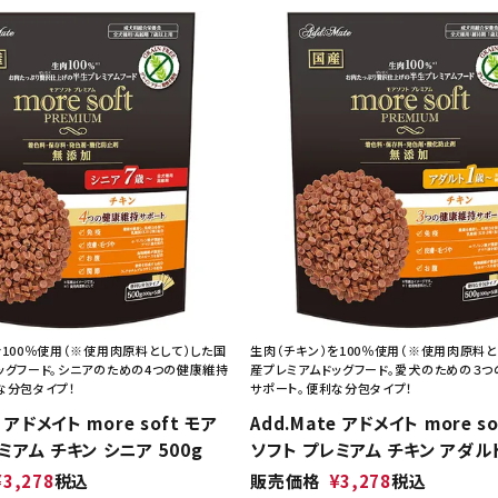
を100％使用（※使用肉原料として）した国
生肉（チキン）を100％使用（※使用肉原料と
ッグフード。シニアのための4つの健康維持
産プレミアムドッグフード。愛犬のための３
な分包タイプ！
サポート。便利な分包タイプ！
e アドメイト more soft モア
Add.Mate アドメイト more s
ミアム チキン シニア 500g
ソフト プレミアム チキン アダルト
¥
3,278
税込
販売価格
¥
3,278
税込