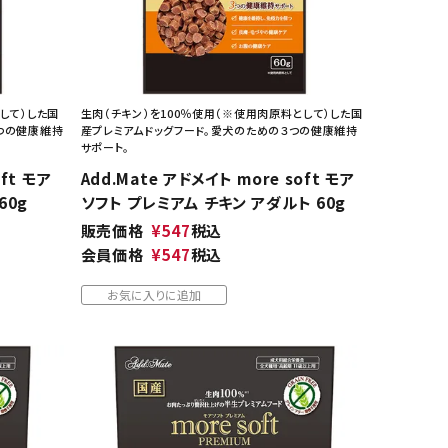
して）した国
生肉（チキン）を100％使用（※使用肉原料として）した国
つの健康維持
産プレミアムドッグフード。愛犬のための３つの健康維持
サポート。
oft モア
Add.Mate アドメイト more soft モア
60g
ソフト プレミアム チキン アダルト 60g
販売価格
¥
547
税込
会員価格
¥
547
税込
お気に入りに追加