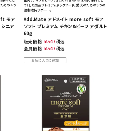
のための４つ
て）した国産プレミアムドッグフード。愛犬のための３つの
健康維持サポート。
oft モア
Add.Mate アドメイト more soft モア
 シニア
ソフト プレミアム チキン＆ビーフ アダルト
60g
販売価格
¥
547
税込
会員価格
¥
547
税込
お気に入りに追加