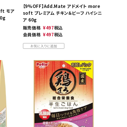
【9%OFF】Add.Mate アドメイト more
oft モア
soft プレミアム チキン＆ビーフ ハイシニ
0g
ア 60g
販売価格
¥
497
税込
会員価格
¥
497
税込
お気に入りに追加