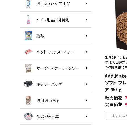
お手入れ・ケア用品
トイレ用品・消臭剤
猫砂
ベッド・ハウス・マット
生肉（チキン＆
て）した国産プ
つの健康維持サ
サークル・ケージ・タワー
Add.Mat
ソフト プレ
キャリーバッグ
ア 450g
販売価格
猫用おもちゃ
会員価格
お気に入
食器・給水器