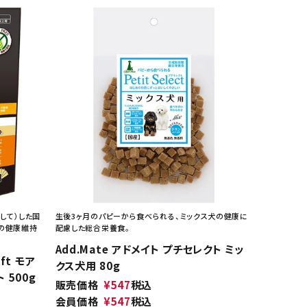
して）した国
生後3ヶ月のパピーから食べられる、ミックス犬の健康に
つの健康維持
配慮した総合栄養食。
Add.Mate アドメイト プチセレクト ミッ
oft モア
クス犬用 80g
 500g
販売価格
¥
547
税込
会員価格
¥
547
税込