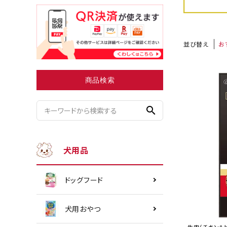
並び替え
お
小型犬にオススメ
ダイエッ
商品検索
search
犬用品
ドッグフード
犬用おやつ
生肉（チキン＆