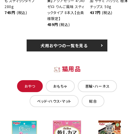
も スティックタイプ
集】アクアゼリー 4つの
加 ササミ パリッと 極薄
280g
ゼロ りんご風味 スティ
チップス 50g
745円
(税込)
ックタイプ 8本入【会員
437円
(税込)
様限定】
459円
(税込)
犬用おやつの一覧を見る
猫用品
おやつ
おもちゃ
首輪・ハーネス
ベッド・ハウス・マット
総合