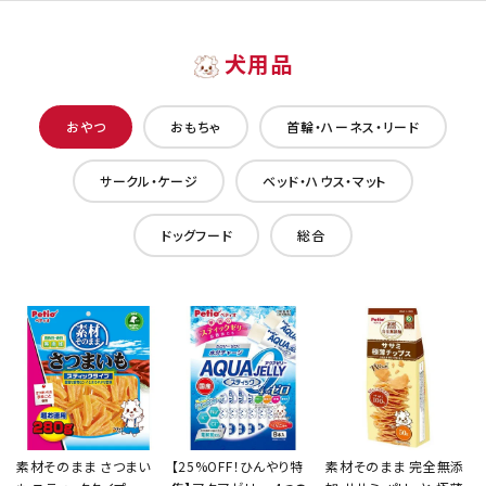
犬用品
おやつ
おもちゃ
首輪・ハーネス・リード
サークル・ケージ
ベッド・ハウス・マット
ドッグフード
総合
素材そのまま さつまい
【25%OFF！ひんやり特
素材そのまま 完全無添