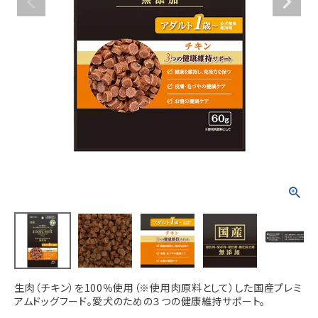
ACCOUNT MENU
ようこそ ゲスト 様
meeting_room
person
ログイン
新規会員登録
生肉（チキン）を100％使用（※使用肉原料として）した国産プレミ
アムドッグフード。愛犬のための３つの健康維持サポート。