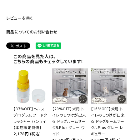
レビューを書く
商品についてのお問い合わせ
この商品を見た人は、
こちらの商品もチェックしています！
【37%OFF】ヘルス
【20%OFF】犬用 ト
【16%OFF】犬用 ト
プログラム フードク
イレのしつけが出来
イレのしつけが出来
ラッシャー ハンディ
る ドッグルームサー
る ドッグルームサー
【本店限定特価】
クルPlus グレー ワ
クルPlus グレー レ
2,178円
(税込)
イド
ギュラー
31,680円
(税込)
27,280円
(税込)