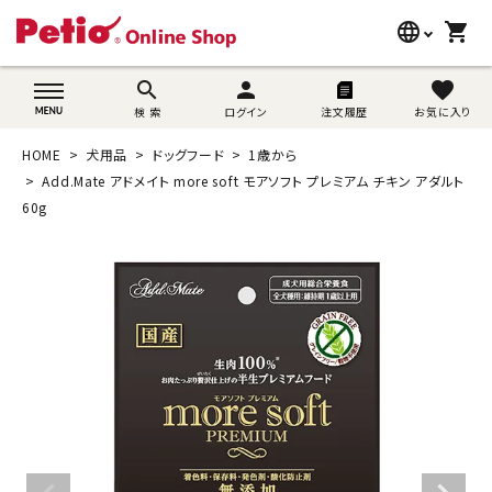
language
shopping_cart
search
wovn-lang-name
search
person
favorite
検 索
ログイン
注文履歴
お気に入り
犬用品
HOME
犬用品
ドッグフード
1歳から
猫用品
Add.Mate アドメイト more soft モアソフト プレミアム チキン アダルト
60g
うさぎ用品
ブランド別に探す
目的別に探す
SNS
ご利用案内