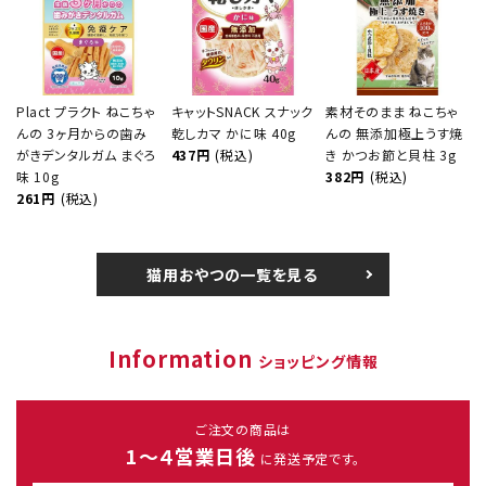
Plact プラクト ねこちゃ
キャットSNACK スナック
素材そのまま ねこちゃ
んの 3ヶ月からの歯み
乾しカマ かに味 40g
んの 無添加極上うす焼
がきデンタルガム まぐろ
437円
(税込)
き かつお節と貝柱 3g
味 10g
382円
(税込)
261円
(税込)
猫用おやつの一覧を見る
Information
ショッピング情報
ご注文の商品は
1～４営業日後
に発送予定です。