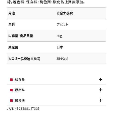
縮。着色料・保存料・発色剤・酸化防止剤無添加。
用途
総合栄養食
年齢
アダルト
内容量・商品重量
60g
原産国
日本
カロリー(100g当たり)
354Kcal
給与量
原材料
成分値
JAN：4903588147333