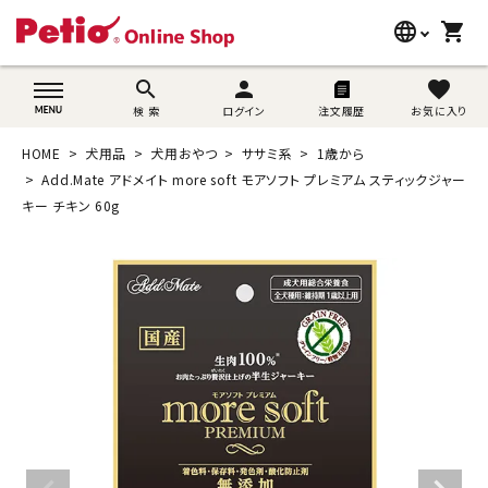
language
shopping_cart
search
wovn-lang-name
search
person
favorite
検 索
ログイン
注文履歴
お気に入り
犬用品
HOME
犬用品
犬用おやつ
ササミ系
1歳から
猫用品
Add.Mate アドメイト more soft モアソフト プレミアム スティックジャー
キー チキン 60g
うさぎ用品
ブランド別に探す
目的別に探す
SNS
ご利用案内