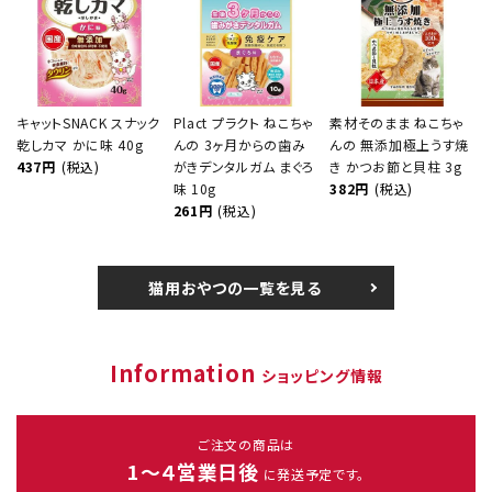
キャットSNACK スナック
Plact プラクト ねこちゃ
素材そのまま ねこちゃ
乾しカマ かに味 40g
んの 3ヶ月からの歯み
んの 無添加極上うす焼
437円
(税込)
がきデンタルガム まぐろ
き かつお節と貝柱 3g
味 10g
382円
(税込)
261円
(税込)
猫用おやつの一覧を見る
Information
ショッピング情報
ご注文の商品は
1～４営業日後
に発送予定です。