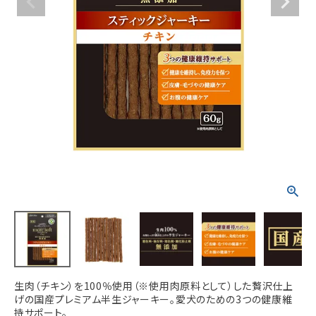
ACCOUNT MENU
ようこそ ゲスト 様
meeting_room
person
ログイン
新規会員登録
生肉（チキン）を100％使用（※使用肉原料として）した贅沢仕上
げの国産プレミアム半生ジャーキー。愛犬のための3つの健康維
持サポート。