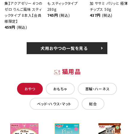
集】アクアゼリー 4つの
も スティックタイプ
加 ササミ パリッと 極薄
ゼロ りんご風味 スティ
280g
チップス 50g
ックタイプ 8本入【会員
745円
(税込)
437円
(税込)
様限定】
459円
(税込)
犬用おやつの一覧を見る
猫用品
おやつ
おもちゃ
首輪・ハーネス
ベッド・ハウス・マット
総合