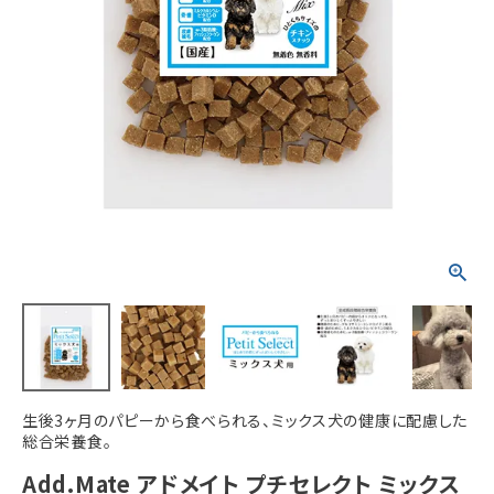
ACCOUNT MENU
ようこそ ゲスト 様
meeting_room
person
ログイン
新規会員登録
生後3ヶ月のパピーから食べられる、ミックス犬の健康に配慮した
総合栄養食。
Add.Mate アドメイト プチセレクト ミックス