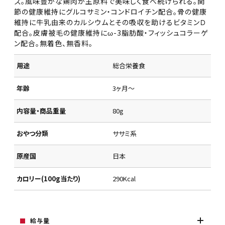
ズ。風味豊かな鶏肉が主原料で美味しく食べ続けられる。関
節の健康維持にグルコサミン・コンドロイチン配合。骨の健康
維持に牛乳由来のカルシウムとその吸収を助けるビタミンＤ
配合。皮膚被毛の健康維持にω-3脂肪酸・フィッシュコラーゲ
ン配合。無着色、無香料。
用途
総合栄養食
年齢
3ヶ月～
内容量・商品重量
80g
おやつ分類
ササミ系
原産国
日本
カロリー(100g当たり)
290Kcal
給与量