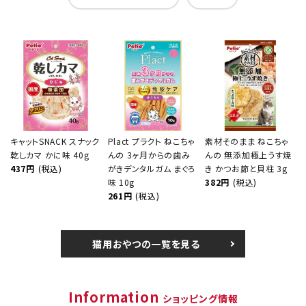
キャットSNACK スナック
Plact プラクト ねこちゃ
素材そのまま ねこちゃ
乾しカマ かに味 40g
んの 3ヶ月からの歯み
んの 無添加極上うす焼
437円
(税込)
がきデンタルガム まぐろ
き かつお節と貝柱 3g
味 10g
382円
(税込)
261円
(税込)
猫用おやつの一覧を見る
Information
ショッピング情報