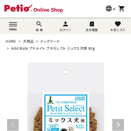
language
shopping_cart
search
wovn-lang-name
search
person
favorite
検 索
ログイン
注文履歴
お気に入り
犬用品
HOME
犬用品
ドッグフード
猫用品
Add.Mate アドメイト プチセレクト ミックス犬用 80g
うさぎ用品
ブランド別に探す
目的別に探す
SNS
ご利用案内