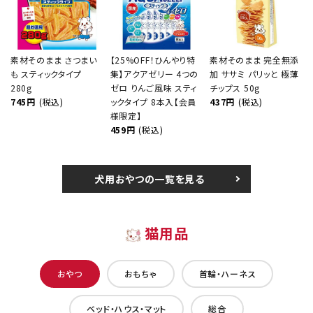
素材そのまま さつまい
【25%OFF！ひんやり特
素材そのまま 完全無添
も スティックタイプ
集】アクアゼリー 4つの
加 ササミ パリッと 極薄
280g
ゼロ りんご風味 スティ
チップス 50g
745円
(税込)
ックタイプ 8本入【会員
437円
(税込)
様限定】
459円
(税込)
犬用おやつの一覧を見る
猫用品
おやつ
おもちゃ
首輪・ハーネス
ベッド・ハウス・マット
総合