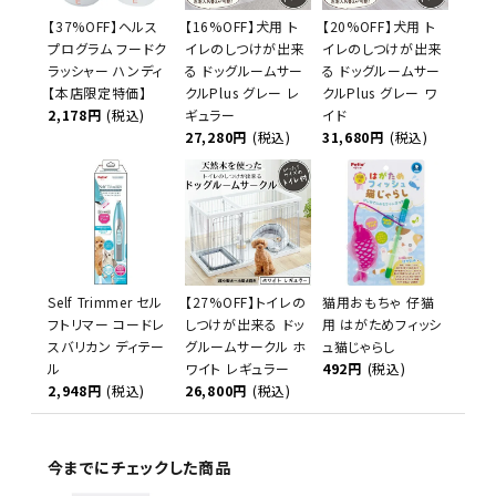
【37%OFF】ヘルス
【16%OFF】犬用 ト
【20%OFF】犬用 ト
プログラム フードク
イレのしつけが出来
イレのしつけが出来
ラッシャー ハンディ
る ドッグルームサー
る ドッグルームサー
【本店限定特価】
クルPlus グレー レ
クルPlus グレー ワ
2,178円
(税込)
ギュラー
イド
27,280円
(税込)
31,680円
(税込)
Self Trimmer セル
【27%OFF】トイレの
猫用おもちゃ 仔猫
フトリマー コードレ
しつけが出来る ドッ
用 はがためフィッシ
スバリカン ディテー
グルームサークル ホ
ュ猫じゃらし
ル
ワイト レギュラー
492円
(税込)
2,948円
(税込)
26,800円
(税込)
今までにチェックした商品