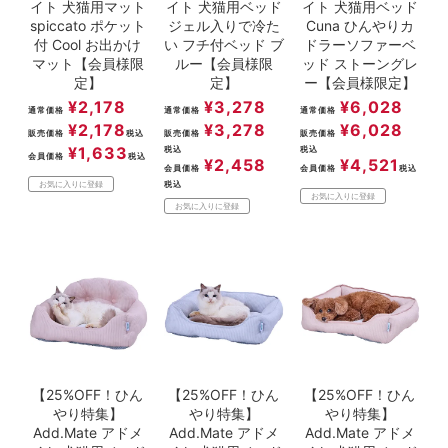
イト 犬猫用マット
イト 犬猫用ベッド
イト 犬猫用ベッド
spiccato ポケット
ジェル入りで冷た
Cuna ひんやりカ
付 Cool お出かけ
い フチ付ベッド ブ
ドラーソファーベ
マット【会員様限
ルー【会員様限
ッド ストーングレ
定】
定】
ー【会員様限定】
¥
2,178
¥
3,278
¥
6,028
通常価格
通常価格
通常価格
¥
2,178
¥
3,278
¥
6,028
販売価格
税込
販売価格
販売価格
¥
1,633
税込
税込
会員価格
税込
¥
2,458
¥
4,521
会員価格
会員価格
税込
税込
お気に入りに登録
お気に入りに登録
お気に入りに登録
【25%OFF！ひん
【25%OFF！ひん
【25%OFF！ひん
やり特集】
やり特集】
やり特集】
Add.Mate アドメ
Add.Mate アドメ
Add.Mate アドメ