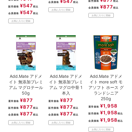
¥
877
¥
547
販売価格
税込
会員価格
税込
¥
547
¥
877
販売価格
税込
会員価格
税込
お気に入りに登録
¥
547
会員価格
税込
お気に入りに登録
お気に入りに登録
Add.Mate アドメ
Add.Mate アドメ
Add.Mate アドメ
イト 無添加プレミ
イト 無添加プレミ
イト more soft モ
アム マグロテール
アム マグロ中骨 1
アソフト ホース グ
50g
本入
ランドシニア
250g
¥
877
¥
877
通常価格
通常価格
¥
1,958
¥
877
¥
877
通常価格
販売価格
税込
販売価格
税込
¥
1,958
¥
877
¥
877
販売価格
税込
会員価格
税込
会員価格
税込
¥
1,958
会員価格
税込
お気に入りに登録
お気に入りに登録
お気に入りに登録