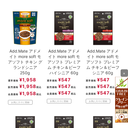
Add.Mate アドメ
Add.Mate アドメ
Add.Mate アドメ
イト more soft モ
イト more soft モ
イト more soft モ
アソフト チキン グ
アソフト プレミア
アソフト プレミア
ランドシニア
ム チキン＆ビーフ
ム チキン＆ビーフ
250g
ハイシニア 60g
シニア 60g
×
¥
1,958
¥
547
¥
547
通常価格
通常価格
通常価格
¥
1,958
¥
547
¥
547
販売価格
税込
販売価格
税込
販売価格
税込
¥
547
¥
547
¥
1,958
会員価格
税込
会員価格
税込
会員価格
税込
お気に入りに登録
お気に入りに登録
お気に入りに登録