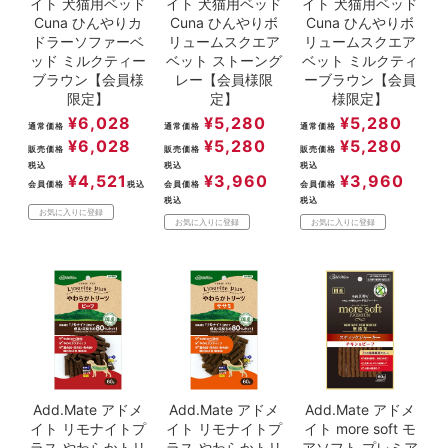
イト 犬猫用ベッド
イト 犬猫用ベッド
イト 犬猫用ベッド
Cuna ひんやりカ
Cuna ひんやりボ
Cuna ひんやりボ
ドラーソファーベ
リュームスクエア
リュームスクエア
ッド ミルクティー
ベット ストーング
ベット ミルクティ
ブラウン【会員様
レー【会員様限
ーブラウン【会員
限定】
定】
様限定】
¥
6,028
¥
5,280
¥
5,280
通常価格
通常価格
通常価格
¥
6,028
¥
5,280
¥
5,280
販売価格
販売価格
販売価格
税込
税込
税込
¥
4,521
¥
3,960
¥
3,960
会員価格
税込
会員価格
会員価格
税込
税込
お気に入りに登録
お気に入りに登録
お気に入りに登録
Add.Mate アドメ
Add.Mate アドメ
Add.Mate アドメ
イト リモナイトプ
イト リモナイトプ
イト more soft モ
ラス やわらかトリ
ラス やわらかトリ
アソフト プレミア