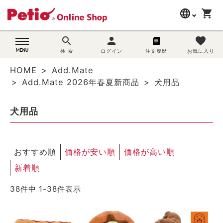
language
shopping_cart
search
search
person
favorite
wovn-lang-name
犬用品
検 索
ログイン
注文履歴
お気に入り
HOME
Add.Mate
猫用品
Add.Mate 2026年春夏新商品
犬用品
うさぎ用品
犬用品
ブランド別に探す
おすすめ順
価格が安い順
価格が高い順
目的別に探す
新着順
SNS
38
件中
1
-
38
件表示
ご利用案内