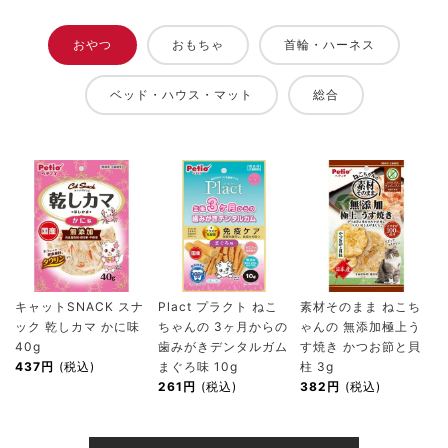
おやつ
おもちゃ
首輪・ハーネス
ベッド・ハウス・マット
総合
キャットSNACK スナ
Plact プラクト ねこ
素材そのまま ねこち
ック 乾しカマ かに味
ちゃんの 3ヶ月からの
ゃんの 無添加極上う
40g
歯みがきデンタルガム
す焼き かつお節と貝
437円
(税込)
まぐろ味 10g
柱 3g
261円
(税込)
382円
(税込)