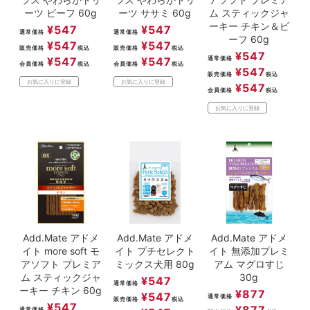
ーツ ビーフ 60g
ーツ ササミ 60g
ム スティックジャ
ーキー チキン＆ビ
¥
547
¥
547
通常価格
通常価格
ーフ 60g
¥
547
¥
547
販売価格
税込
販売価格
税込
¥
547
¥
547
¥
547
通常価格
会員価格
税込
会員価格
税込
¥
547
販売価格
税込
お気に入りに登録
お気に入りに登録
¥
547
会員価格
税込
お気に入りに登録
Add.Mate アドメ
Add.Mate アドメ
Add.Mate アドメ
イト more soft モ
イト プチセレクト
イト 無添加プレミ
アソフト プレミア
ミックス犬用 80g
アム マグロすじ
ム スティックジャ
30g
¥
547
通常価格
ーキー チキン 60g
¥
877
¥
547
通常価格
販売価格
税込
¥
547
通常価格