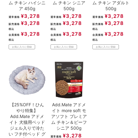
ム チキン ハイシニ
ム チキン シニア
ム チキン アダルト
ア 450g
500g
500g
¥
3,278
¥
3,278
¥
3,278
通常価格
通常価格
通常価格
¥
3,278
¥
3,278
¥
3,278
販売価格
販売価格
販売価格
税込
税込
税込
¥
3,278
¥
3,278
¥
3,278
会員価格
会員価格
会員価格
税込
税込
税込
お気に入りに登録
お気に入りに登録
お気に入りに登録
【25%OFF！ひん
Add.Mate アドメ
やり特集】
イト more soft モ
Add.Mate アドメ
アソフト プレミア
イト 犬猫用ベッド
ム チキン＆ビーフ
ジェル入りで冷た
シニア 500g
い フチ付ベッド グ
¥
3,278
通常価格