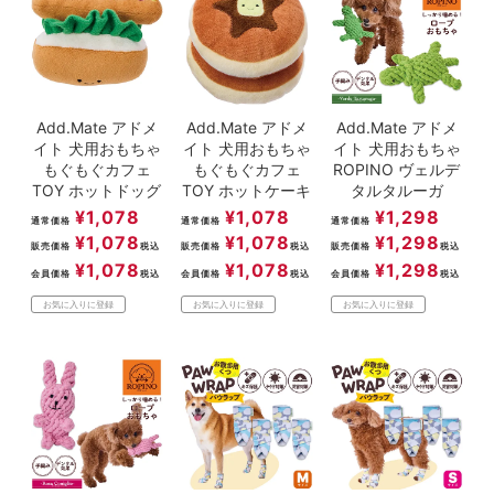
ACCOUNT MENU
ようこそ ゲスト 様
meeting_room
person
ログイン
新規会員登録
Add.Mate アドメ
Add.Mate アドメ
Add.Mate アドメ
イト 犬用おもちゃ
イト 犬用おもちゃ
イト 犬用おもちゃ
もぐもぐカフェ
もぐもぐカフェ
ROPINO ヴェルデ
TOY ホットドッグ
TOY ホットケーキ
タルタルーガ
¥
1,078
¥
1,078
¥
1,298
通常価格
通常価格
通常価格
¥
1,078
¥
1,078
¥
1,298
販売価格
税込
販売価格
税込
販売価格
税込
¥
1,078
¥
1,078
¥
1,298
会員価格
税込
会員価格
税込
会員価格
税込
お気に入りに登録
お気に入りに登録
お気に入りに登録