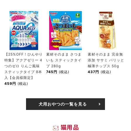
【25%OFF！ひんやり
素材そのまま さつま
素材そのまま 完全無
特集】アクアゼリー 4
いも スティックタイ
添加 ササミ パリッと
つのゼロ りんご風味
プ 280g
極薄チップス 50g
スティックタイプ 8本
745円
(税込)
437円
(税込)
入【会員様限定】
459円
(税込)
犬用おやつの一覧を見る
猫用品