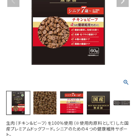
ACCOUNT MENU
ようこそ ゲスト 様
meeting_room
person
ログイン
新規会員登録
生肉（チキン＆ビーフ）を100％使用（※使用肉原料として）した国
産プレミアムドッグフード。シニアのための４つの健康維持サポー
ト。