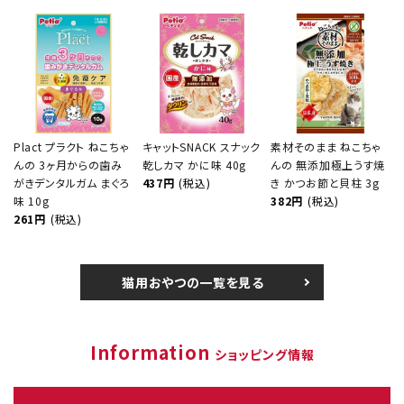
Plact プラクト ねこちゃ
キャットSNACK スナック
素材そのまま ねこちゃ
んの 3ヶ月からの歯み
乾しカマ かに味 40g
んの 無添加極上うす焼
がきデンタルガム まぐろ
437円
(税込)
き かつお節と貝柱 3g
味 10g
382円
(税込)
261円
(税込)
猫用おやつの一覧を見る
Information
ショッピング情報