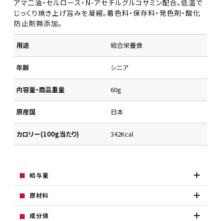
アマ二油・セルロース・N-アセチルグルコサミン配合。低温で
じっくり焼き上げ旨みを凝縮。着色料・保存料・発色剤・酸化
防止剤無添加。
用途
総合栄養食
年齢
シニア
内容量・商品重量
60g
原産国
日本
カロリー(100g当たり)
342Kcal
給与量
原材料
成分値