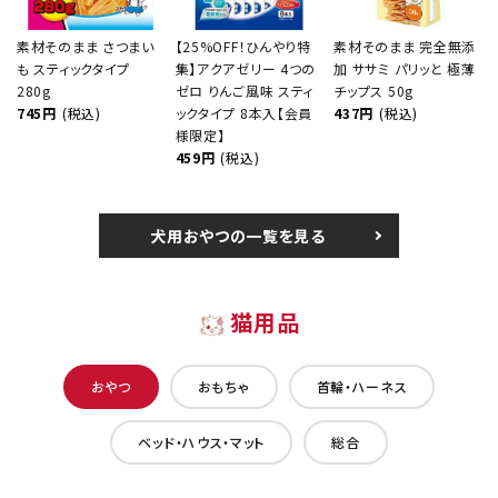
素材そのまま さつまい
【25%OFF！ひんやり特
素材そのまま 完全無添
も スティックタイプ
集】アクアゼリー 4つの
加 ササミ パリッと 極薄
280g
ゼロ りんご風味 スティ
チップス 50g
745円
(税込)
ックタイプ 8本入【会員
437円
(税込)
様限定】
459円
(税込)
犬用おやつの一覧を見る
猫用品
おやつ
おもちゃ
首輪・ハーネス
ベッド・ハウス・マット
総合