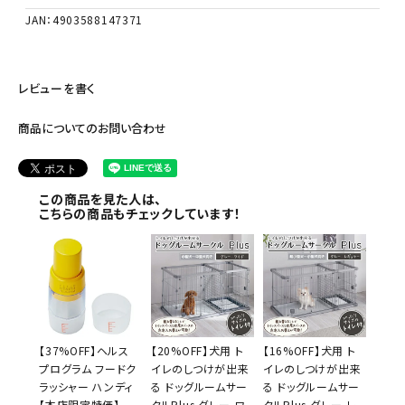
JAN：4903588147371
レビューを書く
商品についてのお問い合わせ
この商品を見た人は、
こちらの商品もチェックしています！
【37%OFF】ヘルス
【20%OFF】犬用 ト
【16%OFF】犬用 ト
プログラム フードク
イレのしつけが出来
イレのしつけが出来
ラッシャー ハンディ
る ドッグルームサー
る ドッグルームサー
【本店限定特価】
クルPlus グレー ワ
クルPlus グレー レ