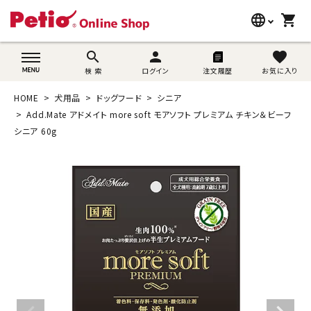
language
shopping_cart
search
wovn-lang-name
search
person
favorite
検 索
ログイン
注文履歴
お気に入り
犬用品
HOME
犬用品
ドッグフード
シニア
猫用品
Add.Mate アドメイト more soft モアソフト プレミアム チキン＆ビーフ
シニア 60g
うさぎ用品
ブランド別に探す
目的別に探す
SNS
ご利用案内