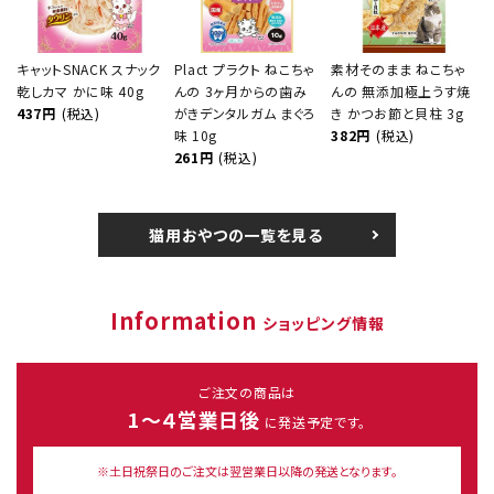
キャットSNACK スナック
Plact プラクト ねこちゃ
素材そのまま ねこちゃ
乾しカマ かに味 40g
んの 3ヶ月からの歯み
んの 無添加極上うす焼
437円
(税込)
がきデンタルガム まぐろ
き かつお節と貝柱 3g
味 10g
382円
(税込)
261円
(税込)
猫用おやつの一覧を見る
Information
ショッピング情報
ご注文の商品は
1～４営業日後
に発送予定です。
※土日祝祭日のご注文は翌営業日以降の発送となります。