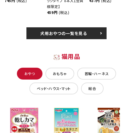
745円
(税込)
ックタイプ 8本入【会員
437円
(税込)
様限定】
459円
(税込)
犬用おやつの一覧を見る
猫用品
おやつ
おもちゃ
首輪・ハーネス
ベッド・ハウス・マット
総合