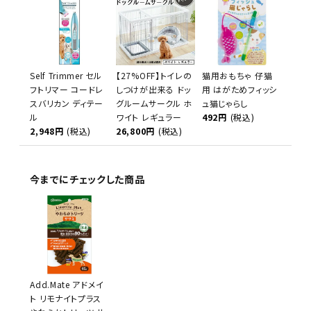
Self Trimmer セル
【27%OFF】トイレの
猫用おもちゃ 仔猫
フトリマー コードレ
しつけが出来る ドッ
用 はがためフィッシ
スバリカン ディテー
グルームサークル ホ
ュ猫じゃらし
ル
ワイト レギュラー
492円
(税込)
2,948円
(税込)
26,800円
(税込)
今までにチェックした商品
Add.Mate アドメイ
ト リモナイトプラス