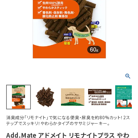
ACCOUNT MENU
ようこそ ゲスト 様
meeting_room
person
ログイン
新規会員登録
消臭成分「リモナイト」で気になる便臭・尿臭を約80%カット！2ス
テップでスッキリ！やわらかタイプのササミジャーキー。
Add.Mate アドメイト リモナイトプラス やわ