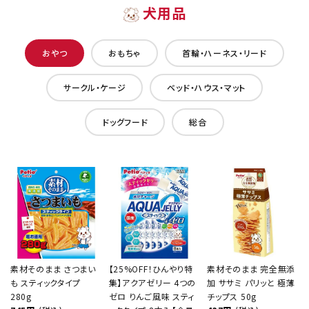
犬用品
おやつ
おもちゃ
首輪・ハーネス・リード
サークル・ケージ
ベッド・ハウス・マット
ドッグフード
総合
素材そのまま さつまい
【25%OFF！ひんやり特
素材そのまま 完全無添
も スティックタイプ
集】アクアゼリー 4つの
加 ササミ パリッと 極薄
280g
ゼロ りんご風味 スティ
チップス 50g