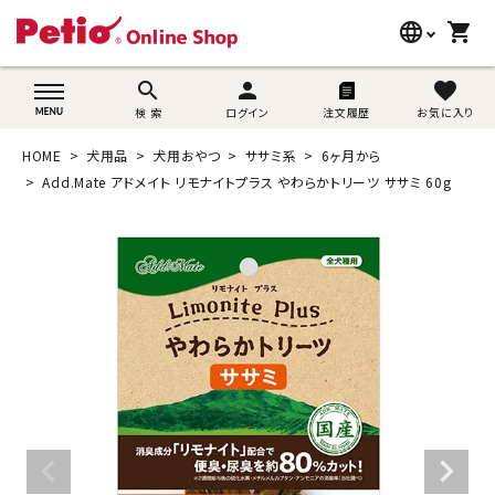
language
shopping_cart
search
wovn-lang-name
search
person
favorite
検 索
ログイン
注文履歴
お気に入り
犬用品
HOME
犬用品
犬用おやつ
ササミ系
6ヶ月から
猫用品
Add.Mate アドメイト リモナイトプラス やわらかトリーツ ササミ 60g
うさぎ用品
ブランド別に探す
目的別に探す
SNS
ご利用案内