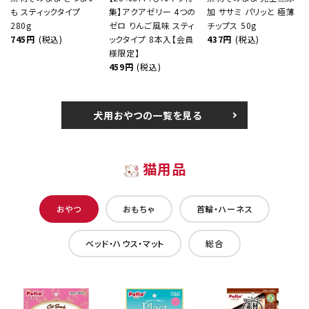
も スティックタイプ
集】アクアゼリー 4つの
加 ササミ パリッと 極薄
280g
ゼロ りんご風味 スティ
チップス 50g
745円
(税込)
ックタイプ 8本入【会員
437円
(税込)
様限定】
459円
(税込)
犬用おやつの一覧を見る
猫用品
おやつ
おもちゃ
首輪・ハーネス
ベッド・ハウス・マット
総合