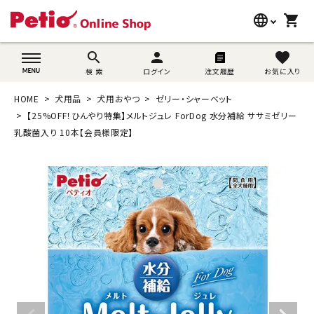
language
shopping_cart
search
wovn-lang-name
search
person
favorite
検 索
ログイン
注文履歴
お気に入り
犬用品
HOME
犬用品
犬用おやつ
ゼリー・シャーベット
猫用品
【25%OFF！ひんやり特集】メルトジュレ ForDog 水分補給 ササミゼリー
乳酸菌入り 10本【会員様限定】
うさぎ用品
ブランド別に探す
目的別に探す
SNS
ご利用案内