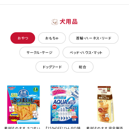
犬用品
おやつ
おもちゃ
首輪・ハーネス・リード
サークル・ケージ
ベッド・ハウス・マット
ドッグフード
総合
素材そのまま さつまい
【25%OFF！ひんやり特
素材そのまま 完全無添