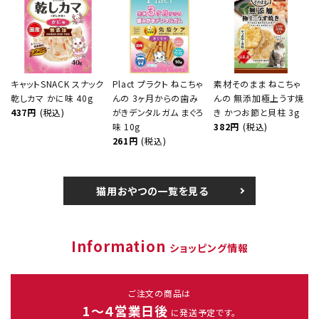
キャットSNACK スナック
Plact プラクト ねこちゃ
素材そのまま ねこちゃ
乾しカマ かに味 40g
んの 3ヶ月からの歯み
んの 無添加極上うす焼
437円
(税込)
がきデンタルガム まぐろ
き かつお節と貝柱 3g
味 10g
382円
(税込)
261円
(税込)
猫用おやつの一覧を見る
Information
ショッピング情報
ご注文の商品は
1～４営業日後
に発送予定です。