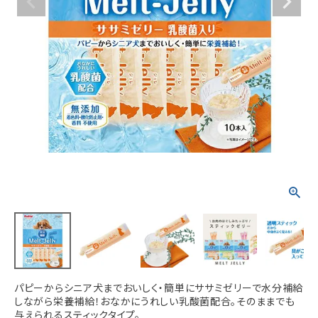
ACCOUNT MENU
ようこそ ゲスト 様
meeting_room
person
ログイン
新規会員登録
パピーからシニア犬までおいしく・簡単にササミゼリーで水分補給
しながら栄養補給！おなかにうれしい乳酸菌配合。そのままでも
与えられるスティックタイプ。