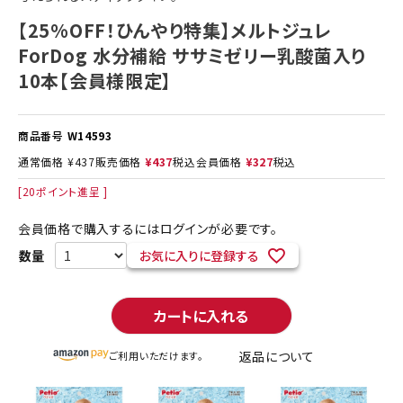
【25%OFF！ひんやり特集】メルトジュレ
ForDog 水分補給 ササミゼリー乳酸菌入り
10本【会員様限定】
商品番号
W14593
通常価格
¥
437
販売価格
¥
437
税込
会員価格
¥
327
税込
[
20
ポイント進呈 ]
会員価格で購入するにはログインが必要です。
お気に入りに登録する
カートに入れる
返品について
ご利用いただけます。