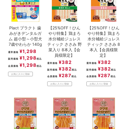
Plact プラクト 歯
【25%OFF！ひん
【25%OFF！ひん
みがきデンタルガ
やり特集】鶏まろ
やり特集】鶏まろ
ム 超小型～小型犬
水分補給ジュレス
水分補給ジュレス
7歳やわらか 140g
ティック ささみ 野
ティック ささみ 8
菜入り 8本入【会
本入【会員様限
¥
1,298
通常価格
員様限定】
定】
¥
1,298
販売価格
税込
¥
382
¥
382
通常価格
通常価格
¥
1,298
会員価格
税込
¥
382
¥
382
販売価格
税込
販売価格
税込
¥
287
¥
287
お気に入りに登録
会員価格
税込
会員価格
税込
お気に入りに登録
お気に入りに登録