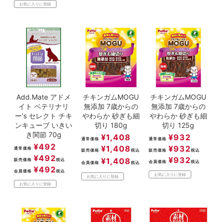
お気に入りに登録
Add.Mate アドメ
チキンガムMOGU
チキンガムMOGU
イト ベテリナリ
無添加 7歳からの
無添加 7歳からの
ー’s セレクト チキ
やわらか 砂ぎも細
やわらか 砂ぎも細
ンキューブ いきい
切り 180g
切り 125g
き関節 70g
¥
1,408
¥
932
通常価格
通常価格
¥
492
¥
1,408
¥
932
通常価格
販売価格
税込
販売価格
税込
¥
492
¥
932
¥
1,408
販売価格
税込
会員価格
税込
会員価格
税込
¥
492
会員価格
税込
お気に入りに登録
お気に入りに登録
お気に入りに登録