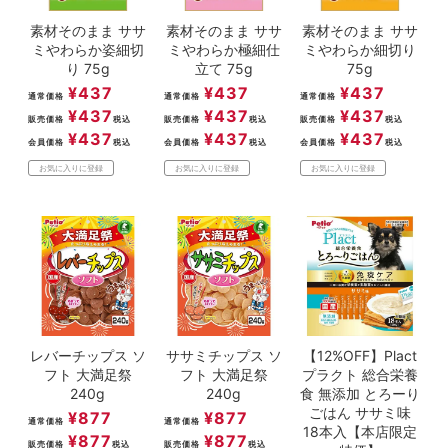
素材そのまま ササ
素材そのまま ササ
素材そのまま ササ
ミやわらか姿細切
ミやわらか極細仕
ミやわらか細切り
り 75g
立て 75g
75g
¥
437
¥
437
¥
437
通常価格
通常価格
通常価格
¥
437
¥
437
¥
437
販売価格
税込
販売価格
税込
販売価格
税込
¥
437
¥
437
¥
437
会員価格
税込
会員価格
税込
会員価格
税込
お気に入りに登録
お気に入りに登録
お気に入りに登録
レバーチップス ソ
ササミチップス ソ
【12%OFF】Plact
フト 大満足祭
フト 大満足祭
プラクト 総合栄養
240g
240g
食 無添加 とろーり
ごはん ササミ味
¥
877
¥
877
通常価格
通常価格
18本入【本店限定
¥
877
¥
877
販売価格
税込
販売価格
税込