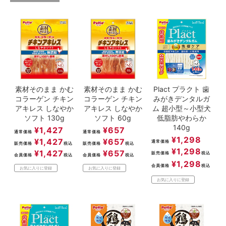
ACCOUNT MENU
ようこそ ゲスト 様
meeting_room
person
ログイン
新規会員登録
素材そのまま かむ
素材そのまま かむ
Plact プラクト 歯
コラーゲン チキン
コラーゲン チキン
みがきデンタルガ
アキレス しなやか
アキレス しなやか
ム 超小型～小型犬
ソフト 130g
ソフト 60g
低脂肪やわらか
140g
¥
1,427
¥
657
通常価格
通常価格
¥
1,298
¥
1,427
¥
657
通常価格
販売価格
税込
販売価格
税込
¥
1,298
¥
1,427
¥
657
販売価格
税込
会員価格
税込
会員価格
税込
¥
1,298
会員価格
税込
お気に入りに登録
お気に入りに登録
お気に入りに登録