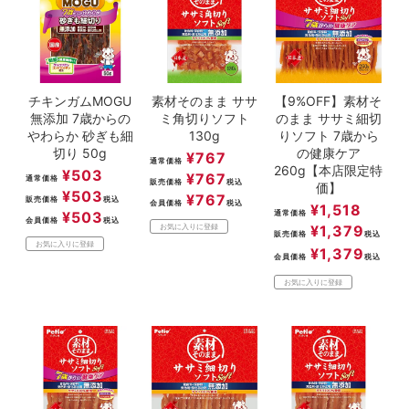
チキンガムMOGU
素材そのまま ササ
【9%OFF】素材そ
無添加 7歳からの
ミ角切りソフト
のまま ササミ細切
やわらか 砂ぎも細
130g
りソフト 7歳から
切り 50g
の健康ケア
¥
767
通常価格
260g【本店限定特
¥
503
¥
767
通常価格
販売価格
税込
価】
¥
503
¥
767
販売価格
税込
会員価格
税込
¥
1,518
¥
503
通常価格
会員価格
税込
¥
1,379
お気に入りに登録
販売価格
税込
お気に入りに登録
¥
1,379
会員価格
税込
お気に入りに登録