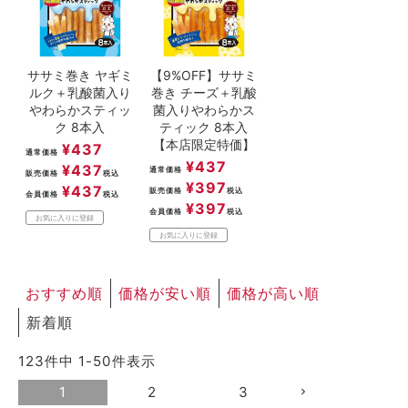
ササミ巻き ヤギミ
【9%OFF】ササミ
ルク＋乳酸菌入り
巻き チーズ＋乳酸
やわらかスティッ
菌入りやわらかス
ク 8本入
ティック 8本入
【本店限定特価】
¥
437
通常価格
¥
437
¥
437
通常価格
販売価格
税込
¥
397
¥
437
販売価格
税込
会員価格
税込
¥
397
会員価格
税込
お気に入りに登録
お気に入りに登録
おすすめ順
価格が安い順
価格が高い順
新着順
123
件中
1
-
50
件表示
1
2
3