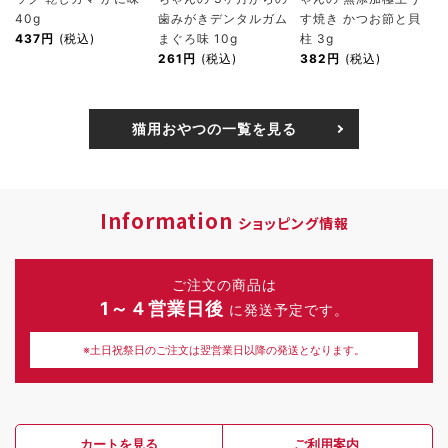
40g
歯みがきデンタルガム
す焼き かつお節と貝
437円
(税込)
まぐろ味 10g
柱 3g
261円
(税込)
382円
(税込)
猫用おやつの一覧を見る
Information
ショッピング情報
ご注文の商品は
1～４営業日後
に発送予定です。
※土日祝祭日のご注文は翌営業日以降の発送となります。
カートを見る
ご利用案内