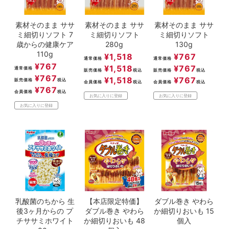
素材そのまま ササ
素材そのまま ササ
素材そのまま ササ
ミ細切りソフト 7
ミ細切りソフト
ミ細切りソフト
歳からの健康ケア
280g
130g
110g
¥
1,518
¥
767
通常価格
通常価格
¥
767
¥
1,518
¥
767
通常価格
販売価格
税込
販売価格
税込
¥
767
¥
1,518
¥
767
販売価格
税込
会員価格
税込
会員価格
税込
¥
767
会員価格
税込
お気に入りに登録
お気に入りに登録
お気に入りに登録
乳酸菌のちから 生
【本店限定特価】
ダブル巻き やわら
後3ヶ月からの プ
ダブル巻き やわら
か細切りおいも 15
チササミホワイト
か細切りおいも 48
個入