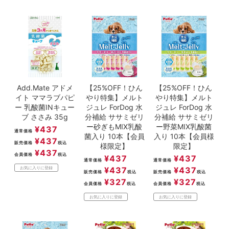
Add.Mate アドメ
【25%OFF！ひん
【25%OFF！ひん
イト ママラブパピ
やり特集】メルト
やり特集】メルト
ー 乳酸菌INキュー
ジュレ ForDog 水
ジュレ ForDog 水
ブ ささみ 35g
分補給 ササミゼリ
分補給 ササミゼリ
ー砂ぎもMIX乳酸
ー野菜MIX乳酸菌
¥
437
通常価格
菌入り 10本【会員
入り 10本【会員様
¥
437
販売価格
税込
様限定】
限定】
¥
437
会員価格
税込
¥
437
¥
437
通常価格
通常価格
¥
437
¥
437
お気に入りに登録
販売価格
税込
販売価格
税込
¥
327
¥
327
会員価格
税込
会員価格
税込
お気に入りに登録
お気に入りに登録