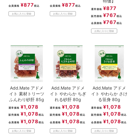
特価】
¥
877
¥
877
会員価格
税込
会員価格
税込
¥
877
通常価格
¥
767
お気に入りに登録
お気に入りに登録
販売価格
税込
¥
767
会員価格
税込
お気に入りに登録
Add.Mate アドメ
Add.Mate アドメ
Add.Mate アドメ
イト 素材トリーツ
イト やわらか ちぎ
イト やわらか さけ
ふんわり砂肝 85g
れる砂肝 80g
る笹身 80g
¥
1,078
¥
1,078
¥
1,078
通常価格
通常価格
通常価格
¥
1,078
¥
1,078
¥
1,078
販売価格
税込
販売価格
税込
販売価格
税込
¥
1,078
¥
1,078
¥
1,078
会員価格
税込
会員価格
税込
会員価格
税込
お気に入りに登録
お気に入りに登録
お気に入りに登録