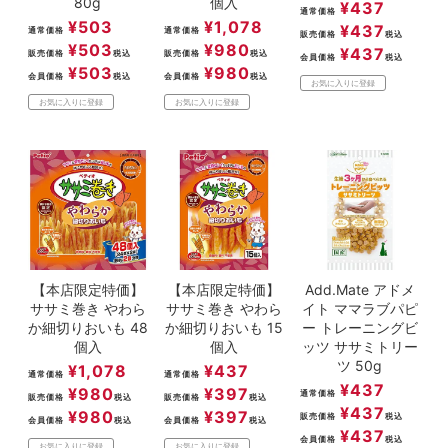
80g
個入
¥
437
通常価格
¥
503
¥
1,078
¥
437
通常価格
通常価格
販売価格
税込
¥
503
¥
980
¥
437
販売価格
税込
販売価格
税込
会員価格
税込
¥
503
¥
980
会員価格
税込
会員価格
税込
お気に入りに登録
お気に入りに登録
お気に入りに登録
【本店限定特価】
【本店限定特価】
Add.Mate アドメ
ササミ巻き やわら
ササミ巻き やわら
イト ママラブパピ
か細切りおいも 48
か細切りおいも 15
ー トレーニングビ
個入
個入
ッツ ササミトリー
ツ 50g
¥
1,078
¥
437
通常価格
通常価格
¥
437
¥
980
¥
397
通常価格
販売価格
税込
販売価格
税込
¥
437
¥
980
¥
397
販売価格
税込
会員価格
税込
会員価格
税込
¥
437
会員価格
税込
お気に入りに登録
お気に入りに登録