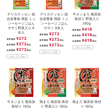
デリカテッセン 総
デリカテッセン 総
牛タンまろ 無添加
合栄養食 鶏旨 ミニ
合栄養食 鶏旨 ミニ
角切り 野菜入り
ソーセージごはん
ソーセージごはん
180g
ササミ野菜入り 8
ササミ 8本入
¥
418
通常価格
本入
¥
272
¥
418
通常価格
販売価格
税込
¥
272
¥
272
通常価格
¥
418
販売価格
税込
会員価格
税込
¥
272
¥
272
販売価格
税込
会員価格
税込
お気に入りに登録
¥
272
会員価格
税込
お気に入りに登録
お気に入りに登録
牛タンまろ 無添加
鶏まろ 無添加 角切
鶏まろ 無添加 角切
角切り 180g
り 野菜入り 180g
り 180g