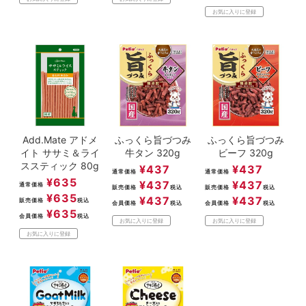
お気に入りに登録
Add.Mate アドメ
ふっくら旨づつみ
ふっくら旨づつみ
イト ササミ＆ライ
牛タン 320g
ビーフ 320g
ススティック 80g
¥
437
¥
437
通常価格
通常価格
¥
635
¥
437
¥
437
通常価格
販売価格
税込
販売価格
税込
¥
635
¥
437
¥
437
販売価格
税込
会員価格
税込
会員価格
税込
¥
635
会員価格
税込
お気に入りに登録
お気に入りに登録
お気に入りに登録