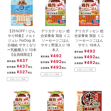
【25%OFF！ひん
デリカテッセン 総
デリカテッセン 総
やり特集】メルト
合栄養食 鶏旨 ミニ
合栄養食 鶏旨 ミニ
ジュレ ForDog 水
ソーセージごはん
ソーセージごはん
分補給 ササミゼリ
ササミ野菜入り 18
ササミ 18本入
ー乳酸菌入り 10本
本入
¥
492
通常価格
【会員様限定】
¥
492
¥
492
通常価格
販売価格
税込
¥
437
¥
492
通常価格
¥
492
販売価格
税込
会員価格
税込
¥
437
¥
492
販売価格
税込
会員価格
税込
お気に入りに登録
¥
327
会員価格
税込
お気に入りに登録
お気に入りに登録