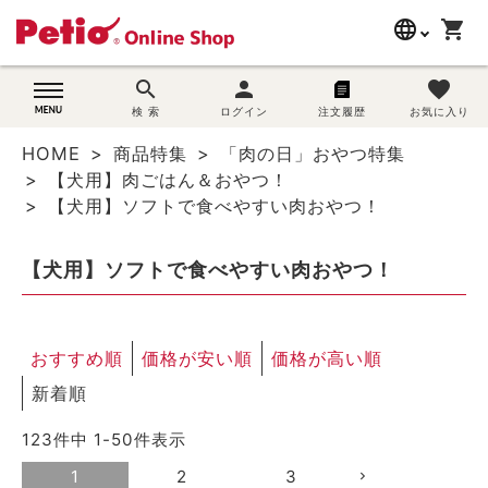
language
shopping_cart
search
search
person
favorite
wovn-lang-name
犬用品
検 索
ログイン
注文履歴
お気に入り
HOME
商品特集
「肉の日」おやつ特集
猫用品
【犬用】肉ごはん＆おやつ！
【犬用】ソフトで食べやすい肉おやつ！
うさぎ用品
【犬用】ソフトで食べやすい肉おやつ！
ブランド別に探す
目的別に探す
おすすめ順
価格が安い順
価格が高い順
SNS
新着順
123
件中
1
-
50
件表示
ご利用案内
1
2
3