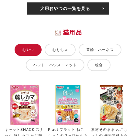
犬用おやつの一覧を見る
猫用品
おやつ
おもちゃ
首輪・ハーネス
ベッド・ハウス・マット
総合
キャットSNACK スナ
Plact プラクト ねこ
素材そのまま ねこち
ック 乾しカマ かに味
ちゃんの 3ヶ月からの
ゃんの 無添加極上う