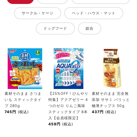
サークル・ケージ
ベッド・ハウス・マット
ドッグフード
総合
素材そのまま さつま
【25%OFF！ひんやり
素材そのまま 完全無
いも スティックタイ
特集】アクアゼリー 4
添加 ササミ パリッと
プ 280g
つのゼロ りんご風味
極薄チップス 50g
745円
(税込)
スティックタイプ 8本
437円
(税込)
入【会員様限定】
459円
(税込)