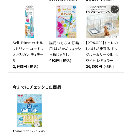
Self Trimmer セル
猫用おもちゃ 仔猫
【27%OFF】トイレの
フトリマー コードレ
用 はがためフィッシ
しつけが出来る ドッ
スバリカン ディテー
ュ猫じゃらし
グルームサークル ホ
ル
492円
(税込)
ワイト レギュラー
2,948円
(税込)
26,800円
(税込)
今までにチェックした商品
【25%OFF！ひんやり