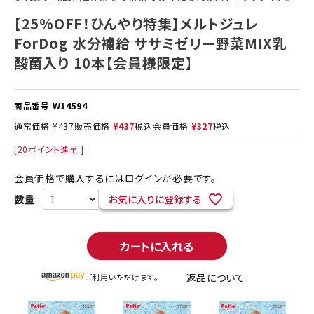
【25%OFF！ひんやり特集】メルトジュレ
ForDog 水分補給 ササミゼリー野菜MIX乳
酸菌入り 10本【会員様限定】
商品番号
W14594
通常価格
¥
437
販売価格
¥
437
税込
会員価格
¥
327
税込
[
20
ポイント進呈 ]
会員価格で購入するにはログインが必要です。
お気に入りに登録する
カートに入れる
返品について
ご利用いただけます。