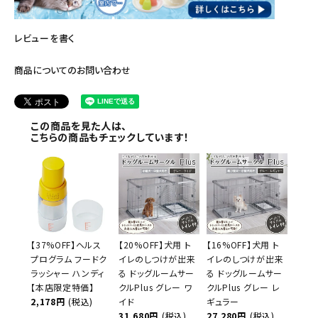
レビューを書く
商品についてのお問い合わせ
この商品を見た人は、
こちらの商品もチェックしています！
【37%OFF】ヘルス
【20%OFF】犬用 ト
【16%OFF】犬用 ト
プログラム フードク
イレのしつけが出来
イレのしつけが出来
ラッシャー ハンディ
る ドッグルームサー
る ドッグルームサー
【本店限定特価】
クルPlus グレー ワ
クルPlus グレー レ
2,178円
(税込)
イド
ギュラー
31,680円
(税込)
27,280円
(税込)