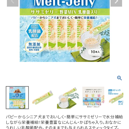
ACCOUNT MENU
ようこそ ゲスト 様
meeting_room
person
ログイン
新規会員登録
パピーからシニア犬までおいしく・簡単にササミゼリーで水分補給
しながら栄養補給！栄養豊富なにんじん・かぼちゃ入り。おなかに
うれしい乳酸菌配合。そのままでも与えられるスティックタイプ。