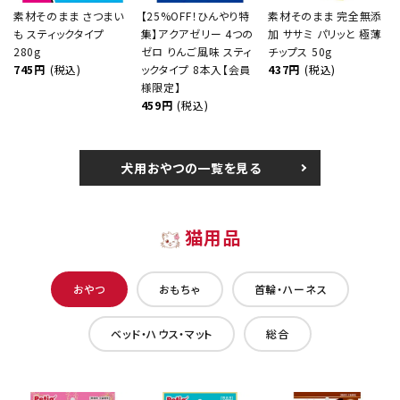
素材そのまま さつまい
【25%OFF！ひんやり特
素材そのまま 完全無添
も スティックタイプ
集】アクアゼリー 4つの
加 ササミ パリッと 極薄
280g
ゼロ りんご風味 スティ
チップス 50g
745円
(税込)
ックタイプ 8本入【会員
437円
(税込)
様限定】
459円
(税込)
犬用おやつの一覧を見る
猫用品
おやつ
おもちゃ
首輪・ハーネス
ベッド・ハウス・マット
総合