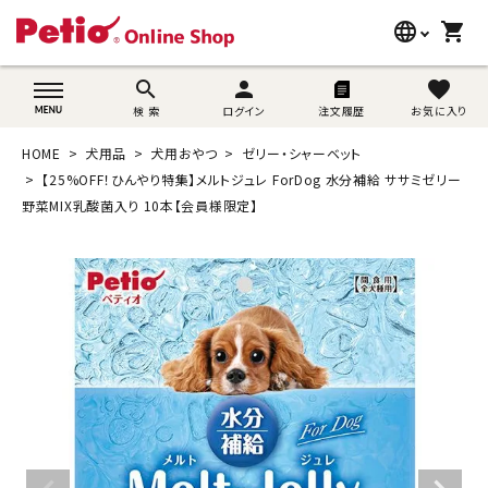
language
shopping_cart
search
wovn-lang-name
search
person
favorite
検 索
ログイン
注文履歴
お気に入り
犬用品
HOME
犬用品
犬用おやつ
ゼリー・シャーベット
猫用品
【25%OFF！ひんやり特集】メルトジュレ ForDog 水分補給 ササミゼリー
野菜MIX乳酸菌入り 10本【会員様限定】
うさぎ用品
ブランド別に探す
目的別に探す
SNS
ご利用案内