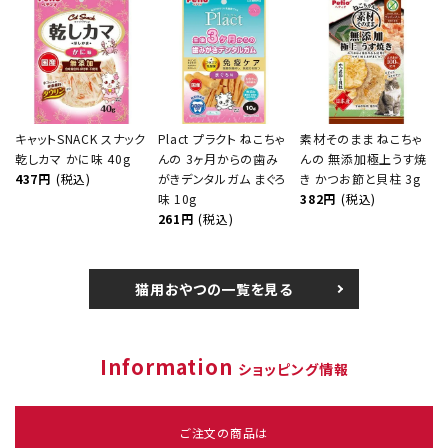
キャットSNACK スナック
Plact プラクト ねこちゃ
素材そのまま ねこちゃ
乾しカマ かに味 40g
んの 3ヶ月からの歯み
んの 無添加極上うす焼
437円
(税込)
がきデンタルガム まぐろ
き かつお節と貝柱 3g
味 10g
382円
(税込)
261円
(税込)
猫用おやつの一覧を見る
Information
ショッピング情報
ご注文の商品は