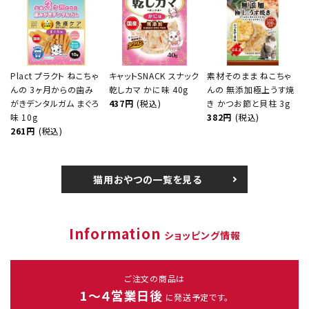
Plact プラクト ねこちゃ
キャットSNACK スナック
素材そのまま ねこちゃ
んの 3ヶ月からの歯み
乾しカマ かに味 40g
んの 無添加極上うす焼
がきデンタルガム まぐろ
437円
(税込)
き かつお節と貝柱 3g
味 10g
382円
(税込)
261円
(税込)
猫用おやつの一覧を見る
Information
ショッピング情報
ご注文の商品は
1～４営業日後
に発送予定です。