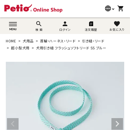
language
shopping_cart
search
wovn-lang-name
search
person
favorite
検 索
ログイン
注文履歴
お気に入り
犬用品
HOME
犬用品
首輪・ハーネス・リード
引き紐・リード
猫用品
超小型犬用
犬用引き紐 フラッシュソフトリード SS ブルー
うさぎ用品
ブランド別に探す
目的別に探す
SNS
ご利用案内