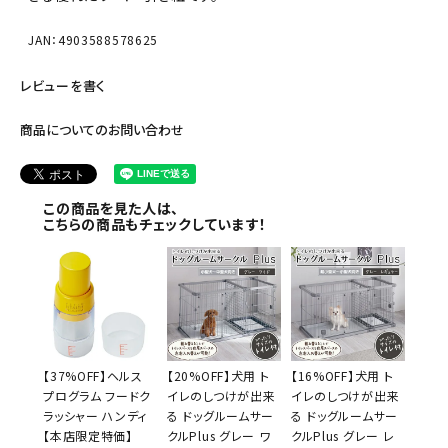
JAN：4903588578625
レビューを書く
商品についてのお問い合わせ
この商品を見た人は、
こちらの商品もチェックしています！
【37%OFF】ヘルス
【20%OFF】犬用 ト
【16%OFF】犬用 ト
プログラム フードク
イレのしつけが出来
イレのしつけが出来
ラッシャー ハンディ
る ドッグルームサー
る ドッグルームサー
【本店限定特価】
クルPlus グレー ワ
クルPlus グレー レ