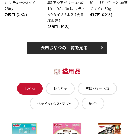
も スティックタイプ
集】アクアゼリー 4つの
加 ササミ パリッと 極薄
280g
ゼロ りんご風味 スティ
チップス 50g
745円
(税込)
ックタイプ 8本入【会員
437円
(税込)
様限定】
459円
(税込)
犬用おやつの一覧を見る
猫用品
おやつ
おもちゃ
首輪・ハーネス
ベッド・ハウス・マット
総合