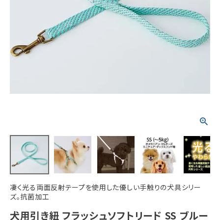
ACCOUNT MENU
ようこそ ゲスト 様
meeting_room
person
ログイン
新規会員登録
凄く光る両面反射テープを使用した優しい手触りの犬具シリー
ズ。抗菌加工
犬用引き紐 フラッシュソフトリード SS ブルー