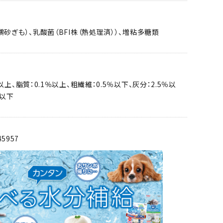
鶏砂ぎも）、乳酸菌（BFI株（熱処理済））、増粘多糖類
以上、脂質：0.1％以上、粗繊維：0.5％以下、灰分：2.5％以
％以下
45957