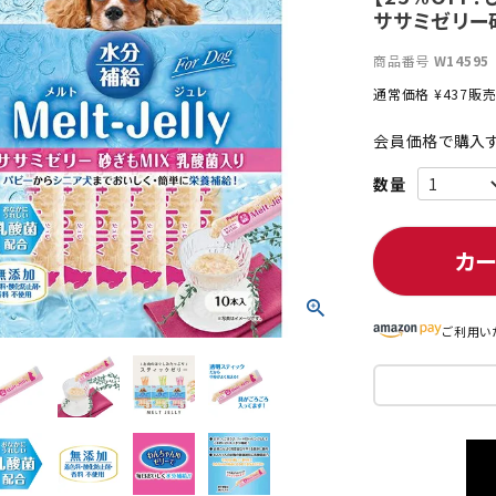
ササミゼリー砂
商品番号
W14595
通常価格
¥
437
販
ト中にオススメ
まとめ買いでオトク！！
会員価格で購入す
カ
ご利用い