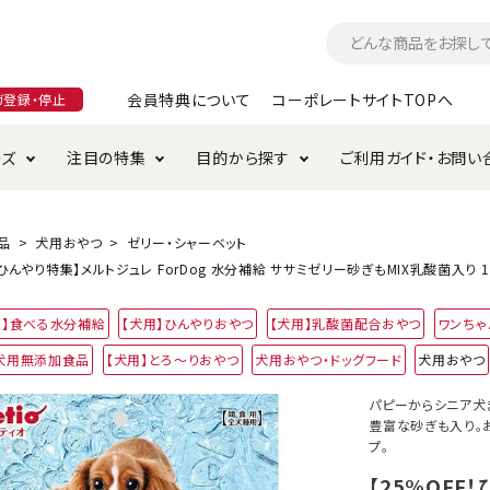
会員特典について
コーポレートサイトTOPへ
ガ登録・停止
ーズ
注目の特集
目的から探す
ご利用ガイド・お問い
つ
入れ・ケア用品
そのまま
加特集
特典について
お手入れ・ケア用品
トイレタリー・消臭剤
極上
けりぐるみ特集
ご注文方法について
品
犬用おやつ
ゼリー・シャーベット
！ひんやり特集】メルトジュレ ForDog 水分補給 ササミゼリー砂ぎもMIX乳酸菌入り 
用のグレインフリー
ド・ハウス・マット
クル・ケージ・タワー
ラインショップ利用規約
サークル・ケージ
キャリーバッグ
用】食べる水分補給
【犬用】ひんやりおやつ
【犬用】乳酸菌配合おやつ
ワンちゃ
犬用無添加食品
【犬用】とろ～りおやつ
犬用おやつ・ドッグフード
犬用おやつ
・給水器
用品
防虫用品
服・ウェア
て遊ぶ
投げて遊ぶ
パピーからシニア犬
豊富な砂ぎも入り。
け用品
替え・交換パーツ
プ。
【25%OFF
・元気草
夜のお散歩