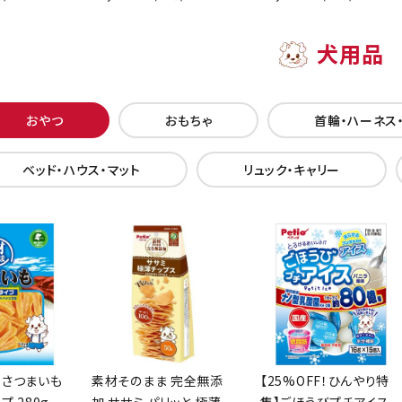
犬用品
おやつ
おもちゃ
首輪・ハーネス
ベッド・ハウス・マット
リュック・キャリー
 さつまいも
素材そのまま 完全無添
【25%OFF！ひんやり特
プ 280g
加 ササミ パリッと 極薄
集】ごほうびプチアイス