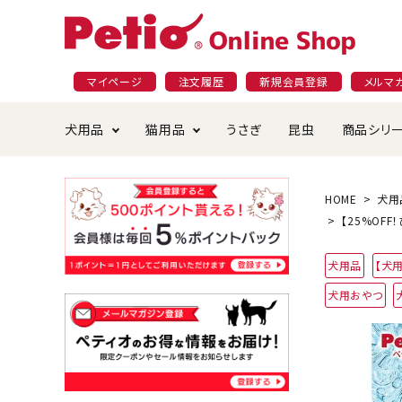
マイページ
注文履歴
新規会員登録
メルマ
犬用品
猫用品
うさぎ
昆虫
商品シリ
ドッグフード
ごはん・おやつ
プラクト
夜のお散歩特集
ショッピングガイド
おや
お手
素材
無添
会員
HOME
犬用
【25%OFF
国産フード&おやつ特集
穀物不使
ペットシーツ
ベッド・ハウス・マット
返品・交換について
ベッ
サー
オン
犬用品
【犬
犬用おやつ
おもちゃ
食器・給水器
食器
防虫
じゃらして遊ぶ
引っ張っ
首輪・ハーネス・リード
替え・交換パーツ
しつ
アパレル
またたび