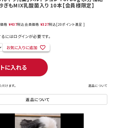
ぎもMIX乳酸菌入り 10本【会員様限定】
売価格
¥
437
税込
会員価格
¥
327
税込
[
20
ポイント進呈 ]
ネコポス対象商品一覧
るにはログインが必要です。
お気に入りに追加
ートに入れる
ただけます。
返品について
返品について