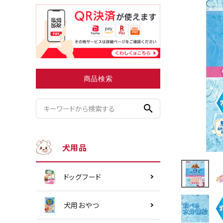
小型犬にオススメ
ダイエッ
商品検索
search
犬用品
ドッグフード
犬用おやつ