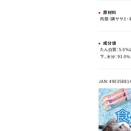
原材料
肉類（鶏ササミ・
成分値
たん白質：5.0％
下、水分：93.0
JAN：49035881