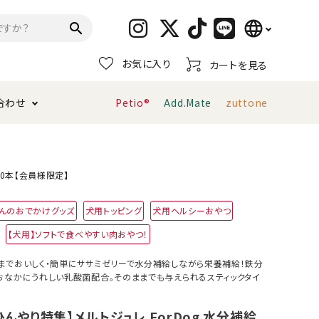
language
search
お気に入り
カートを見る
日本語
合わせ
Petio®
Add.Mate
zuttone
English
简体中文
トイレタリー・消臭剤
猫砂
ペティオ公式アプリ
お支払い方法・配送について
10本【会員様限定】
キャリーバッグ
おもちゃ
んのおでかけグッズ
犬用トッピング
犬用ヘルシーおやつ
【犬用】ソフトで食べやすい肉おやつ！
服・ウェア
首輪・ハーネス
デンタルおもちゃ
までおいしく・簡単にササミゼリーで水分補給しながら栄養補給！鉄分
おなかにうれしい乳酸菌配合。そのままでも与えられるスティックタイ
！ひんやり特集】メルトジュレ ForDog 水分補給