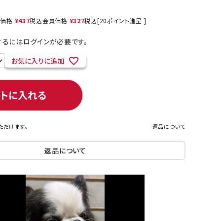
売価格
¥
437
税込
会員価格
¥
327
税込
[
20
ポイント進呈 ]
るにはログインが必要です。
ネコポス対象商品一覧
お気に入りに追加
ートに入れる
ただけます。
返品について
返品について