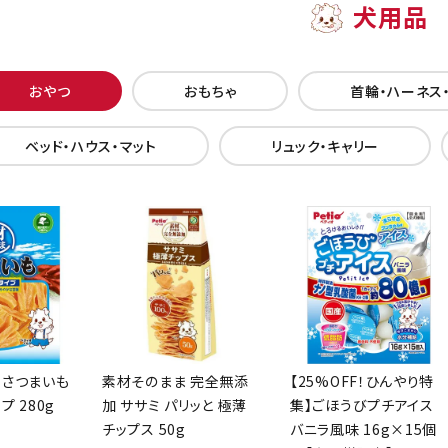
犬用品
おやつ
おもちゃ
首輪・ハーネス
ベッド・ハウス・マット
リュック・キャリー
 さつまいも
素材そのまま 完全無添
【25%OFF！ひんやり特
プ 280g
加 ササミ パリッと 極薄
集】ごほうびプチアイス
チップス 50g
バニラ風味 16g×15個