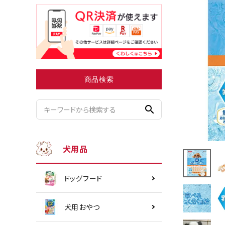
小型犬にオススメ
ダイエッ
商品検索
search
犬用品
ドッグフード
犬用おやつ