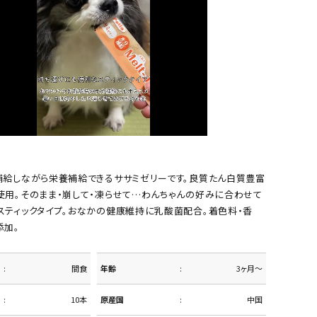
補給しながら栄養補給できるササミゼリーです。良質たん白質豊富
使用。そのまま・崩して・凍らせて…わんちゃんの好みに合わせて
スティックタイプ。おなかの健康維持に乳酸菌配合。着色料・香
添加。
間食
年齢
3ヶ月～
10本
原産国
中国