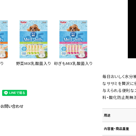
り
野菜MIX乳酸菌入り
砂ぎもMIX乳酸菌入り
毎日おいしく水分
なササミを贅沢に
与えられる便利な
料・酸化防止剤無
のお問い合わせ
用途
内容量・商品重量