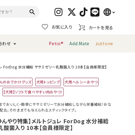
language
search
お気に入り
カートを見る
日本語
合わせ
Petio®
Add.Mate
zuttone
English
简体中文
トイレタリー・消臭剤
猫砂
ペティオ公式アプリ
お支払い方法・配送について
レ ForDog 水分補給 ササミゼリー乳酸菌入り 10本【会員様限定】
んのおでかけグッズ
犬用トッピング
犬用ヘルシーおやつ
キャリーバッグ
おもちゃ
【犬用】ソフトで食べやすい肉おやつ！
服・ウェア
首輪・ハーネス
までおいしく・簡単にササミゼリーで水分補給しながら栄養補給！おな
デンタルおもちゃ
配合。そのままでも与えられるスティックタイプ。
！ひんやり特集】メルトジュレ ForDog 水分補給
乳酸菌入り 10本【会員様限定】