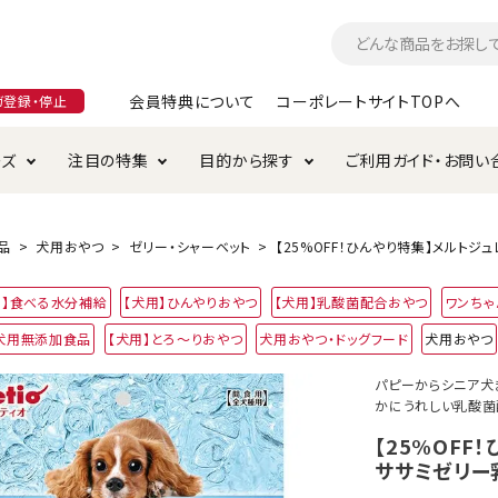
会員特典について
コーポレートサイトTOPへ
ガ登録・停止
ーズ
注目の特集
目的から探す
ご利用ガイド・お問い
つ
入れ・ケア用品
そのまま
加特集
特典について
お手入れ・ケア用品
トイレタリー・消臭剤
極上
けりぐるみ特集
ご注文方法について
品
犬用おやつ
ゼリー・シャーベット
【25%OFF！ひんやり特集】メルトジュ
用のグレインフリー
用】食べる水分補給
【犬用】ひんやりおやつ
【犬用】乳酸菌配合おやつ
ワンちゃ
ド・ハウス・マット
クル・ケージ・タワー
ラインショップ利用規約
サークル・ケージ
キャリーバッグ
犬用無添加食品
【犬用】とろ～りおやつ
犬用おやつ・ドッグフード
犬用おやつ
・給水器
用品
防虫用品
服・ウェア
パピーからシニア犬
て遊ぶ
投げて遊ぶ
かにうれしい乳酸菌
け用品
替え・交換パーツ
【25%OFF
ササミゼリー
・元気草
夜のお散歩