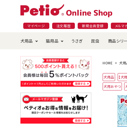
マイページ
注文履歴
新規会員登録
メルマ
犬用品
猫用品
うさぎ
昆虫
商品シリ
ドッグフード
ごはん・おやつ
プラクト
夜のお散歩特集
ショッピングガイド
おや
お手
素材
無添
会員
HOME
犬用
国産フード&おやつ特集
穀物不使
犬用品
【犬
ペットシーツ
ベッド・ハウス・マット
返品・交換について
ベッ
サー
オン
犬用おやつ
おもちゃ
食器・給水器
食器
防虫
じゃらして遊ぶ
引っ張っ
首輪・ハーネス・リード
替え・交換パーツ
しつ
アパレル
またたび