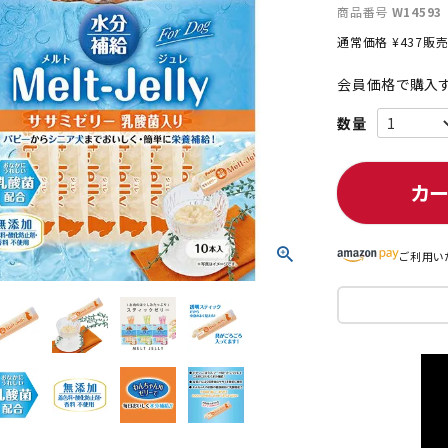
商品番号
W14593
通常価格
¥
437
販
会員価格で購入す
ト中にオススメ
まとめ買いでオトク！！
カ
ご利用い