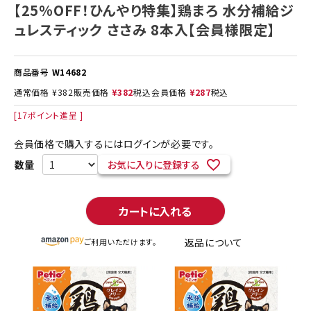
【25%OFF！ひんやり特集】鶏まろ 水分補給ジ
ュレスティック ささみ 8本入【会員様限定】
商品番号
W14682
通常価格
¥
382
販売価格
¥
382
税込
会員価格
¥
287
税込
[
17
ポイント進呈 ]
会員価格で購入するにはログインが必要です。
お気に入りに登録する
カートに入れる
返品について
ご利用いただけます。