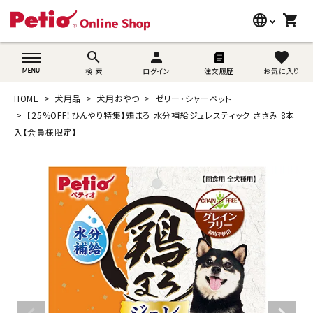
language
shopping_cart
search
wovn-lang-name
search
person
favorite
検 索
ログイン
注文履歴
お気に入り
犬用品
HOME
犬用品
犬用おやつ
ゼリー・シャーベット
猫用品
【25%OFF！ひんやり特集】鶏まろ 水分補給ジュレスティック ささみ 8本
入【会員様限定】
うさぎ用品
ブランド別に探す
目的別に探す
SNS
ご利用案内