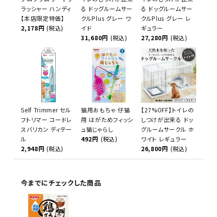
ラッシャー ハンディ
る ドッグルームサー
る ドッグルームサー
【本店限定特価】
クルPlus グレー ワ
クルPlus グレー レ
2,178円
(税込)
イド
ギュラー
31,680円
(税込)
27,280円
(税込)
Self Trimmer セル
猫用おもちゃ 仔猫
【27%OFF】トイレの
フトリマー コードレ
用 はがためフィッシ
しつけが出来る ドッ
スバリカン ディテー
ュ猫じゃらし
グルームサークル ホ
ル
492円
(税込)
ワイト レギュラー
2,948円
(税込)
26,800円
(税込)
今までにチェックした商品