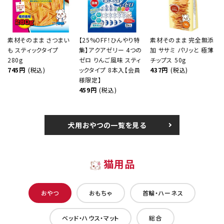
素材そのまま さつまい
【25%OFF！ひんやり特
素材そのまま 完全無添
も スティックタイプ
集】アクアゼリー 4つの
加 ササミ パリッと 極薄
280g
ゼロ りんご風味 スティ
チップス 50g
745円
(税込)
ックタイプ 8本入【会員
437円
(税込)
様限定】
459円
(税込)
犬用おやつの一覧を見る
猫用品
おやつ
おもちゃ
首輪・ハーネス
ベッド・ハウス・マット
総合