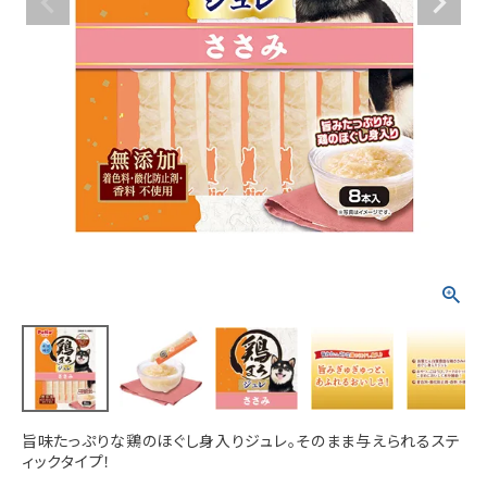
ACCOUNT MENU
ようこそ ゲスト 様
meeting_room
person
ログイン
新規会員登録
旨味たっぷりな鶏のほぐし身入りジュレ。そのまま与えられるステ
ィックタイプ！