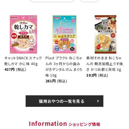
キャットSNACK スナック
Plact プラクト ねこちゃ
素材そのまま ねこちゃ
乾しカマ かに味 40g
んの 3ヶ月からの歯み
んの 無添加極上うす焼
437円
(税込)
がきデンタルガム まぐろ
き かつお節と貝柱 3g
味 10g
382円
(税込)
261円
(税込)
猫用おやつの一覧を見る
Information
ショッピング情報