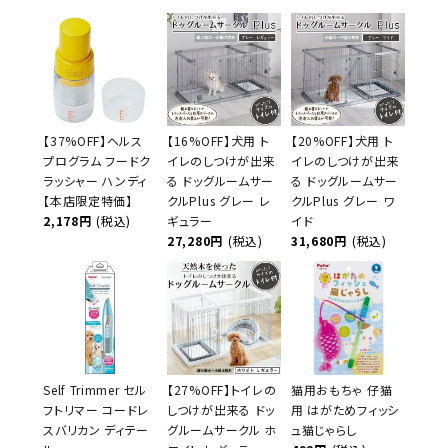
【37%OFF】ヘルス
【16%OFF】犬用 ト
【20%OFF】犬用 ト
プログラム フードク
イレのしつけが出来
イレのしつけが出来
ラッシャー ハンディ
る ドッグルームサー
る ドッグルームサー
【本店限定特価】
クルPlus グレー レ
クルPlus グレー ワ
2,178円
(税込)
ギュラー
イド
27,280円
(税込)
31,680円
(税込)
Self Trimmer セル
【27%OFF】トイレの
猫用おもちゃ 仔猫
フトリマー コードレ
しつけが出来る ドッ
用 はがためフィッシ
スバリカン ディテー
グルームサークル ホ
ュ猫じゃらし