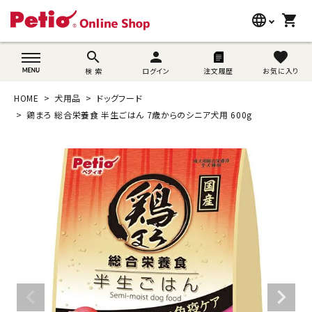
language
shopping_cart
search
wovn-lang-name
search
person
favorite
検 索
ログイン
注文履歴
お気に入り
犬用品
HOME
犬用品
ドッグフード
猫用品
鶏まろ 総合栄養食 半生ごはん 7歳からのシニア犬用 600g
うさぎ用品
ブランド別に探す
目的別に探す
SNS
ご利用案内