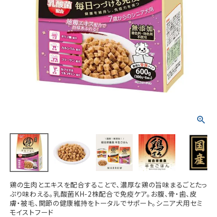
ACCOUNT MENU
ようこそ ゲスト 様
meeting_room
person
ログイン
新規会員登録
鶏の生肉とエキスを配合することで、濃厚な鶏の旨味まるごとたっ
ぷり味わえる。乳酸菌KH-2株配合で免疫ケア。お腹、骨・歯、皮
膚・被毛、関節の健康維持をトータルでサポート。シニア犬用セミ
モイストフード