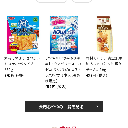
素材そのまま さつまい
【25%OFF！ひんやり特
素材そのまま 完全無添
も スティックタイプ
集】アクアゼリー 4つの
加 ササミ パリッと 極薄
280g
ゼロ りんご風味 スティ
チップス 50g
745円
(税込)
ックタイプ 8本入【会員
437円
(税込)
様限定】
459円
(税込)
犬用おやつの一覧を見る