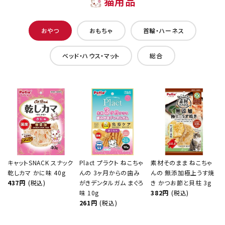
猫用品
おやつ
おもちゃ
首輪・ハーネス
ベッド・ハウス・マット
総合
キャットSNACK スナック
Plact プラクト ねこちゃ
素材そのまま ねこちゃ
乾しカマ かに味 40g
んの 3ヶ月からの歯み
んの 無添加極上うす焼
437円
(税込)
がきデンタルガム まぐろ
き かつお節と貝柱 3g
味 10g
382円
(税込)
261円
(税込)