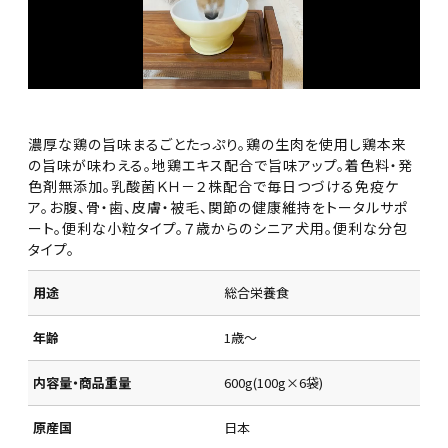
濃厚な鶏の旨味まるごとたっぷり。鶏の生肉を使用し鶏本来
の旨味が味わえる。地鶏エキス配合で旨味アップ。着色料・発
色剤無添加。乳酸菌ＫＨ－２株配合で毎日つづける免疫ケ
ア。お腹、骨・歯、皮膚・被毛、関節の健康維持をトータルサポ
ート。便利な小粒タイプ。７歳からのシニア犬用。便利な分包
タイプ。
用途
総合栄養食
年齢
1歳～
内容量・商品重量
600g(100g×6袋)
原産国
日本