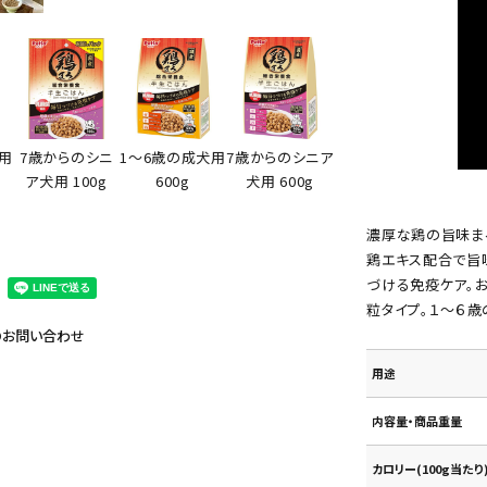
7歳からのシニア
用
7歳からのシニ
1～6歳の成犬用
犬用 600g
ア犬用 100g
600g
濃厚な鶏の旨味ま
鶏エキス配合で旨
づける免疫ケア。
粒タイプ。１～６歳
のお問い合わせ
用途
内容量・商品重量
カロリー(100g当たり