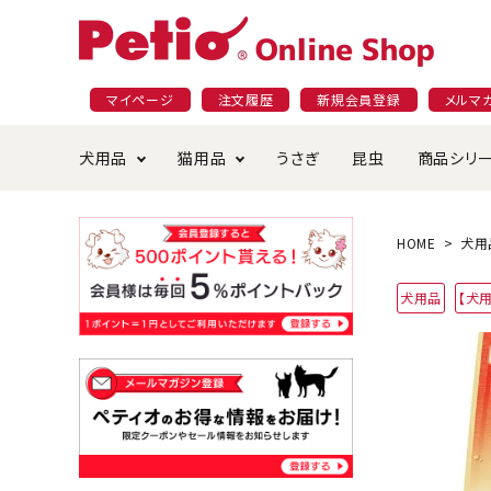
マイページ
注文履歴
新規会員登録
メルマ
犬用品
猫用品
うさぎ
昆虫
商品シリ
ドッグフード
ごはん・おやつ
プラクト
夜のお散歩特集
ショッピングガイド
おや
お手
素材
無添
会員
HOME
犬用
国産フード&おやつ特集
穀物不使
犬用品
【犬
ペットシーツ
ベッド・ハウス・マット
返品・交換について
ベッ
サー
オン
おもちゃ
食器・給水器
食器
防虫
じゃらして遊ぶ
引っ張っ
首輪・ハーネス・リード
替え・交換パーツ
しつ
アパレル
またたび