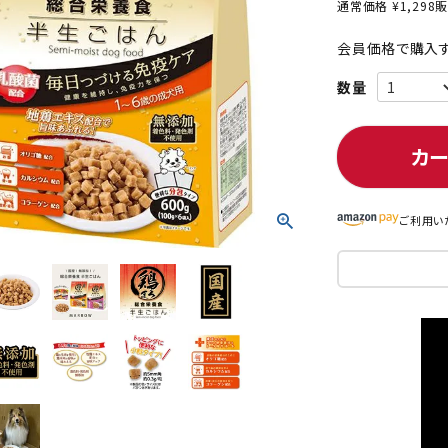
通常価格
¥
1,298
販
会員価格で購入す
ト中にオススメ
まとめ買いでオトク！！
カ
ご利用い