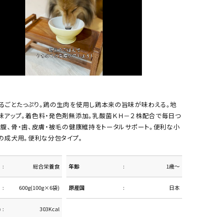
るごとたっぷり。鶏の生肉を使用し鶏本来の旨味が味わえる。地
味アップ。着色料・発色剤無添加。乳酸菌ＫＨ－２株配合で毎日つ
お腹、骨・歯、皮膚・被毛の健康維持をトータルサポート。便利な小
の成犬用。便利な分包タイプ。
総合栄養食
年齢
1歳～
600g(100g×6袋)
原産国
日本
)
303Kcal