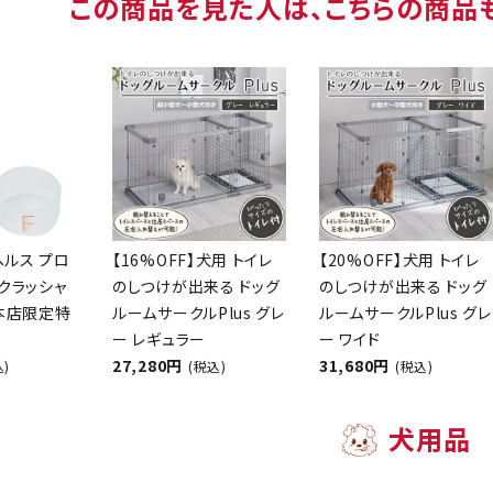
この商品を見た人は、こちらの商品
ヘルス プロ
【16%OFF】犬用 トイレ
【20%OFF】犬用 トイレ
クラッシャ
のしつけが出来る ドッグ
のしつけが出来る ドッグ
【本店限定特
ルームサークルPlus グレ
ルームサークルPlus グレ
ー レギュラー
ー ワイド
27,280円
31,680円
込)
(税込)
(税込)
犬用品