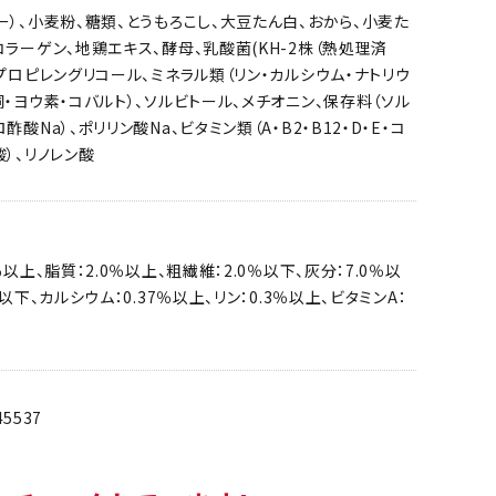
ー）、小麦粉、糖類、とうもろこし、大豆たん白、おから、小麦た
コラーゲン、地鶏エキス、酵母、乳酸菌(KH-2株（熱処理済
、プロピレングリコール、ミネラル類（リン・カルシウム・ナトリウ
銅・ヨウ素・コバルト）、ソルビトール、メチオニン、保存料（ソル
酢酸Na）、ポリリン酸Na、ビタミン類（A・B2・B12・D・E・コ
酸）、リノレン酸
％以上、脂質：2.0％以上、粗繊維：2.0％以下、灰分：7.0％以
％以下、カルシウム：0.37％以上、リン：0.3％以上、ビタミンA：
45537