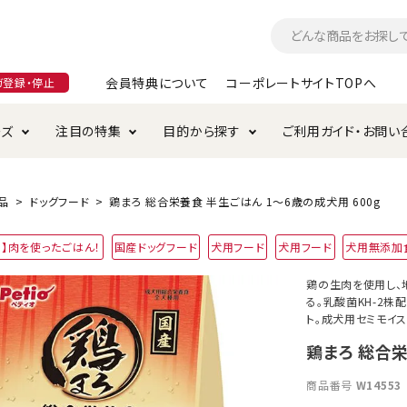
会員特典について
コーポレートサイトTOPへ
ガ登録・停止
ーズ
注目の特集
目的から探す
ご利用ガイド・お問い
つ
入れ・ケア用品
そのまま
加特集
特典について
お手入れ・ケア用品
トイレタリー・消臭剤
極上
けりぐるみ特集
ご注文方法について
品
ドッグフード
鶏まろ 総合栄養食 半生ごはん 1～6歳の成犬用 600g
用のグレインフリー
用】肉を使ったごはん！
国産ドッグフード
犬用フード
犬用フード
犬用無添加
ド・ハウス・マット
クル・ケージ・タワー
ラインショップ利用規約
サークル・ケージ
キャリーバッグ
鶏の生肉を使用し、
る。乳酸菌KH-2株
・給水器
用品
防虫用品
服・ウェア
て遊ぶ
投げて遊ぶ
ト。成犬用セミモイス
鶏まろ 総合栄
け用品
替え・交換パーツ
商品番号
W14553
・元気草
夜のお散歩