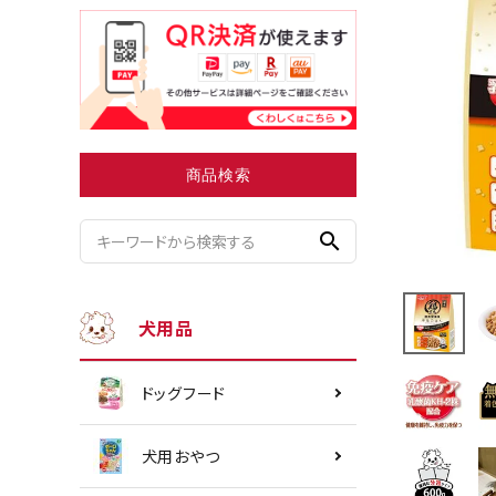
小型犬にオススメ
ダイエッ
商品検索
search
犬用品
ドッグフード
犬用おやつ