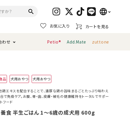
language
search
お気に入り
カートを見る
日本語
合わせ
Petio®
Add.Mate
zuttone
English
简体中文
トイレタリー・消臭剤
猫砂
ペティオ公式アプリ
お支払い方法・配送について
食品
犬用おやつ
犬用おやつ
キャリーバッグ
おもちゃ
地鶏エキスを配合することで、濃厚な鶏の旨味まるごとたっぷり味わえ
配合で免疫ケア。お腹、骨・歯、皮膚・被毛の健康維持をトータルでサポー
服・ウェア
首輪・ハーネス
トフード
デンタルおもちゃ
養食 半生ごはん 1～6歳の成犬用 600g