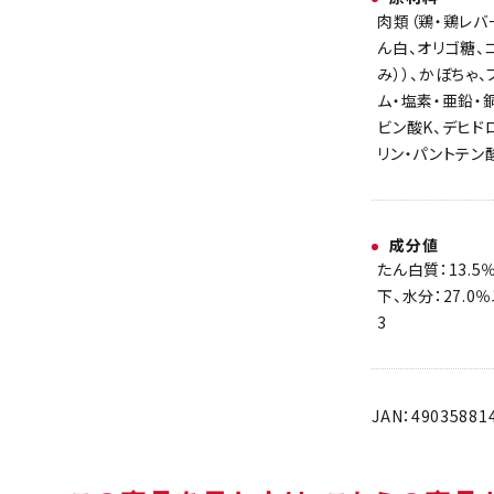
肉類（鶏・鶏レバ
ん白、オリゴ糖、
み））、かぼちゃ
ム・塩素・亜鉛・
ビン酸K、デヒドロ
リン・パントテン
成分値
たん白質：13.5
下、水分：27.0
3
JAN：49035881