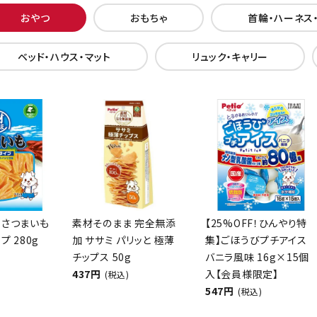
おやつ
おもちゃ
首輪・ハーネス
ベッド・ハウス・マット
リュック・キャリー
 さつまいも
素材そのまま 完全無添
【25%OFF！ひんやり特
プ 280g
加 ササミ パリッと 極薄
集】ごほうびプチアイス
チップス 50g
バニラ風味 16g×15個
437円
入【会員様限定】
(税込)
547円
(税込)