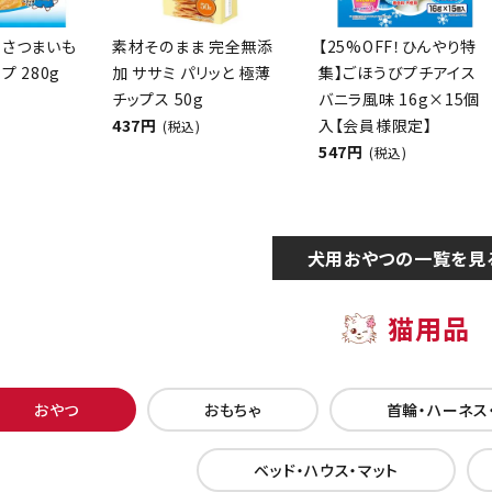
 さつまいも
素材そのまま 完全無添
【25%OFF！ひんやり特
プ 280g
加 ササミ パリッと 極薄
集】ごほうびプチアイス
チップス 50g
バニラ風味 16g×15個
437円
入【会員様限定】
(税込)
547円
(税込)
犬用おやつの一覧を見
猫用品
おやつ
おもちゃ
首輪・ハーネス
ベッド・ハウス・マット