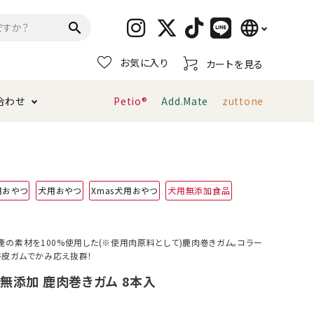
language
search
お気に入り
カートを見る
日本語
合わせ
Petio®
Add.Mate
zuttone
English
简体中文
トイレタリー・消臭剤
猫砂
ペティオ公式アプリ
お支払い方法・配送について
用おやつ
犬用おやつ
Xmas犬用おやつ
犬用無添加食品
キャリーバッグ
おもちゃ
服・ウェア
首輪・ハーネス
鹿の素材を100%使用した(※使用肉原料として)鹿肉巻きガム。コラー
デンタルおもちゃ
皮ガムでかみ応え抜群！
 無添加 鹿肉巻きガム 8本入