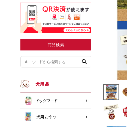
小型犬にオススメ
ダイエッ
商品検索
search
犬用品
ドッグフード
犬用おやつ