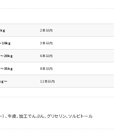
kg
2本以内
10kg
3本以内
～20kg
6本以内
～35kg
8本以内
kg～
11本以内
ー）、牛皮、加工でんぷん、グリセリン、ソルビトール