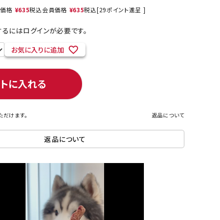
売価格
¥
635
税込
会員価格
¥
635
税込
[
29
ポイント進呈 ]
るにはログインが必要です。
ネコポス対象商品一覧
お気に入りに追加
ートに入れる
ただけます。
返品について
返品について