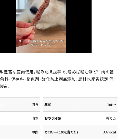
ラル豊富な鹿肉使用。噛み応え抜群で、噛めば噛むほど牛肉の旨
着色料・保存料・発色剤・酸化防止剤無添加。農林水産省認定 偶
製造。
間食
年齢
1歳～
8本
おやつ分類
巻ガム
中国
カロリー(100g当たり)
337Kcal