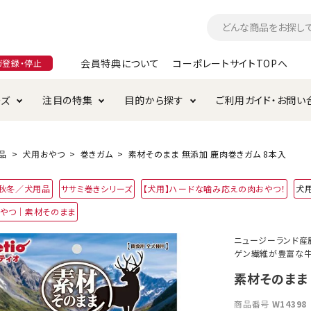
会員特典について
コーポレートサイトTOPへ
ガ登録・停止
ーズ
注目の特集
目的から探す
ご利用ガイド・お問い
つ
入れ・ケア用品
そのまま
加特集
特典について
お手入れ・ケア用品
トイレタリー・消臭剤
極上
けりぐるみ特集
ご注文方法について
品
犬用おやつ
巻きガム
素材そのまま 無添加 鹿肉巻きガム 8本入
用のグレインフリー
4年秋冬／犬用品
ササミ巻きシリーズ
【犬用】ハードな噛み応えの肉おやつ！
犬
ド・ハウス・マット
クル・ケージ・タワー
ラインショップ利用規約
サークル・ケージ
キャリーバッグ
おやつ｜素材そのまま
・給水器
用品
防虫用品
服・ウェア
ニュージーランド産
て遊ぶ
投げて遊ぶ
ゲン繊維が豊富な牛
け用品
替え・交換パーツ
素材そのまま
商品番号
W14398
・元気草
夜のお散歩