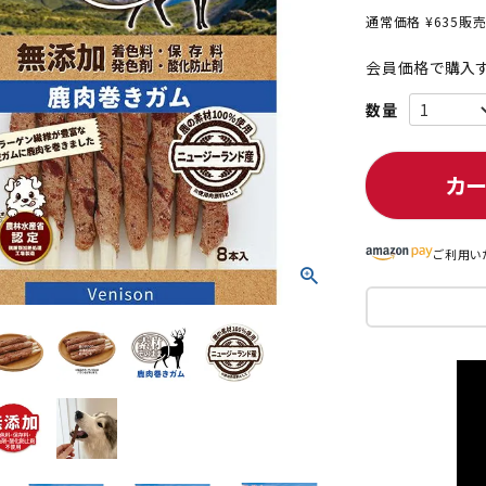
通常価格
¥
635
販
会員価格で購入す
ト中にオススメ
まとめ買いでオトク！！
カ
ご利用い