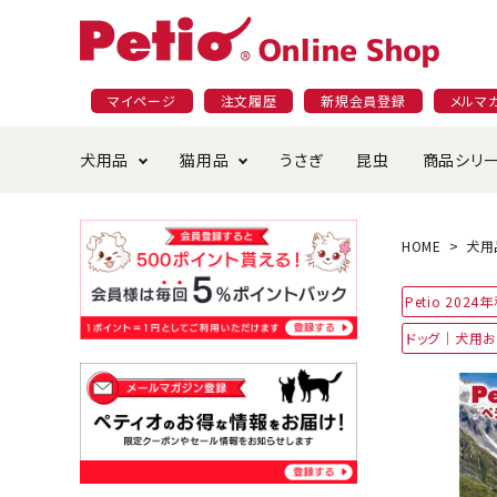
マイページ
注文履歴
新規会員登録
メルマ
犬用品
猫用品
うさぎ
昆虫
商品シリ
ドッグフード
ごはん・おやつ
プラクト
夜のお散歩特集
ショッピングガイド
おや
お手
素材
無添
会員
HOME
犬用
国産フード&おやつ特集
穀物不使
Petio 202
ペットシーツ
ベッド・ハウス・マット
返品・交換について
ベッ
サー
オン
ドッグ｜犬用
おもちゃ
食器・給水器
食器
防虫
じゃらして遊ぶ
引っ張っ
首輪・ハーネス・リード
替え・交換パーツ
しつ
アパレル
またたび