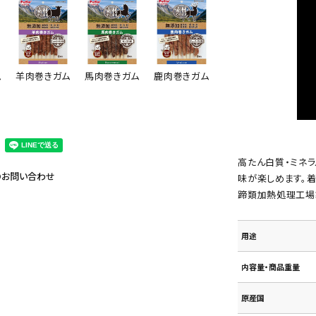
鹿肉巻きガム
ム
羊肉巻きガム
馬肉巻きガム
高たん白質・ミネ
のお問い合わせ
味が楽しめます。
蹄類加熱処理工場
用途
内容量・商品重量
原産国