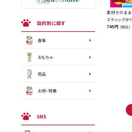
素材そのまま
スティックタイ
目的別に探す
745円
(税込)
食事
おもちゃ
用品
お得・特集
SNS