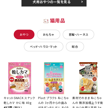
犬用おやつの一覧を見る
猫用品
おやつ
おもちゃ
首輪・ハーネス
ベッド・ハウス・マット
総合
キャットSNACK スナック
Plact プラクト ねこちゃ
素材そのまま ねこちゃ
乾しカマ かに味 40g
んの 3ヶ月からの歯み
んの 無添加極上うす焼
437円
(税込)
がきデンタルガム まぐろ
き かつお節と貝柱 3g