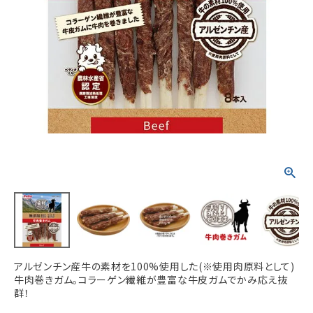
ACCOUNT MENU
ようこそ ゲスト 様
meeting_room
person
ログイン
新規会員登録
アルゼンチン産牛の素材を100%使用した(※使用肉原料として)
牛肉巻きガム。コラーゲン繊維が豊富な牛皮ガムでかみ応え抜
群！