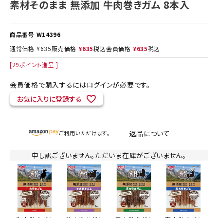
素材そのまま 無添加 牛肉巻きガム 8本入
商品番号
W14396
通常価格
¥
635
販売価格
¥
635
税込
会員価格
¥
635
税込
[
29
ポイント進呈 ]
会員価格で購入するにはログインが必要です。
お気に入りに登録する
返品について
ご利用いただけます。
申し訳ございません。ただいま在庫がございません。