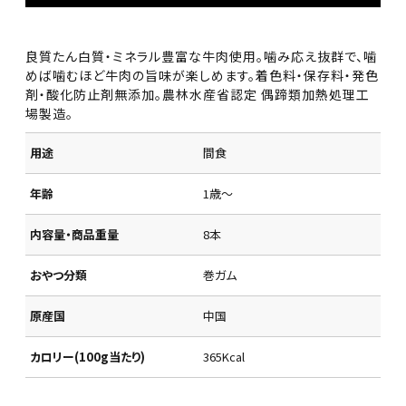
良質たん白質・ミネラル豊富な牛肉使用。噛み応え抜群で、噛
めば噛むほど牛肉の旨味が楽しめます。着色料・保存料・発色
剤・酸化防止剤無添加。農林水産省認定 偶蹄類加熱処理工
場製造。
用途
間食
年齢
1歳～
内容量・商品重量
8本
おやつ分類
巻ガム
原産国
中国
カロリー(100g当たり)
365Kcal