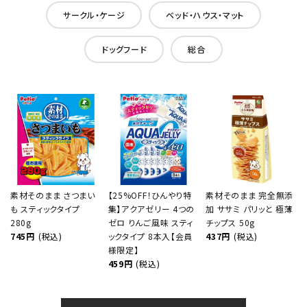
サークル・ケージ
ベッド・ハウス・マット
ドッグフード
総合
素材そのまま さつまい
【25%OFF！ひんやり特
素材そのまま 完全無添
も スティックタイプ
集】アクアゼリー 4つの
加 ササミ パリッと 極薄
280g
ゼロ りんご風味 スティ
チップス 50g
745円
(税込)
ックタイプ 8本入【会員
437円
(税込)
様限定】
459円
(税込)