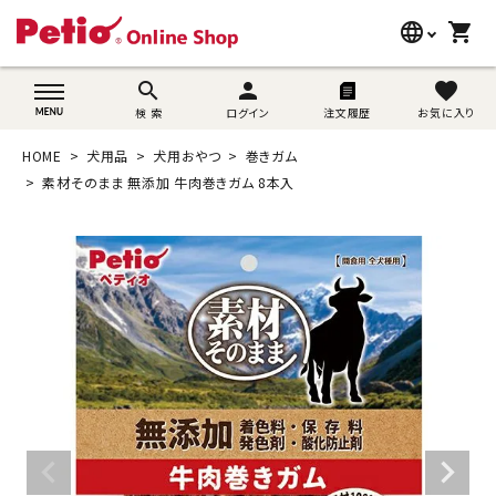
language
shopping_cart
search
wovn-lang-name
search
person
favorite
検 索
ログイン
注文履歴
お気に入り
犬用品
HOME
犬用品
犬用おやつ
巻きガム
猫用品
素材そのまま 無添加 牛肉巻きガム 8本入
うさぎ用品
ブランド別に探す
目的別に探す
SNS
ご利用案内