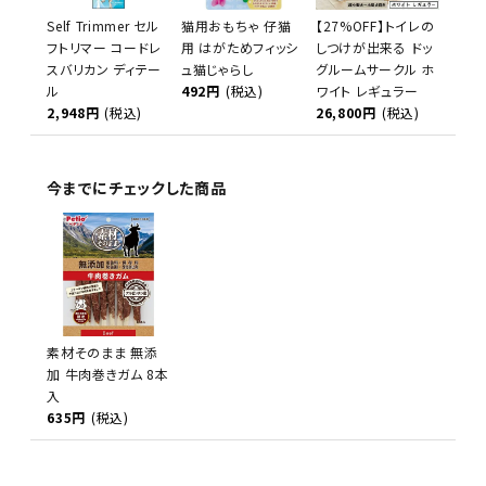
Self Trimmer セル
猫用おもちゃ 仔猫
【27%OFF】トイレの
フトリマー コードレ
用 はがためフィッシ
しつけが出来る ドッ
スバリカン ディテー
ュ猫じゃらし
グルームサークル ホ
ル
492円
(税込)
ワイト レギュラー
2,948円
(税込)
26,800円
(税込)
今までにチェックした商品
素材そのまま 無添
加 牛肉巻きガム 8本
入
635円
(税込)