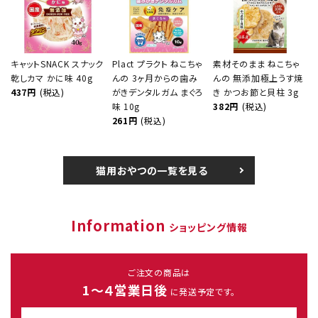
キャットSNACK スナック
Plact プラクト ねこちゃ
素材そのまま ねこちゃ
乾しカマ かに味 40g
んの 3ヶ月からの歯み
んの 無添加極上うす焼
437円
(税込)
がきデンタルガム まぐろ
き かつお節と貝柱 3g
味 10g
382円
(税込)
261円
(税込)
猫用おやつの一覧を見る
Information
ショッピング情報
ご注文の商品は
1～４営業日後
に発送予定です。