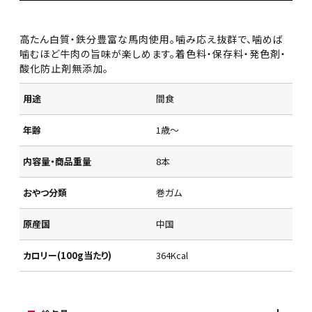
高たん白質・鉄分豊富な馬肉使用。噛み応え抜群で、噛めば
噛むほど牛肉の旨味が楽しめます。着色料・保存料・発色剤・
酸化防止剤無添加。
用途
間食
年齢
1歳～
内容量・商品重量
8本
おやつ分類
巻ガム
原産国
中国
カロリー(100g当たり)
364Kcal