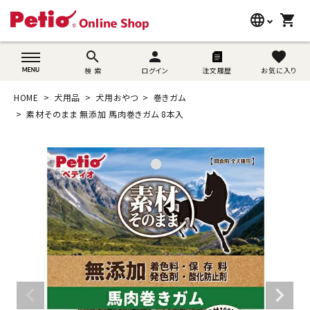
language
shopping_cart
search
wovn-lang-name
search
person
favorite
検 索
ログイン
注文履歴
お気に入り
犬用品
HOME
犬用品
犬用おやつ
巻きガム
猫用品
素材そのまま 無添加 馬肉巻きガム 8本入
うさぎ用品
ブランド別に探す
目的別に探す
SNS
ご利用案内