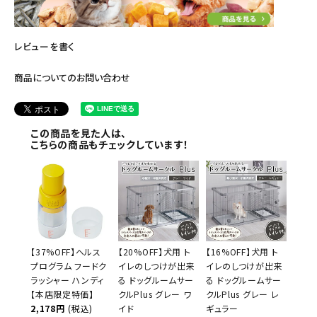
レビューを書く
商品についてのお問い合わせ
この商品を見た人は、
こちらの商品もチェックしています！
【37%OFF】ヘルス
【20%OFF】犬用 ト
【16%OFF】犬用 ト
プログラム フードク
イレのしつけが出来
イレのしつけが出来
ラッシャー ハンディ
る ドッグルームサー
る ドッグルームサー
【本店限定特価】
クルPlus グレー ワ
クルPlus グレー レ
2,178円
(税込)
イド
ギュラー