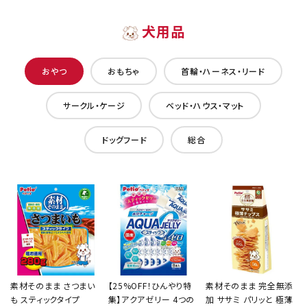
犬用品
おやつ
おもちゃ
首輪・ハーネス・リード
サークル・ケージ
ベッド・ハウス・マット
ドッグフード
総合
素材そのまま さつまい
【25%OFF！ひんやり特
素材そのまま 完全無添
も スティックタイプ
集】アクアゼリー 4つの
加 ササミ パリッと 極薄