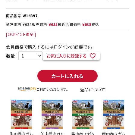
商品番号
W14397
通常価格
¥
635
販売価格
¥
635
税込
会員価格
¥
635
税込
[
29
ポイント進呈 ]
会員価格で購入するにはログインが必要です。
お気に入りに登録する
カートに入れる
返品について
ご利用いただけます。
牛肉巻きガム
羊肉巻きガム
馬肉巻きガム
鹿肉巻きガム