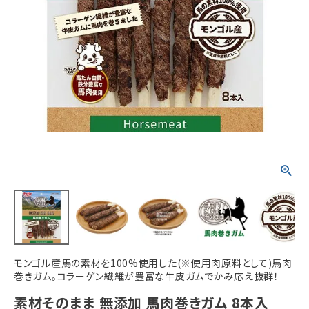
ACCOUNT MENU
ようこそ ゲスト 様
meeting_room
person
ログイン
新規会員登録
モンゴル産馬の素材を100%使用した(※使用肉原料として)馬肉
巻きガム。コラーゲン繊維が豊富な牛皮ガムでかみ応え抜群！
素材そのまま 無添加 馬肉巻きガム 8本入