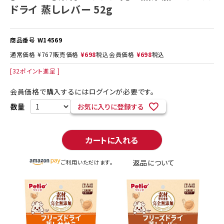
ドライ 蒸しレバー 52g
商品番号
W14569
通常価格
¥
767
販売価格
¥
698
税込
会員価格
¥
698
税込
[
32
ポイント進呈 ]
会員価格で購入するにはログインが必要です。
お気に入りに登録する
カートに入れる
返品について
ご利用いただけます。