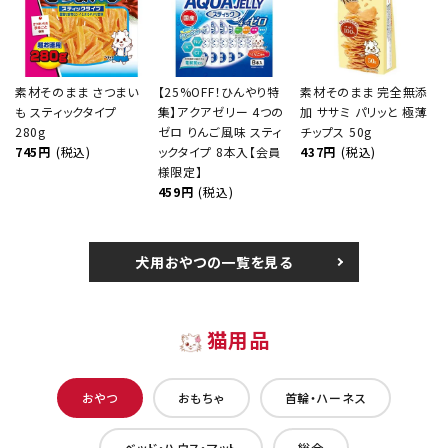
素材そのまま さつまい
【25%OFF！ひんやり特
素材そのまま 完全無添
も スティックタイプ
集】アクアゼリー 4つの
加 ササミ パリッと 極薄
280g
ゼロ りんご風味 スティ
チップス 50g
745円
(税込)
ックタイプ 8本入【会員
437円
(税込)
様限定】
459円
(税込)
犬用おやつの一覧を見る
猫用品
おやつ
おもちゃ
首輪・ハーネス
ベッド・ハウス・マット
総合