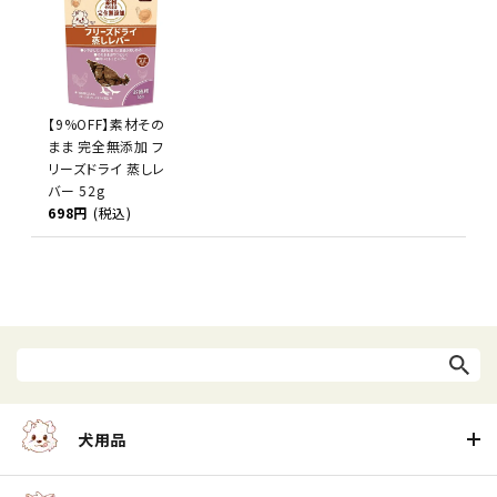
【9%OFF】素材その
まま 完全無添加 フ
リーズドライ 蒸しレ
バー 52g
698円
(税込)
犬用品