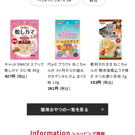
キャットSNACK スナック
Plact プラクト ねこちゃ
素材そのまま ねこちゃ
乾しカマ かに味 40g
んの 3ヶ月からの歯み
んの 無添加極上うす焼
437円
(税込)
がきデンタルガム まぐろ
き かつお節と貝柱 3g
味 10g
382円
(税込)
261円
(税込)
猫用おやつの一覧を見る
Information
ショッピング情報