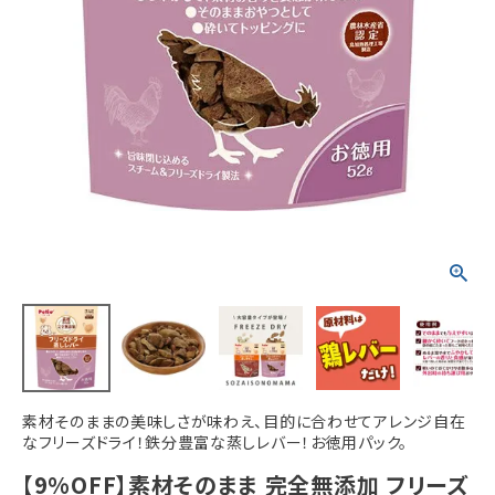
ACCOUNT MENU
ようこそ ゲスト 様
meeting_room
person
ログイン
新規会員登録
素材そのままの美味しさが味わえ、目的に合わせてアレンジ自在
なフリーズドライ！鉄分豊富な蒸しレバー！お徳用パック。
【9%OFF】素材そのまま 完全無添加 フリーズ