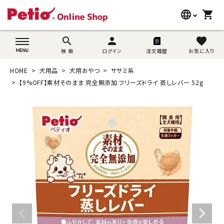
language
shopping_cart
search
wovn-lang-name
search
person
favorite
検 索
ログイン
注文履歴
お気に入り
犬用品
HOME
犬用品
犬用おやつ
ササミ系
猫用品
【9%OFF】素材そのまま 完全無添加 フリーズドライ 蒸しレバー 52g
うさぎ用品
ブランド別に探す
目的別に探す
SNS
ご利用案内