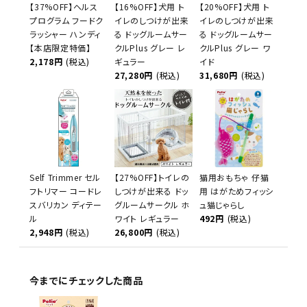
【37%OFF】ヘルス
【16%OFF】犬用 ト
【20%OFF】犬用 ト
プログラム フードク
イレのしつけが出来
イレのしつけが出来
ラッシャー ハンディ
る ドッグルームサー
る ドッグルームサー
【本店限定特価】
クルPlus グレー レ
クルPlus グレー ワ
2,178円
(税込)
ギュラー
イド
27,280円
(税込)
31,680円
(税込)
Self Trimmer セル
【27%OFF】トイレの
猫用おもちゃ 仔猫
フトリマー コードレ
しつけが出来る ドッ
用 はがためフィッシ
スバリカン ディテー
グルームサークル ホ
ュ猫じゃらし
ル
ワイト レギュラー
492円
(税込)
2,948円
(税込)
26,800円
(税込)
今までにチェックした商品