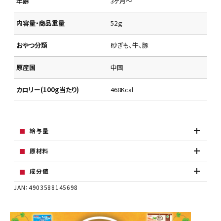
年齢
3ヶ月～
内容量・商品重量
52ｇ
おやつ分類
砂ぎも、牛、豚
原産国
中国
カロリー(100g当たり)
468Kcal
給与量
原材料
成分値
JAN：4903588145698