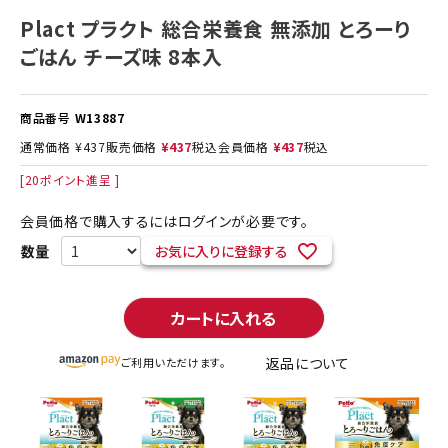
Plact プラクト 総合栄養食 無添加 とろーり
ごはん チーズ味 8本入
商品番号
W13887
通常価格
¥
437
販売価格
¥
437
税込
会員価格
¥
437
税込
[
20
ポイント進呈 ]
会員価格で購入するにはログインが必要です。
お気に入りに登録する
カートに入れる
返品について
ご利用いただけます。