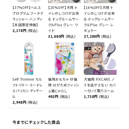
【37%OFF】ヘルス
【20%OFF】犬用 ト
【16%OFF】犬用 ト
プログラム フードク
イレのしつけが出来
イレのしつけが出来
ラッシャー ハンディ
る ドッグルームサー
る ドッグルームサー
【本店限定特価】
クルPlus グレー ワ
クルPlus グレー レ
2,178円
(税込)
イド
ギュラー
31,680円
(税込)
27,280円
(税込)
Self Trimmer セル
猫用おもちゃ 仔猫
犬猫用 FIXCARE ノ
フトリマー コードレ
用 はがためフィッシ
ミを逃がさない カバ
スバリカン ディテー
ュ猫じゃらし
ー付ノミ取りコーム
ル
492円
(税込)
1,738円
(税込)
2,948円
(税込)
今までにチェックした商品