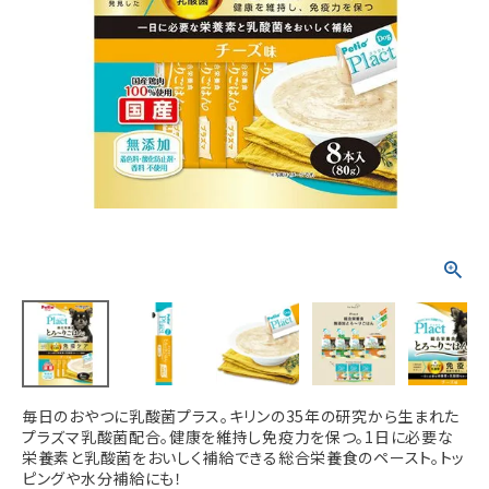
ACCOUNT MENU
ようこそ ゲスト 様
meeting_room
person
ログイン
新規会員登録
毎日のおやつに乳酸菌プラス。キリンの35年の研究から生まれた
プラズマ乳酸菌配合。健康を維持し免疫力を保つ。1日に必要な
栄養素と乳酸菌をおいしく補給できる総合栄養食のペースト。トッ
ピングや水分補給にも！