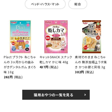
ベッド・ハウス・マット
総合
Plact プラクト ねこちゃ
キャットSNACK スナック
素材そのまま ねこちゃ
んの 3ヶ月からの歯み
乾しカマ かに味 40g
んの 無添加極上うす焼
がきデンタルガム まぐろ
437円
(税込)
き かつお節と貝柱 3g
味 10g
382円
(税込)
261円
(税込)
猫用おやつの一覧を見る