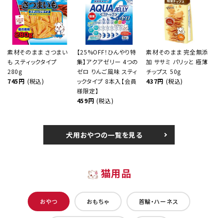
素材そのまま さつまい
【25%OFF！ひんやり特
素材そのまま 完全無添
も スティックタイプ
集】アクアゼリー 4つの
加 ササミ パリッと 極薄
280g
ゼロ りんご風味 スティ
チップス 50g
745円
(税込)
ックタイプ 8本入【会員
437円
(税込)
様限定】
459円
(税込)
犬用おやつの一覧を見る
猫用品
おやつ
おもちゃ
首輪・ハーネス