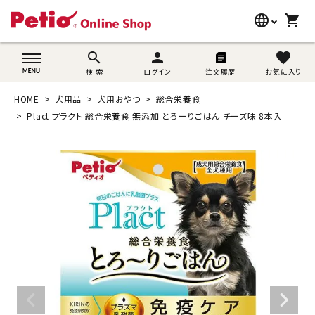
language
shopping_cart
search
wovn-lang-name
search
person
favorite
検 索
ログイン
注文履歴
お気に入り
犬用品
HOME
犬用品
犬用おやつ
総合栄養食
猫用品
Plact プラクト 総合栄養食 無添加 とろーりごはん チーズ味 8本入
うさぎ用品
ブランド別に探す
目的別に探す
SNS
ご利用案内