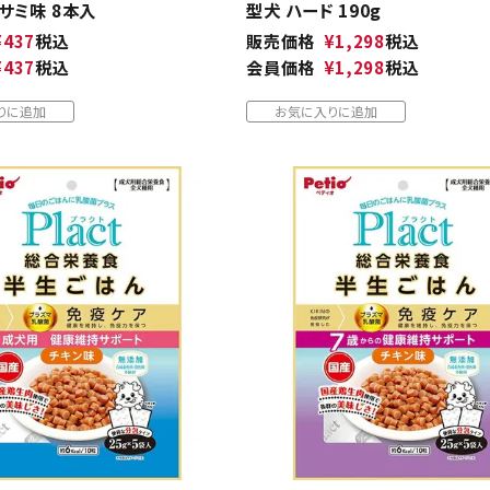
サミ味 8本入
型犬 ハード 190g
¥
437
税込
販売価格
¥
1,298
税込
¥
437
税込
会員価格
¥
1,298
税込
りに追加
お気に入りに追加