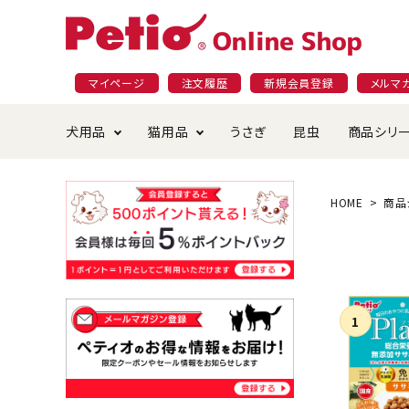
マイページ
注文履歴
新規会員登録
メルマ
犬用品
猫用品
うさぎ
昆虫
商品シリ
ドッグフード
ごはん・おやつ
プラクト
夜のお散歩特集
ショッピングガイド
おや
お手
素材
無添
会員
HOME
商品
国産フード&おやつ特集
穀物不使
ペットシーツ
ベッド・ハウス・マット
返品・交換について
ベッ
サー
オン
おもちゃ
食器・給水器
食器
防虫
じゃらして遊ぶ
引っ張っ
首輪・ハーネス・リード
替え・交換パーツ
しつ
アパレル
またたび