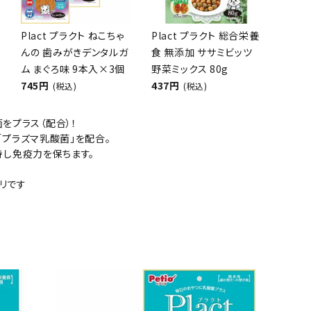
Plact プラクト ねこちゃ
Plact プラクト 総合栄養
んの 歯みがきデンタルガ
食 無添加 ササミビッツ
ネコポス対象商品一覧
ム まぐろ味 9本入×3個
野菜ミックス 80g
745円
437円
(税込)
(税込)
をプラス（配合）！
「プラズマ乳酸菌」を配合。
持し免疫力を保ちます。
リです