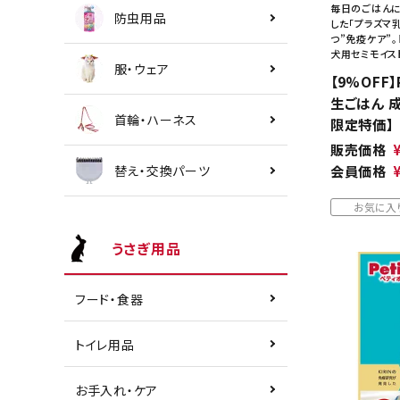
毎日のごはんに
防虫用品
した「プラズマ
つ”免疫ケア”
犬用セミモイス
服・ウェア
【9%OFF
生ごはん 成
首輪・ハーネス
限定特価】
販売価格
替え・交換パーツ
会員価格
お気に入
うさぎ用品
フード・食器
トイレ用品
お手入れ・ケア