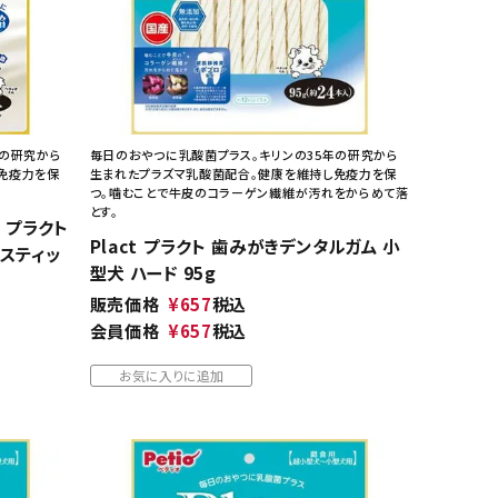
年の研究から
毎日のおやつに乳酸菌プラス。キリンの35年の研究から
免疫力を保
生まれたプラズマ乳酸菌配合。健康を維持し免疫力を保
つ。噛むことで牛皮のコラーゲン繊維が汚れをからめて落
とす。
t プラクト
Plact プラクト 歯みがきデンタルガム 小
スティッ
型犬 ハード 95g
販売価格
¥
657
税込
会員価格
¥
657
税込
お気に入りに追加