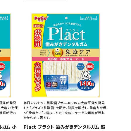
疫研究が発見
毎日のおやつに乳酸菌プラス。KIRINの免疫研究が発見
、免疫力を保
した「プラズマ乳酸菌」を配合。健康を維持し、免疫力を保
ン繊維が汚れ
つ”免疫ケア”。噛むことで牛皮のコラーゲン繊維が汚れ
をからめて落とす。
ルガム 小
Plact プラクト 歯みがきデンタルガム 超