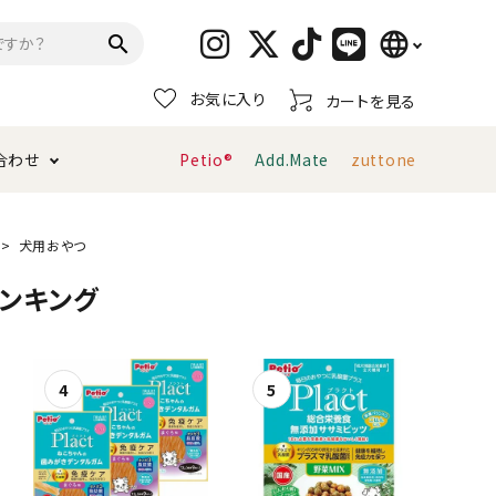
language
search
お気に入り
カートを見る
日本語
合わせ
Petio®
Add.Mate
zuttone
English
简体中文
トイレタリー・消臭剤
猫砂
ペティオ公式アプリ
お支払い方法・配送について
犬用おやつ
ランキング
キャリーバッグ
おもちゃ
服・ウェア
首輪・ハーネス
デンタルおもちゃ