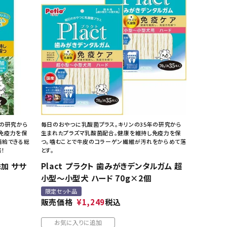
年の研究から
毎日のおやつに乳酸菌プラス。キリンの35年の研究から
免疫力を保
生まれたプラズマ乳酸菌配合。健康を維持し免疫力を保
補給できる総
つ。噛むことで牛皮のコラーゲン繊維が汚れをからめて落
！
とす。
添加 ササ
Plact プラクト 歯みがきデンタルガム 超
小型～小型犬 ハード 70g×2個
限定セット品
販売価格
¥
1,249
税込
お気に入りに追加