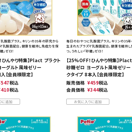
乳酸菌プラス。キリンの35年の研究から
毎日のおやつに乳酸菌プラス。キリンの35
マ乳酸菌配合。健康を維持し免疫力を保
生まれたプラズマ乳酸菌配合。健康を維持し
糖」ゼロ！
つ。うれしい「砂糖」ゼロ！
F！ひんやり特集】Plact プラクト
【25%OFF！ひんやり特集】Plac
ヨーグルト風味ゼリー
砂糖ゼロ ヨーグルト風味ゼリー 
個入【会員様限定】
クタイプ 8本入【会員様限定】
¥
547
税込
販売価格
¥
459
税込
¥
410
税込
会員価格
¥
344
税込
りに追加
お気に入りに追加