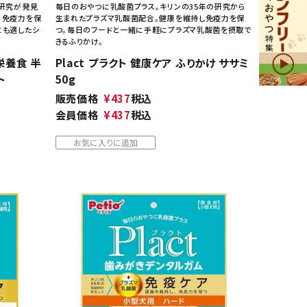
疫研究が発見
毎日のおやつに乳酸菌プラス。キリンの35年の研究から
、免疫力を保
生まれたプラズマ乳酸菌配合。健康を維持し免疫力を保
にも適したシ
つ。毎日のフードと一緒に手軽にプラズマ乳酸菌を摂取で
きるふりかけ。
合栄養食 半
Plact プラクト 健康ケア ふりかけ ササミ
ト
50g
販売価格
¥
437
税込
会員価格
¥
437
税込
お気に入りに追加