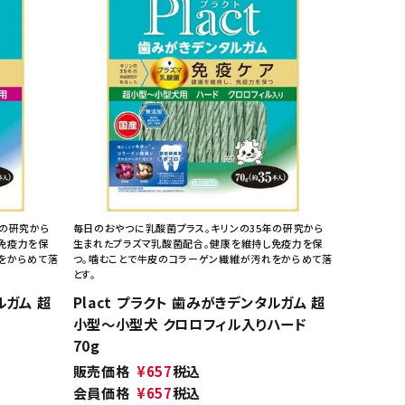
年の研究から
毎日のおやつに乳酸菌プラス。キリンの35年の研究から
免疫力を保
生まれたプラズマ乳酸菌配合。健康を維持し免疫力を保
をからめて落
つ。噛むことで牛皮のコラーゲン繊維が汚れをからめて落
とす。
ルガム 超
Plact プラクト 歯みがきデンタルガム 超
小型～小型犬 クロロフィル入りハード
70g
販売価格
¥
657
税込
会員価格
¥
657
税込