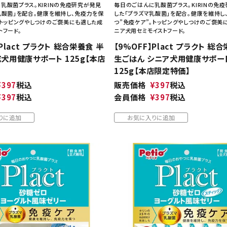
乳酸菌プラス。KIRINの免疫研究が発見
毎日のごはんに乳酸菌プラス。KIRINの免
乳酸菌」を配合。健康を維持し、免疫力を保
した「プラズマ乳酸菌」を配合。健康を維持し
。トッピングやしつけのご褒美にも適した成
つ”免疫ケア”。トッピングやしつけのご褒美
トフード。
ニア犬用セミモイストフード。
】Plact プラクト 総合栄養食 半
【9%OFF】Plact プラクト 総
犬用健康サポート 125g【本店
生ごはん シニア犬用健康サポー
125g【本店限定特価】
¥
397
税込
販売価格
¥
397
税込
¥
397
税込
会員価格
¥
397
税込
りに追加
お気に入りに追加