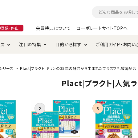
会員特典について
コーポレートサイトTOPへ
ガ登録・停止
ーズ
注目の特集
目的から探す
ご利用ガイド・お問い
つ
入れ・ケア用品
そのまま
加特集
特典について
お手入れ・ケア用品
トイレタリー・消臭剤
極上
けりぐるみ特集
ご注文方法について
シリーズ
Plact|プラクト キリンの35年の研究から生まれたプラズマ乳酸菌配合
用のグレインフリー
Plact|プラクト|人気
ド・ハウス・マット
クル・ケージ・タワー
ラインショップ利用規約
サークル・ケージ
キャリーバッグ
・給水器
用品
防虫用品
服・ウェア
て遊ぶ
投げて遊ぶ
け用品
替え・交換パーツ
・元気草
夜のお散歩