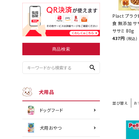
Plact プラ
食 無添加 サ
小型犬にオススメ
ダイエッ
ササミ 80g
437円
(税込)
商品検索
search
犬用品
並び替え
お
ドッグフード
犬用おやつ