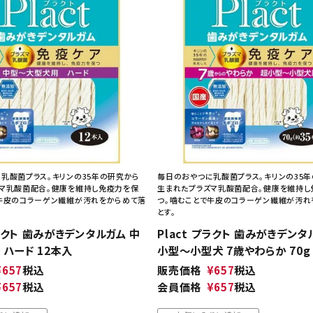
乳酸菌プラス。キリンの35年の研究から
毎日のおやつに乳酸菌プラス。キリンの35
マ乳酸菌配合。健康を維持し免疫力を保
生まれたプラズマ乳酸菌配合。健康を維持し
牛皮のコラーゲン繊維が汚れをからめて落
つ。噛むことで牛皮のコラーゲン繊維が汚れ
とす。
プラクト 歯みがきデンタルガム 中
Plact プラクト 歯みがきデンタ
ハード 12本入
小型～小型犬 7歳やわらか 70g
¥
657
税込
販売価格
¥
657
税込
¥
657
税込
会員価格
¥
657
税込