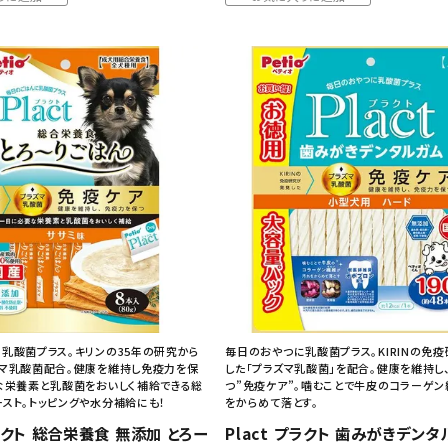
乳酸菌プラス。キリンの35年の研究から
毎日のおやつに乳酸菌プラス。KIRINの免
マ乳酸菌配合。健康を維持し免疫力を保
した「プラズマ乳酸菌」を配合。健康を維持し
な栄養素と乳酸菌をおいしく補給できる総
つ”免疫ケア”。噛むことで牛皮のコラーゲ
スト。トッピングや水分補給にも！
をからめて落とす。
プラクト 総合栄養食 無添加 とろー
Plact プラクト 歯みがきデンタ