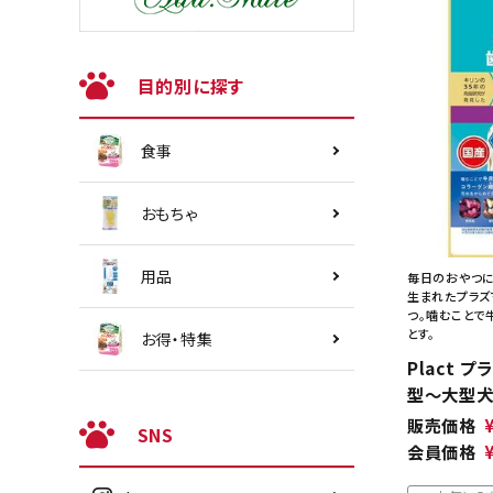
目的別に探す
食事
おもちゃ
用品
毎日のおやつに
生まれたプラズ
つ。噛むことで
とす。
お得・特集
Plact 
型～大型犬 
販売価格
SNS
会員価格