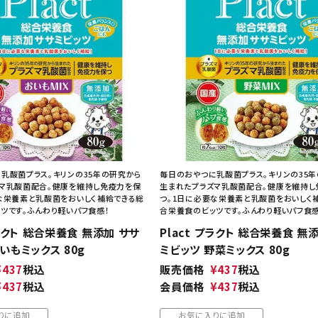
乳酸菌プラス。キリンの35年の研究から
毎日のおやつに乳酸菌プラス。キリンの35
マ乳酸菌配合。健康を維持し免疫力を保
生まれたプラズマ乳酸菌配合。健康を維持し
な栄養素と乳酸菌をおいしく補給できる総
つ。1日に必要な栄養素と乳酸菌をおいしく
ツです。ふんわり軽いパフ食感！
合栄養食のビッツです。ふんわり軽いパフ食感
プラクト 総合栄養食 無添加 ササ
Plact プラクト 総合栄養食 無
いもミックス 80g
ミビッツ 野菜ミックス 80g
¥
437
税込
販売価格
¥
437
税込
¥
437
税込
会員価格
¥
437
税込
りに追加
お気に入りに追加