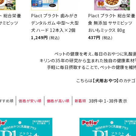
クト 総合栄養
Plact プラクト 歯みがき
Plact プラクト 総合栄養
サミビッツ
デンタルガム 中型～大型
食 無添加 ササミビッツ
ト中にオススメ
まとめ買いでオトク！！
犬 ハード 12本入×2個
おいもミックス 80g
1,249円
437円
(税込)
(税込)
ペットの健康を考え、毎日のおやつに乳酸菌
キリンの35年の研究から生まれた独自の健康素材
手軽に毎日摂取することで、ペットの健康を維
こちらは
【犬用おやつ】
のカテゴ
38
件中
1
-
38
件表示
すすめ順
価格が安い順
価格が高い順
新着順