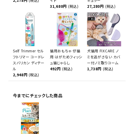
2,178円
(税込)
イド
ギュラー
31,680円
(税込)
27,280円
(税込)
Self Trimmer セル
猫用おもちゃ 仔猫
犬猫用 FIXCARE ノ
フトリマー コードレ
用 はがためフィッシ
ミを逃がさない カバ
スバリカン ディテー
ュ猫じゃらし
ー付ノミ取りコーム
ル
492円
(税込)
1,738円
(税込)
2,948円
(税込)
今までにチェックした商品