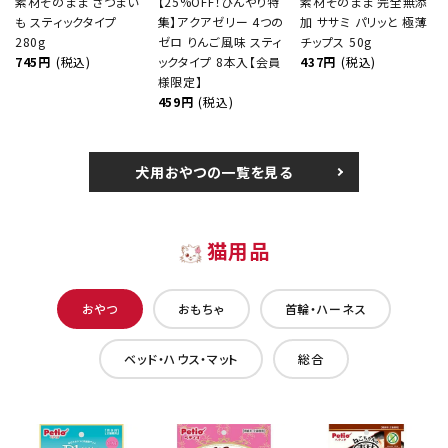
素材そのまま さつまい
【25%OFF！ひんやり特
素材そのまま 完全無添
も スティックタイプ
集】アクアゼリー 4つの
加 ササミ パリッと 極薄
280g
ゼロ りんご風味 スティ
チップス 50g
745円
(税込)
ックタイプ 8本入【会員
437円
(税込)
様限定】
459円
(税込)
犬用おやつの一覧を見る
猫用品
おやつ
おもちゃ
首輪・ハーネス
ベッド・ハウス・マット
総合