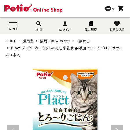
language
shopping_cart
search
wovn-lang-name
search
person
favorite
検 索
ログイン
注文履歴
お気に入り
犬用品
HOME
猫用品
猫用ごはん・おやつ
1歳から
猫用品
Plact プラクト ねこちゃんの総合栄養食 無添加 とろーりごはん ササミ
味 4本入
うさぎ用品
ブランド別に探す
目的別に探す
SNS
ご利用案内