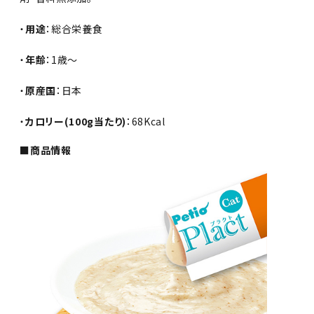
・
用途
：総合栄養食
・
年齢
：1歳～
・
原産国
：日本
・
カロリー(100g当たり)
：68Kcal
■商品情報