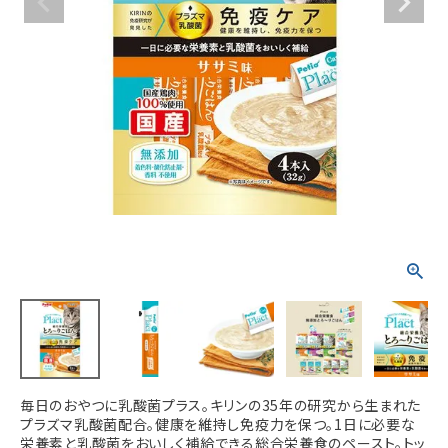
ACCOUNT MENU
ようこそ ゲスト 様
meeting_room
person
ログイン
新規会員登録
毎日のおやつに乳酸菌プラス。キリンの35年の研究から生まれた
プラズマ乳酸菌配合。健康を維持し免疫力を保つ。1日に必要な
栄養素と乳酸菌をおいしく補給できる総合栄養食のペースト。トッ