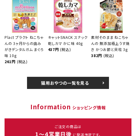
Plact プラクト ねこちゃ
キャットSNACK スナック
素材そのまま ねこちゃ
んの 3ヶ月からの歯み
乾しカマ かに味 40g
んの 無添加極上うす焼
がきデンタルガム まぐろ
437円
(税込)
き かつお節と貝柱 3g
味 10g
382円
(税込)
261円
(税込)
猫用おやつの一覧を見る
Information
ショッピング情報
ご注文の商品は
1～４営業日後
に発送予定です。