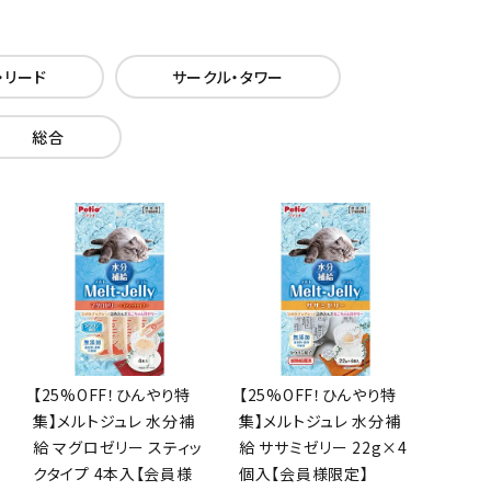
・リード
サークル・タワー
総合
【25%OFF！ひんやり特
【25%OFF！ひんやり特
集】メルトジュレ 水分補
集】メルトジュレ 水分補
給 マグロゼリー スティッ
給 ササミゼリー 22g×4
クタイプ 4本入【会員様
個入【会員様限定】