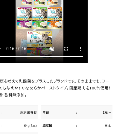
の健康を考えて乳酸菌をプラスしたブランドです。そのままでも、フー
ても与えやすいなめらかペーストタイプ。国産鶏肉を100％使用！
剤・香料無添加。
総合栄養食
年齢
1歳～
64g(8本)
原産国
日本