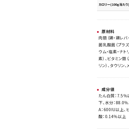
カロリー(100g当たり
原材料
肉類（鶏・鶏レバ
菌乳酸菌（プラズ
ウム・塩素・ナト
素）、ビタミン類（
リン）、タウリン
成分値
たん白質：7.5％
下、水分：88.0
A：600IU以上
酸：0.14％以上