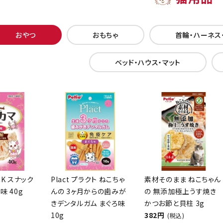
おやつ
おもちゃ
首輪・ハーネス
ベッド・ハウス・マット
CK スナック
Plact プラクト ねこちゃ
素材そのまま ねこちゃん
味 40g
んの 3ヶ月からの歯みが
の 無添加極上うす焼き
きデンタルガム まぐろ味
かつお節と貝柱 3g
10g
382円
(税込)