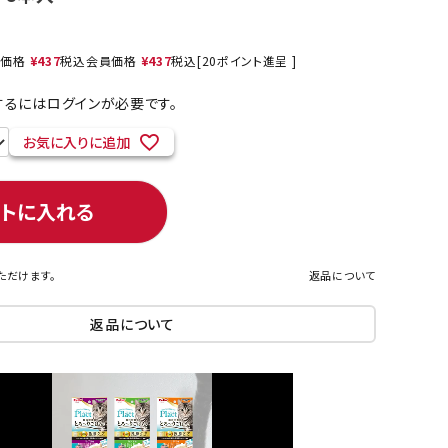
売価格
¥
437
税込
会員価格
¥
437
税込
[
20
ポイント進呈 ]
ネコポス対象商品一覧
るにはログインが必要です。
お気に入りに追加
ートに入れる
ただけます。
返品について
返品について