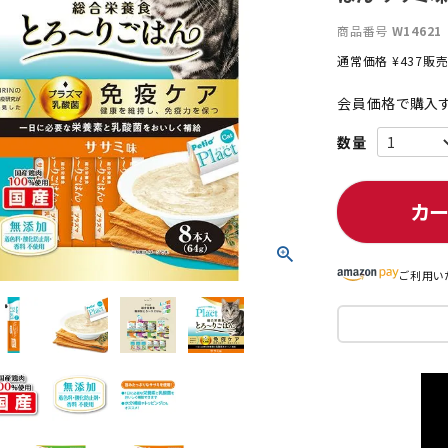
商品番号
W14621
通常価格
¥
437
販
ト中にオススメ
まとめ買いでオトク！！
会員価格で購入す
カ
ご利用い