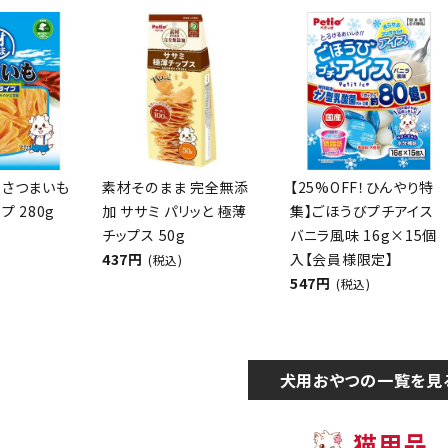
 さつまいも
素材そのまま 完全無添
【25%OFF！ひんやり特
プ 280g
加 ササミ パリッと 極薄
集】ごほうびプチアイス
チップス 50g
バニラ風味 16g×15個
437円
入【会員様限定】
(税込)
547円
(税込)
犬用おやつの一覧を見
猫用品