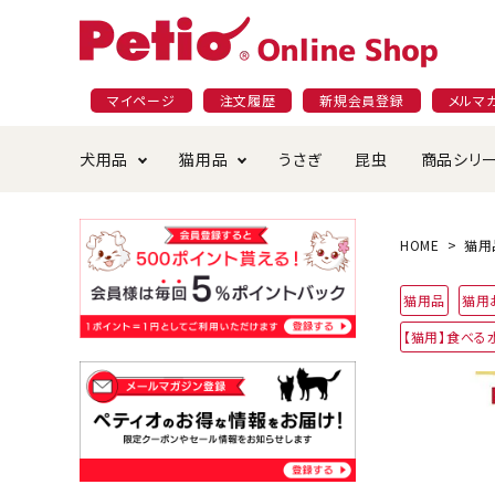
マイページ
注文履歴
新規会員登録
メルマ
犬用品
猫用品
うさぎ
昆虫
商品シリ
ドッグフード
ごはん・おやつ
プラクト
夜のお散歩特集
ショッピングガイド
おや
お手
素材
無添
会員
HOME
猫用
国産フード&おやつ特集
穀物不使
猫用品
猫用
ペットシーツ
ベッド・ハウス・マット
返品・交換について
ベッ
サー
オン
【猫用】食べる
おもちゃ
食器・給水器
食器
防虫
じゃらして遊ぶ
引っ張っ
首輪・ハーネス・リード
替え・交換パーツ
しつ
アパレル
またたび