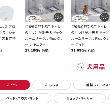
ヘルス プロ
【16%OFF】犬用 トイレ
【20%OFF】犬用 トイレ
クラッシャ
のしつけが出来る ドッグ
のしつけが出来る ドッグ
【本店限定特
ルームサークルPlus グレ
ルームサークルPlus グレ
ー レギュラー
ー ワイド
27,280円
31,680円
込)
(税込)
(税込)
犬用品
おやつ
おもちゃ
首輪・ハーネス
ベッド・ハウス・マット
リュック・キャリー