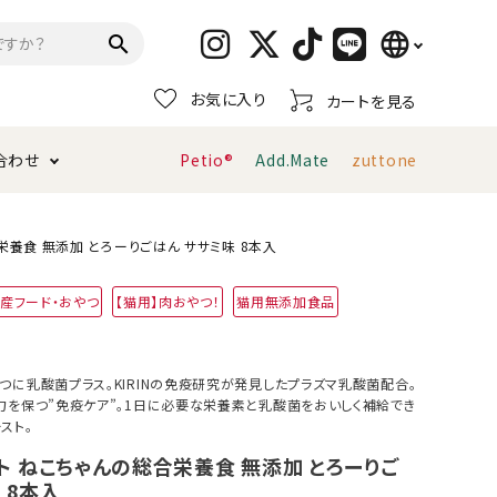
language
search
お気に入り
カートを見る
日本語
合わせ
Petio®
Add.Mate
zuttone
English
简体中文
トイレタリー・消臭剤
猫砂
ペティオ公式アプリ
お支払い方法・配送について
合栄養食 無添加 とろーりごはん ササミ味 8本入
産フード・おやつ
【猫用】肉おやつ！
猫用無添加食品
キャリーバッグ
おもちゃ
服・ウェア
首輪・ハーネス
つに乳酸菌プラス。KIRINの免疫研究が発見したプラズマ乳酸菌配合。
デンタルおもちゃ
力を保つ”免疫ケア”。1日に必要な栄養素と乳酸菌をおいしく補給でき
スト。
ラクト ねこちゃんの総合栄養食 無添加 とろーりご
 8本入