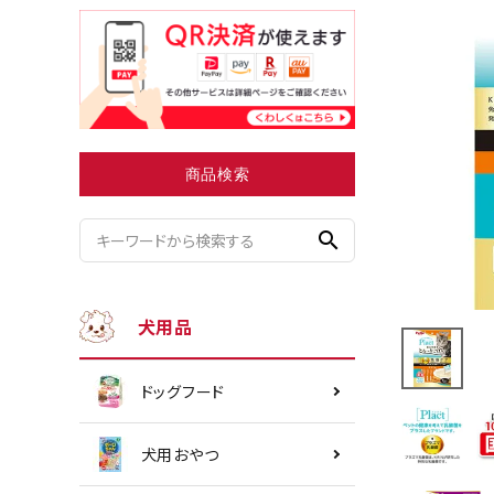
小型犬にオススメ
ダイエッ
商品検索
search
犬用品
ドッグフード
犬用おやつ