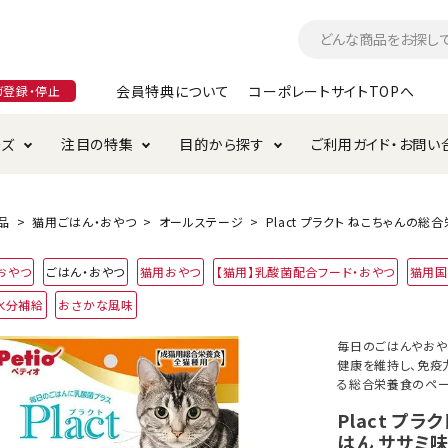
会員特典について
コーポレートサイトTOPへ
ガ登録・停止
ーズ
注目の特集
目的から探す
ご利用ガイド・お問い
つ
入れ・ケア用品
そのまま
加特集
特典について
お手入れ・ケア用品
トイレタリー・消臭剤
極上
けりぐるみ特集
ご注文方法について
品
猫用ごはん・おやつ
オールステージ
Plact プラクト ねこちゃんの総
用のグレインフリー
おやつ
ごはん・おやつ
猫用おやつ
【猫用】乳酸菌配合フード・おやつ
猫用国
ド・ハウス・マット
クル・ケージ・タワー
ラインショップ利用規約
サークル・ケージ
キャリーバッグ
水分補給
おさかな風味
・給水器
用品
防虫用品
服・ウェア
毎日のごはんやおや
て遊ぶ
投げて遊ぶ
健康を維持し、免疫
る総合栄養食のペー
け用品
替え・交換パーツ
Plact プ
はん ササミ味
・元気草
夜のお散歩