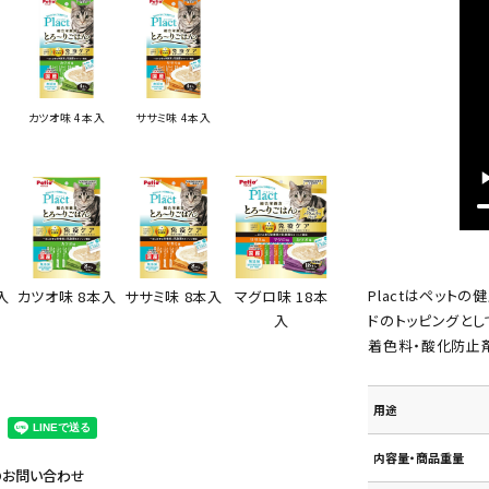
カツオ味 4本入
ササミ味 4本入
Plactはペット
マグロ味 18本
入
カツオ味 8本入
ササミ味 8本入
ドのトッピングとし
入
着色料・酸化防止
用途
内容量・商品重量
のお問い合わせ