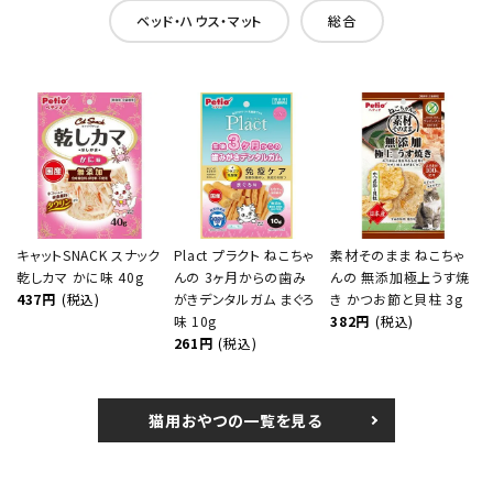
ベッド・ハウス・マット
総合
キャットSNACK スナック
Plact プラクト ねこちゃ
素材そのまま ねこちゃ
乾しカマ かに味 40g
んの 3ヶ月からの歯み
んの 無添加極上うす焼
437円
(税込)
がきデンタルガム まぐろ
き かつお節と貝柱 3g
味 10g
382円
(税込)
261円
(税込)
猫用おやつの一覧を見る