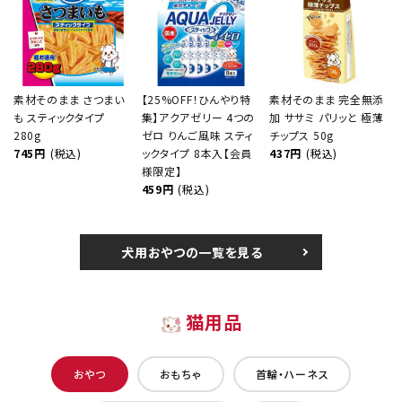
素材そのまま さつまい
【25%OFF！ひんやり特
素材そのまま 完全無添
も スティックタイプ
集】アクアゼリー 4つの
加 ササミ パリッと 極薄
280g
ゼロ りんご風味 スティ
チップス 50g
745円
(税込)
ックタイプ 8本入【会員
437円
(税込)
様限定】
459円
(税込)
犬用おやつの一覧を見る
猫用品
おやつ
おもちゃ
首輪・ハーネス