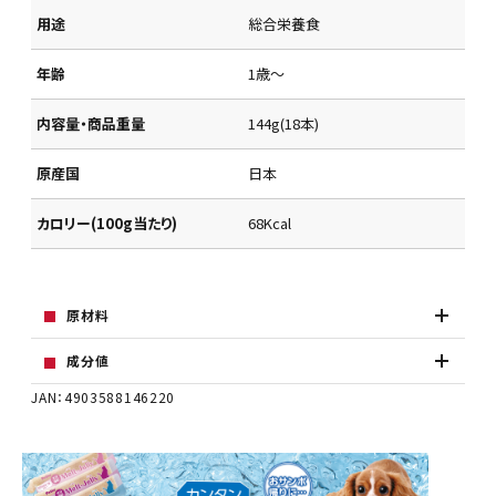
用途
総合栄養食
年齢
1歳～
内容量・商品重量
144g(18本)
原産国
日本
カロリー(100g当たり)
68Kcal
原材料
成分値
JAN：4903588146220