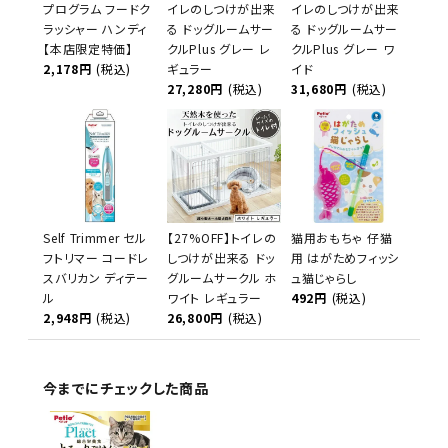
プログラム フードク
イレのしつけが出来
イレのしつけが出来
ラッシャー ハンディ
る ドッグルームサー
る ドッグルームサー
【本店限定特価】
クルPlus グレー レ
クルPlus グレー ワ
2,178円
(税込)
ギュラー
イド
27,280円
(税込)
31,680円
(税込)
Self Trimmer セル
【27%OFF】トイレの
猫用おもちゃ 仔猫
フトリマー コードレ
しつけが出来る ドッ
用 はがためフィッシ
スバリカン ディテー
グルームサークル ホ
ュ猫じゃらし
ル
ワイト レギュラー
492円
(税込)
2,948円
(税込)
26,800円
(税込)
今までにチェックした商品