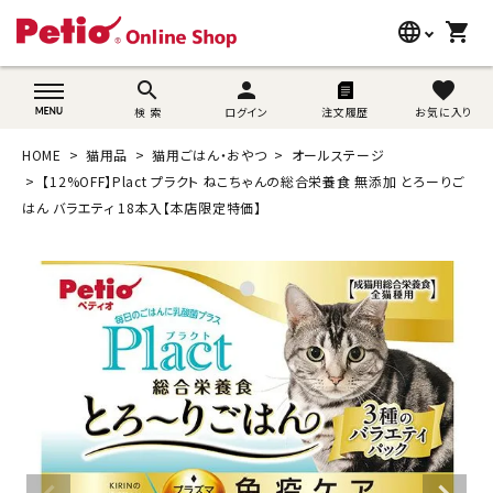
language
shopping_cart
search
wovn-lang-name
search
person
favorite
検 索
ログイン
注文履歴
お気に入り
犬用品
HOME
猫用品
猫用ごはん・おやつ
オールステージ
猫用品
【12%OFF】Plact プラクト ねこちゃんの総合栄養食 無添加 とろーりご
はん バラエティ 18本入【本店限定特価】
うさぎ用品
ブランド別に探す
目的別に探す
SNS
ご利用案内