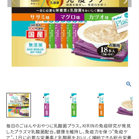
ACCOUNT MENU
ようこそ ゲスト 様
meeting_room
person
ログイン
新規会員登録
毎日のごはんやおやつに乳酸菌プラス。KIRINの免疫研究が発見
したプラズマ乳酸菌配合。健康を維持し、免疫力を保つ”免疫ケ
ア”。1日に必要な栄養素と乳酸菌をおいしく補給できる総合栄養