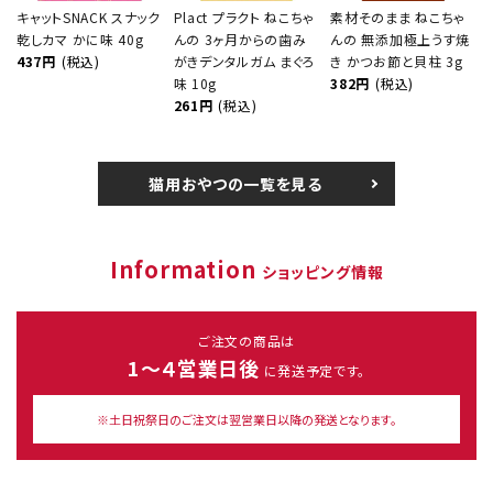
キャットSNACK スナック
Plact プラクト ねこちゃ
素材そのまま ねこちゃ
乾しカマ かに味 40g
んの 3ヶ月からの歯み
んの 無添加極上うす焼
437円
(税込)
がきデンタルガム まぐろ
き かつお節と貝柱 3g
味 10g
382円
(税込)
261円
(税込)
猫用おやつの一覧を見る
Information
ショッピング情報
ご注文の商品は
1～４営業日後
に発送予定です。
※土日祝祭日のご注文は翌営業日以降の発送となります。