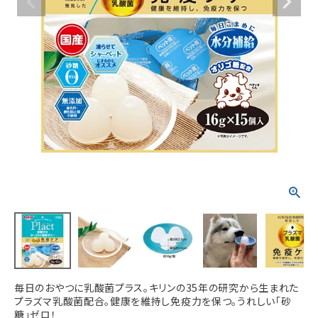
ACCOUNT MENU
ようこそ ゲスト 様
meeting_room
person
ログイン
新規会員登録
毎日のおやつに乳酸菌プラス。キリンの35年の研究から生まれた
プラズマ乳酸菌配合。健康を維持し免疫力を保つ。うれしい「砂
糖」ゼロ！