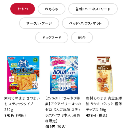
おやつ
おもちゃ
首輪・ハーネス・リード
サークル・ケージ
ベッド・ハウス・マット
ドッグフード
総合
素材そのまま さつまい
【25%OFF！ひんやり特
素材そのまま 完全無添
も スティックタイプ
集】アクアゼリー 4つの
加 ササミ パリッと 極薄
280g
ゼロ りんご風味 スティ
チップス 50g
745円
(税込)
ックタイプ 8本入【会員
437円
(税込)
様限定】
459円
(税込)