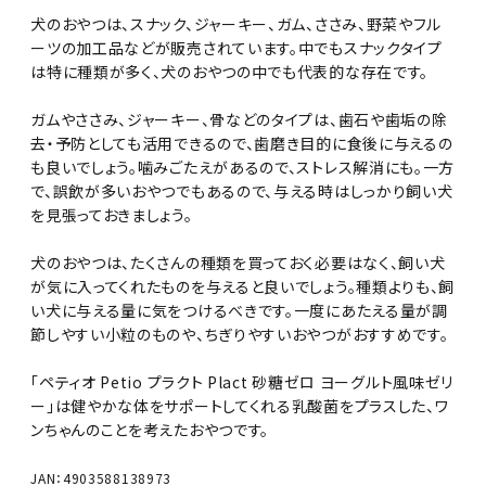
犬のおやつは、スナック、ジャーキー、ガム、ささみ、野菜やフル
ーツの加工品などが販売されています。中でもスナックタイプ
は特に種類が多く、犬のおやつの中でも代表的な存在です。
ガムやささみ、ジャーキー、骨などのタイプは、歯石や歯垢の除
去・予防としても活用できるので、歯磨き目的に食後に与えるの
も良いでしょう。噛みごたえがあるので、ストレス解消にも。一方
で、誤飲が多いおやつでもあるので、与える時はしっかり飼い犬
を見張っておきましょう。
犬のおやつは、たくさんの種類を買っておく必要はなく、飼い犬
が気に入ってくれたものを与えると良いでしょう。種類よりも、飼
い犬に与える量に気をつけるべきです。一度にあたえる量が調
節しやすい小粒のものや、ちぎりやすいおやつがおすすめです。
「ペティオ Petio プラクト Plact 砂糖ゼロ ヨーグルト風味ゼリ
ー」は健やかな体をサポートしてくれる乳酸菌をプラスした、ワ
ンちゃんのことを考えたおやつです。
JAN：4903588138973