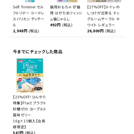
Self Trimmer セル
猫用おもちゃ 仔猫
【27%OFF】トイレの
フトリマー コードレ
用 はがためフィッシ
しつけが出来る ドッ
スバリカン ディテー
ュ猫じゃらし
グルームサークル ホ
ル
492円
(税込)
ワイト レギュラー
2,948円
(税込)
26,800円
(税込)
今までにチェックした商品
【25%OFF！ひんやり
特集】Plact プラクト
砂糖ゼロ ヨーグルト
風味ゼリー
16g×15個入【会員
様限定】
547円
(税込)