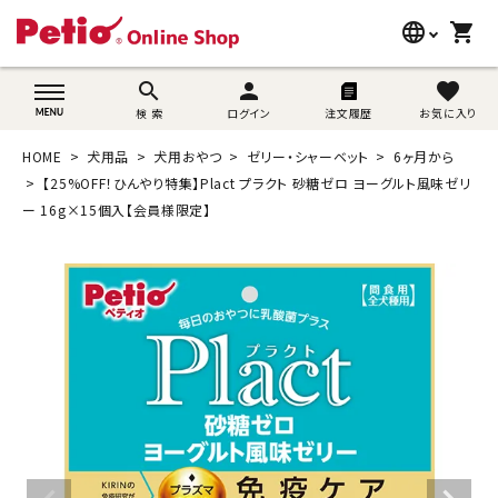
language
shopping_cart
search
wovn-lang-name
search
person
favorite
検 索
ログイン
注文履歴
お気に入り
犬用品
HOME
犬用品
犬用おやつ
ゼリー・シャーベット
6ヶ月から
猫用品
【25%OFF！ひんやり特集】Plact プラクト 砂糖ゼロ ヨーグルト風味ゼリ
ー 16g×15個入【会員様限定】
うさぎ用品
ブランド別に探す
目的別に探す
SNS
ご利用案内