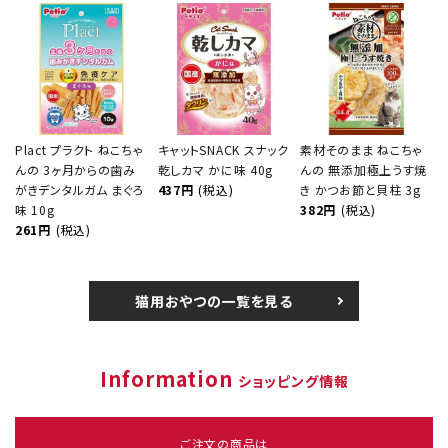
Plact プラクト ねこちゃ
キャットSNACK スナック
素材そのまま ねこちゃ
んの 3ヶ月からの歯み
乾しカマ かに味 40g
んの 無添加極上うす焼
がきデンタルガム まぐろ
437円
(税込)
き かつお節と貝柱 3g
味 10g
382円
(税込)
261円
(税込)
猫用おやつの一覧を見る
Information
ショッピング情報
ご注文の商品は