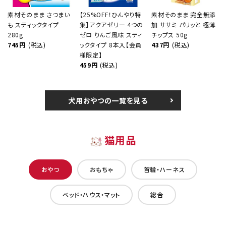
素材そのまま さつまい
【25%OFF！ひんやり特
素材そのまま 完全無添
も スティックタイプ
集】アクアゼリー 4つの
加 ササミ パリッと 極薄
280g
ゼロ りんご風味 スティ
チップス 50g
745円
(税込)
ックタイプ 8本入【会員
437円
(税込)
様限定】
459円
(税込)
犬用おやつの一覧を見る
猫用品
おやつ
おもちゃ
首輪・ハーネス
ベッド・ハウス・マット
総合