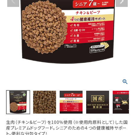
ACCOUNT MENU
ようこそ ゲスト 様
meeting_room
person
ログイン
新規会員登録
生肉（チキン＆ビーフ）を100％使用（※使用肉原料として）した国
産プレミアムドッグフード。シニアのための４つの健康維持サポー
ト。便利な分包タイプ！