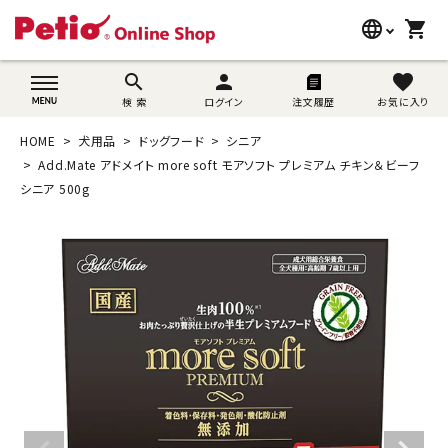
language
shopping_cart
search
wovn-lang-name
search
person
favorite
検 索
ログイン
注文履歴
お気に入り
犬用品
HOME
犬用品
ドッグフード
シニア
猫用品
Add.Mate アドメイト more soft モアソフト プレミアム チキン＆ビーフ
シニア 500g
うさぎ用品
ブランド別に探す
目的別に探す
SNS
ご利用案内