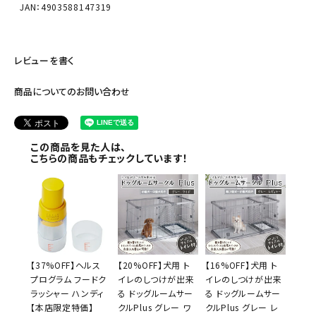
JAN：4903588147319
レビューを書く
商品についてのお問い合わせ
この商品を見た人は、
こちらの商品もチェックしています！
【37%OFF】ヘルス
【20%OFF】犬用 ト
【16%OFF】犬用 ト
プログラム フードク
イレのしつけが出来
イレのしつけが出来
ラッシャー ハンディ
る ドッグルームサー
る ドッグルームサー
【本店限定特価】
クルPlus グレー ワ
クルPlus グレー レ