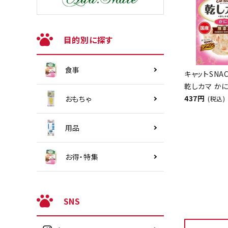
目的別に探す
食事
キャットSNA
乾しカマ かに
437円
おもちゃ
(税込)
用品
お得・特集
SNS