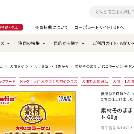
会員特典について
コーポレートサイトTOPへ
ガ登録・停止
ーズ
注目の特集
目的から探す
ご利用ガイド・お問い
つ
入れ・ケア用品
そのまま
加特集
特典について
お手入れ・ケア用品
トイレタリー・消臭剤
極上
けりぐるみ特集
ご注文方法について
品
犬用おやつ
ササミ系
1歳から
素材そのまま かむコラーゲン チキンア
用のグレインフリー
ッグフード
ドッグ｜犬用おやつ｜素材そのまま
犬用無添加食品
犬用
【犬
ド・ハウス・マット
クル・ケージ・タワー
ラインショップ利用規約
サークル・ケージ
キャリーバッグ
低脂肪で良質たん白
こちに仕上げました
・給水器
用品
防虫用品
服・ウェア
て遊ぶ
投げて遊ぶ
素材そのまま
ト 60g
け用品
替え・交換パーツ
商品番号
W14712
・元気草
夜のお散歩