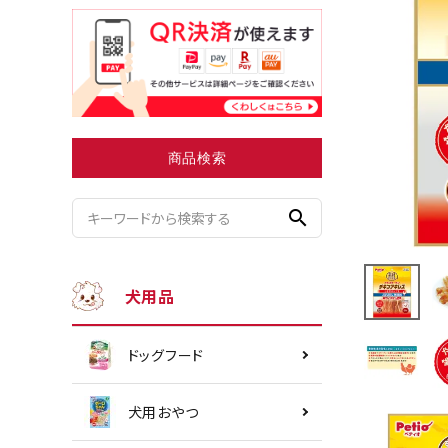
小型犬にオススメ
ダイエッ
商品検索
search
犬用品
ドッグフード
犬用おやつ