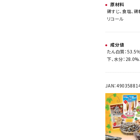
原材料
鶏すじ、食塩、鶏
リコール
成分値
たん白質：53.5
下、水分：28.0
JAN：49035881