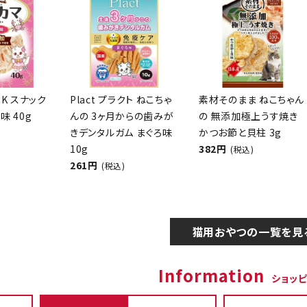
CK スナック
Plact プラクト ねこちゃ
素材そのまま ねこちゃん
味 40g
んの 3ヶ月からの歯みが
の 無添加極上うす焼き
きデンタルガム まぐろ味
かつお節と貝柱 3g
10g
382円
(税込)
261円
(税込)
猫用おやつの一覧を見
Information
ショッ