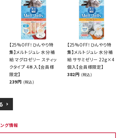
【25%OFF！ひんやり特
【25%OFF！ひんやり特
集】メルトジュレ 水分補
集】メルトジュレ 水分補
給 マグロゼリー スティッ
給 ササミゼリー 22g×4
クタイプ 4本入【会員様
個入【会員様限定】
限定】
382円
(税込)
239円
(税込)
る
ピング情報