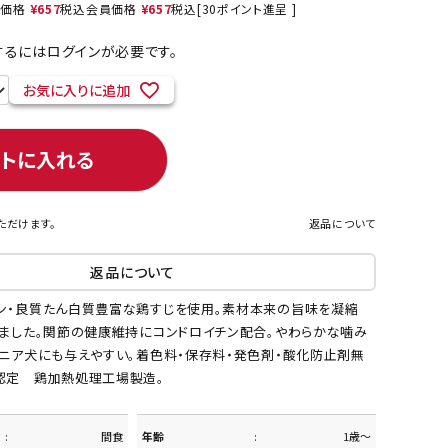
売価格
¥
657
税込
会員価格
¥
657
税込
[
30
ポイント進呈 ]
るにはログインが必要です。
お気に入りに追加
ネコポス対象商品一覧
ートに入れる
ただけます。
返品について
返品について
ン・良質たん白質豊富な鶏すじを使用。素材本来の旨味を凝縮
げました。関節の健康維持にコンドロイチン配合。やわらかな噛み
シニア犬にも与えやすい。着色料・保存料・発色剤・酸化防止剤無
認定 鶏加熱処理工場製造。
間食
年齢
1歳～