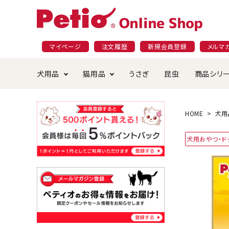
マイページ
注文履歴
新規会員登録
メルマ
犬用品
猫用品
うさぎ
昆虫
商品シリ
ドッグフード
ごはん・おやつ
プラクト
夜のお散歩特集
ショッピングガイド
おや
お手
素材
無添
会員
HOME
犬用
国産フード&おやつ特集
穀物不使
犬用おやつ・ド
ペットシーツ
ベッド・ハウス・マット
返品・交換について
ベッ
サー
オン
おもちゃ
食器・給水器
食器
防虫
じゃらして遊ぶ
引っ張っ
首輪・ハーネス・リード
替え・交換パーツ
しつ
アパレル
またたび