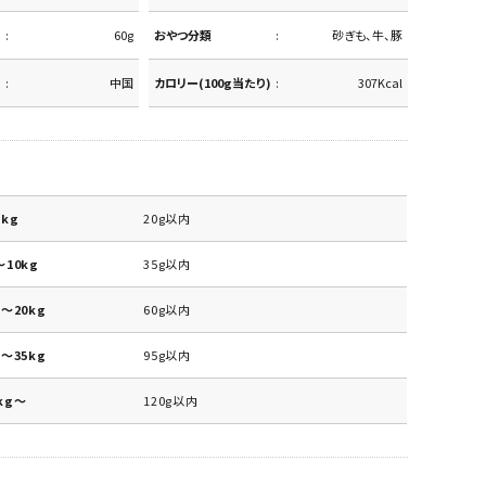
60g
おやつ分類
砂ぎも、牛、豚
中国
カロリー(100g当たり)
307Kcal
kg
20g以内
10kg
35g以内
～20kg
60g以内
～35kg
95g以内
kg～
120g以内