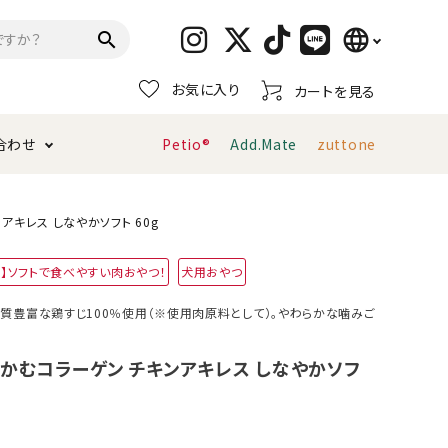
language
search
お気に入り
カートを見る
日本語
合わせ
Petio®
Add.Mate
zuttone
English
简体中文
トイレタリー・消臭剤
猫砂
ペティオ公式アプリ
お支払い方法・配送について
キレス しなやかソフト 60g
用】ソフトで食べやすい肉おやつ！
犬用おやつ
キャリーバッグ
おもちゃ
質豊富な鶏すじ100％使用（※使用肉原料として）。やわらかな噛みご
。
服・ウェア
首輪・ハーネス
デンタルおもちゃ
 かむコラーゲン チキンアキレス しなやかソフ