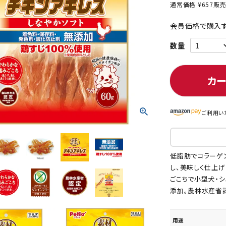
通常価格
¥
657
販
会員価格で購入す
ト中にオススメ
まとめ買いでオトク！！
カ
ご利用い
低脂肪でコラーゲ
し、美味しく仕上
ごこちで小型犬・
添加。農林水産省
用途