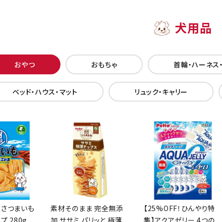
犬用品
おやつ
おもちゃ
首輪・ハーネス
ベッド・ハウス・マット
リュック・キャリー
 さつまいも
素材そのまま 完全無添
【25%OFF！ひんやり特
プ 280g
加 ササミ パリッと 極薄
集】アクアゼリー 4つの