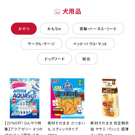
犬用品
おやつ
おもちゃ
首輪・ハーネス・リード
サークル・ケージ
ベッド・ハウス・マット
ドッグフード
総合
【25%OFF！ひんやり特
素材そのまま さつまい
素材そのまま 完全無添
集】アクアゼリー 4つの
も スティックタイプ
加 ササミ パリッと 極薄
ゼロ りんご風味 スティ
280g
チップス 50g