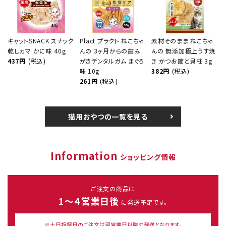
キャットSNACK スナック
Plact プラクト ねこちゃ
素材そのまま ねこちゃ
乾しカマ かに味 40g
んの 3ヶ月からの歯み
んの 無添加極上うす焼
437円
(税込)
がきデンタルガム まぐろ
き かつお節と貝柱 3g
味 10g
382円
(税込)
261円
(税込)
猫用おやつの一覧を見る
Information
ショッピング情報
ご注文の商品は
1～４営業日後
に発送予定です。
※土日祝祭日のご注文は翌営業日以降の発送となります。