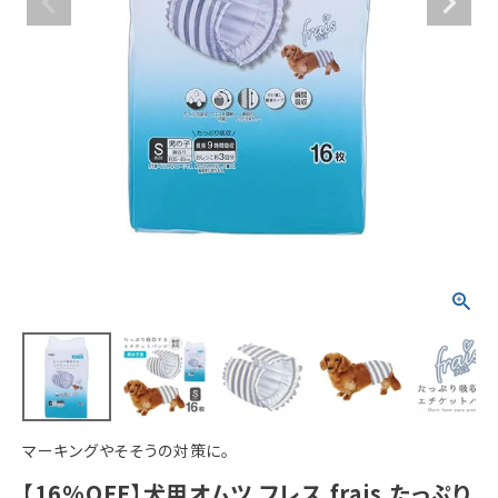
ACCOUNT MENU
ようこそ ゲスト 様
meeting_room
person
ログイン
新規会員登録
マーキングやそそうの対策に。
【16%OFF】犬用オムツ フレス frais たっぷり