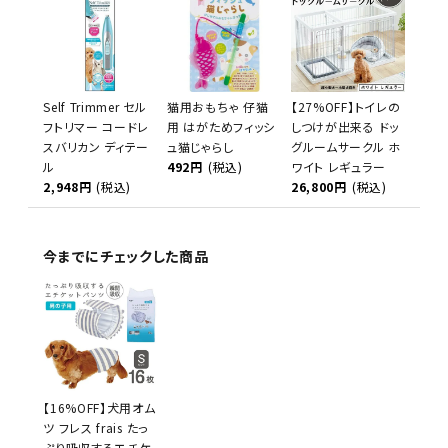
Self Trimmer セル
猫用おもちゃ 仔猫
【27%OFF】トイレの
フトリマー コードレ
用 はがためフィッシ
しつけが出来る ドッ
スバリカン ディテー
ュ猫じゃらし
グルームサークル ホ
ル
492円
(税込)
ワイト レギュラー
2,948円
(税込)
26,800円
(税込)
今までにチェックした商品
【16%OFF】犬用オム
ツ フレス frais たっ
ぷり吸収するエチケ