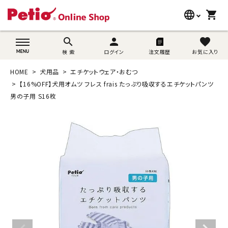
language
shopping_cart
search
wovn-lang-name
search
person
favorite
検 索
ログイン
注文履歴
お気に入り
犬用品
HOME
犬用品
エチケットウェア・おむつ
猫用品
【16%OFF】犬用オムツ フレス frais たっぷり吸収するエチケットパンツ
男の子用 S16枚
うさぎ用品
ブランド別に探す
目的別に探す
SNS
ご利用案内