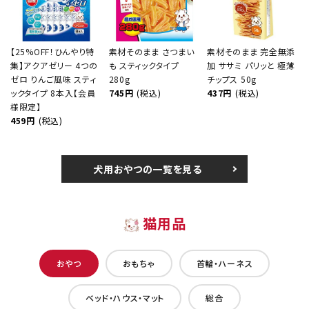
【25%OFF！ひんやり特
素材そのまま さつまい
素材そのまま 完全無添
集】アクアゼリー 4つの
も スティックタイプ
加 ササミ パリッと 極薄
ゼロ りんご風味 スティ
280g
チップス 50g
ックタイプ 8本入【会員
745円
(税込)
437円
(税込)
様限定】
459円
(税込)
犬用おやつの一覧を見る
猫用品
おやつ
おもちゃ
首輪・ハーネス
ベッド・ハウス・マット
総合