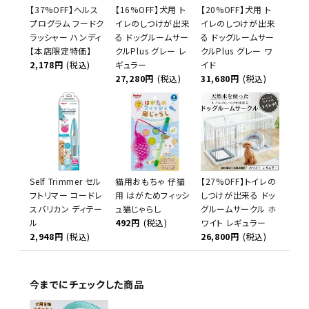
【37%OFF】ヘルス
【16%OFF】犬用 ト
【20%OFF】犬用 ト
プログラム フードク
イレのしつけが出来
イレのしつけが出来
ラッシャー ハンディ
る ドッグルームサー
る ドッグルームサー
【本店限定特価】
クルPlus グレー レ
クルPlus グレー ワ
2,178円
(税込)
ギュラー
イド
27,280円
(税込)
31,680円
(税込)
Self Trimmer セル
猫用おもちゃ 仔猫
【27%OFF】トイレの
フトリマー コードレ
用 はがためフィッシ
しつけが出来る ドッ
スバリカン ディテー
ュ猫じゃらし
グルームサークル ホ
ル
492円
(税込)
ワイト レギュラー
2,948円
(税込)
26,800円
(税込)
今までにチェックした商品