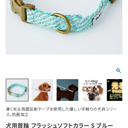
ACCOUNT MENU
ようこそ ゲスト 様
meeting_room
person
ログイン
新規会員登録
凄く光る両面反射テープを使用した優しい手触りの犬具シリー
ズ。抗菌加工
犬用首輪 フラッシュソフトカラー S ブルー