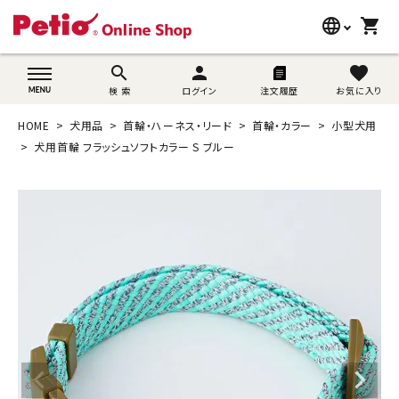
language
shopping_cart
search
wovn-lang-name
search
person
favorite
検 索
ログイン
注文履歴
お気に入り
犬用品
HOME
犬用品
首輪・ハーネス・リード
首輪・カラー
小型犬用
猫用品
犬用首輪 フラッシュソフトカラー S ブルー
うさぎ用品
ブランド別に探す
目的別に探す
SNS
ご利用案内