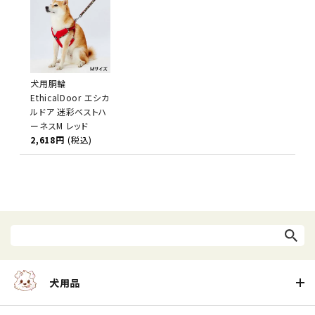
犬用胴輪
EthicalDoor エシカ
ルドア 迷彩ベストハ
ーネスM レッド
2,618円
(税込)
犬用品