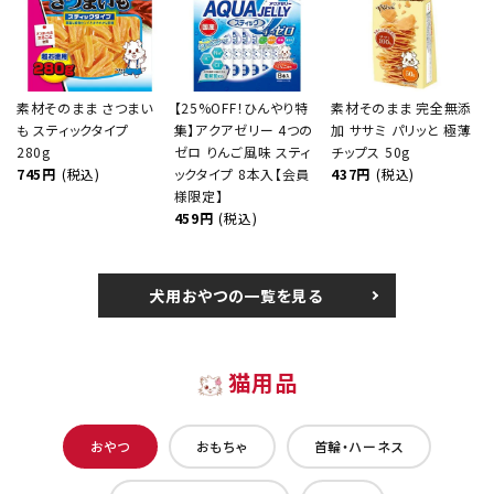
素材そのまま さつまい
【25%OFF！ひんやり特
素材そのまま 完全無添
も スティックタイプ
集】アクアゼリー 4つの
加 ササミ パリッと 極薄
280g
ゼロ りんご風味 スティ
チップス 50g
745円
(税込)
ックタイプ 8本入【会員
437円
(税込)
様限定】
459円
(税込)
犬用おやつの一覧を見る
猫用品
おやつ
おもちゃ
首輪・ハーネス