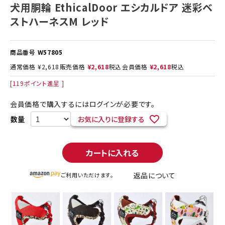
犬用胴輪 EthicalDoor エシカルドア 迷彩ベ
ストハーネスM レッド
商品番号
W57805
通常価格
¥
2,618
販売価格
¥
2,618
税込
会員価格
¥
2,618
税込
[
119
ポイント進呈 ]
会員価格で購入するにはログインが必要です。
お気に入りに登録する
カートに入れる
返品について
ご利用いただけます。