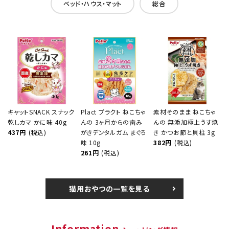
ベッド・ハウス・マット
総合
キャットSNACK スナック
Plact プラクト ねこちゃ
素材そのまま ねこちゃ
乾しカマ かに味 40g
んの 3ヶ月からの歯み
んの 無添加極上うす焼
437円
(税込)
がきデンタルガム まぐろ
き かつお節と貝柱 3g
味 10g
382円
(税込)
261円
(税込)
猫用おやつの一覧を見る
Information