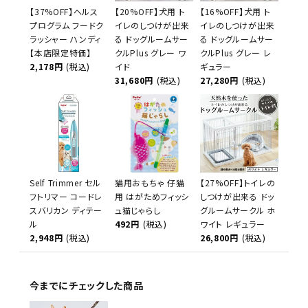
【37%OFF】ヘルス
【20%OFF】犬用 ト
【16%OFF】犬用 ト
プログラム フードク
イレのしつけが出来
イレのしつけが出来
ラッシャー ハンディ
る ドッグルームサー
る ドッグルームサー
【本店限定特価】
クルPlus グレー ワ
クルPlus グレー レ
2,178円
(税込)
イド
ギュラー
31,680円
(税込)
27,280円
(税込)
Self Trimmer セル
猫用おもちゃ 仔猫
【27%OFF】トイレの
フトリマー コードレ
用 はがためフィッシ
しつけが出来る ドッ
スバリカン ディテー
ュ猫じゃらし
グルームサークル ホ
ル
492円
(税込)
ワイト レギュラー
2,948円
(税込)
26,800円
(税込)
今までにチェックした商品