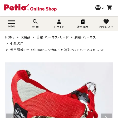
language
shopping_cart
search
wovn-lang-name
search
person
favorite
検 索
ログイン
注文履歴
お気に入り
犬用品
HOME
犬用品
首輪・ハーネス・リード
胴輪・ハーネス
猫用品
中型犬用
犬用胴輪 EthicalDoor エシカルドア 迷彩ベストハーネスM レッド
うさぎ用品
ブランド別に探す
目的別に探す
SNS
ご利用案内