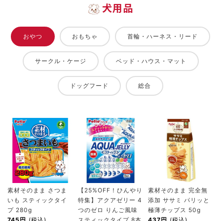
犬用品
おやつ
おもちゃ
首輪・ハーネス・リード
サークル・ケージ
ベッド・ハウス・マット
ドッグフード
総合
素材そのまま さつま
【25%OFF！ひんやり
素材そのまま 完全無
いも スティックタイ
特集】アクアゼリー 4
添加 ササミ パリッと
プ 280g
つのゼロ りんご風味
極薄チップス 50g
745円
(税込)
スティックタイプ 8本
437円
(税込)