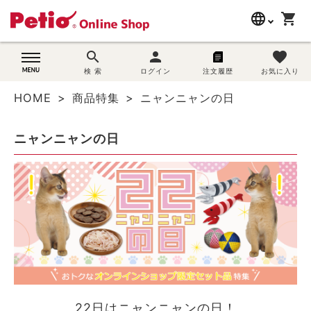
language
shopping_cart
search
search
person
favorite
wovn-lang-name
犬用品
検 索
ログイン
注文履歴
お気に入り
HOME
商品特集
ニャンニャンの日
猫用品
ニャンニャンの日
うさぎ用品
ブランド別に探す
目的別に探す
SNS
ご利用案内
22日はニャンニャンの日！