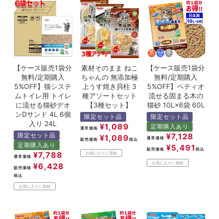
【ケース販売1袋分
素材そのまま ねこ
【ケース販売1袋分
無料/定期購入
ちゃんの 無添加極
無料/定期購入
5%OFF】猫システ
上うす焼き貝柱 3
5%OFF】ペティオ
ムトイレ用 トイレ
種アソートセット
流せる固まる木の
に流せる猫砂デオ
【3種セット】
猫砂 10L×6袋 60L
ンDサンド 4L 6個
限定セット品
限定セット品
入り 24L
¥
1,089
定期購入あり
通常価格
限定セット品
¥
7,128
¥
1,089
通常価格
販売価格
税込
定期購入あり
¥
5,491
販売価格
税込
¥
7,788
お気に入りに登録
通常価格
お気に入りに登録
¥
6,428
販売価格
税込
お気に入りに登録