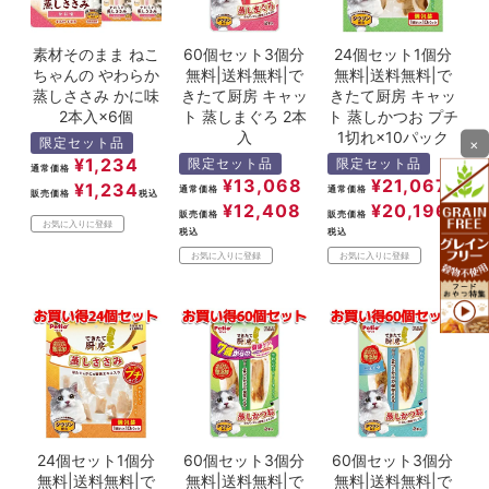
素材そのまま ねこ
60個セット3個分
24個セット1個分
ちゃんの やわらか
無料|送料無料|で
無料|送料無料|で
蒸しささみ かに味
きたて厨房 キャッ
きたて厨房 キャッ
2本入×6個
ト 蒸しまぐろ 2本
ト 蒸しかつお プチ
入
1切れ×10パック
限定セット品
×
¥
1,234
限定セット品
限定セット品
通常価格
¥
13,068
¥
21,067
¥
1,234
通常価格
通常価格
販売価格
税込
¥
12,408
¥
20,196
販売価格
販売価格
お気に入りに登録
税込
税込
お気に入りに登録
お気に入りに登録
24個セット1個分
60個セット3個分
60個セット3個分
無料|送料無料|で
無料|送料無料|で
無料|送料無料|で