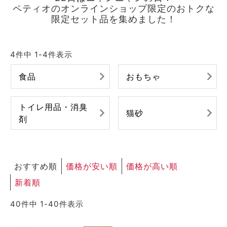
ペティオのオンラインショップ限定のおトクな
ACCOUNT MENU
限定セット品を集めました！
ようこそ ゲスト 様
meeting_room
person
ログイン
新規会員登録
4
件中
1
-
4
件表示
食品
おもちゃ
トイレ用品・消臭
猫砂
剤
おすすめ順
価格が安い順
価格が高い順
新着順
40
件中
1
-
40
件表示