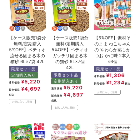
【ケース販売1袋分
【ケース販売1袋分
【5%OFF】素材そ
無料/定期購入
無料/定期購入
のまま ねこちゃん
5%OFF】ペティオ
5%OFF】ペティオ
の やわらか蒸しか
流せる固まる木の
ガッチリ固まる木
つお かに味 2本入
猫砂 6L×7袋 42L
の猫砂 6L×7個
×6個
42L
限定セット品
限定セット品
¥
1,306
限定セット品
定期購入あり
通常価格
¥
5,220
定期購入あり
¥
1,234
通常価格
販売価格
税込
¥
5,220
¥
4,697
通常価格
販売価格
お気に入りに登録
¥
4,697
税込
販売価格
税込
お気に入りに登録
お気に入りに登録