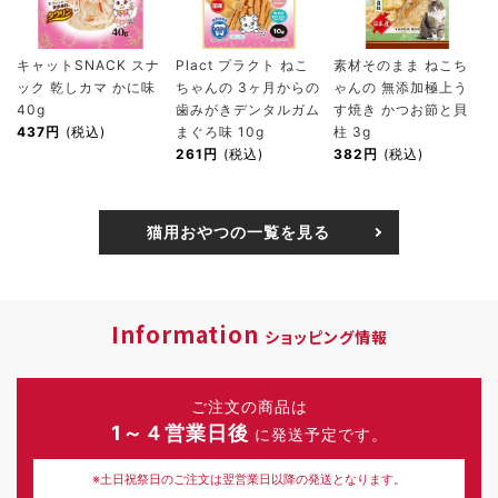
キャットSNACK スナ
Plact プラクト ねこ
素材そのまま ねこち
ック 乾しカマ かに味
ちゃんの 3ヶ月からの
ゃんの 無添加極上う
40g
歯みがきデンタルガム
す焼き かつお節と貝
437円
(税込)
まぐろ味 10g
柱 3g
261円
(税込)
382円
(税込)
猫用おやつの一覧を見る
Information
ショッピング情報
ご注文の商品は
1～４営業日後
に発送予定です。
※土日祝祭日のご注文は翌営業日以降の発送となります。