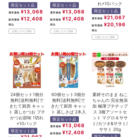
れ×10パック
限定セット品
限定セット品
¥
13,068
¥
13,068
限定セット品
通常価格
通常価格
¥
21,067
¥
12,408
¥
12,408
通常価格
販売価格
販売価格
¥
20,196
税込
税込
販売価格
税込
お気に入りに登録
お気に入りに登録
お気に入りに登録
24個セット1個分
60個セット3個分
素材そのまま ねこ
無料|送料無料|で
無料|送料無料|で
ちゃんの 完全無添
きたて厨房 キャッ
きたて厨房 キャッ
加 極薄プチチップ
ト 蒸しかつお プチ
ト 蒸しさば 2本入
ス 3種アソートセ
かつお節味 1切れ
ット マグロ＆ササ
限定セット品
×10パック
ミ/カツオ&ササミ/
¥
13,068
通常価格
ササミ 20g
限定セット品
¥
12,408
販売価格
¥
21,067
限定セット品