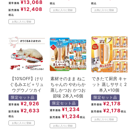
¥
13,068
通常価格
税込
税込
¥
12,408
販売価格
お気に入りに登録
お気に入りに登録
税込
お気に入りに登録
【10%OFF】けり
素材そのまま ねこ
できたて厨房 キャ
ぐるみエビ＋リュ
ちゃんの やわらか
ット 蒸しササミ 2
ウグウノツカイ
蒸しかつお かつお
本入×10個
節味 2本入×6個
限定セット品
限定セット品
¥
2,926
¥
2,178
限定セット品
通常価格
通常価格
¥
1,234
¥
2,633
¥
2,178
通常価格
販売価格
販売価格
税込
¥
1,234
税込
販売価格
税込
お気に入りに登録
お気に入りに登録
お気に入りに登録