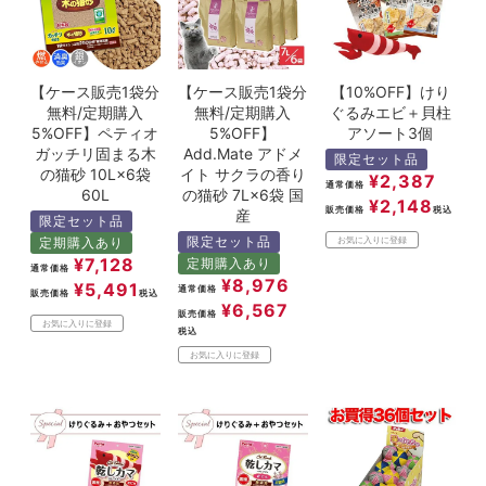
【ケース販売1袋分
【ケース販売1袋分
【10%OFF】けり
無料/定期購入
無料/定期購入
ぐるみエビ＋貝柱
5%OFF】ペティオ
5%OFF】
アソート3個
ガッチリ固まる木
Add.Mate アドメ
限定セット品
の猫砂 10L×6袋
イト サクラの香り
¥
2,387
通常価格
60L
の猫砂 7L×6袋 国
¥
2,148
販売価格
税込
産
限定セット品
限定セット品
定期購入あり
お気に入りに登録
¥
7,128
定期購入あり
通常価格
¥
8,976
¥
5,491
通常価格
販売価格
税込
¥
6,567
販売価格
お気に入りに登録
税込
お気に入りに登録