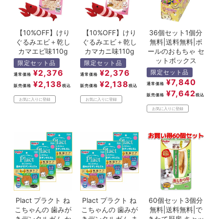
【10%OFF】けり
【10%OFF】けり
36個セット1個分
ぐるみエビ＋乾し
ぐるみエビ＋乾し
無料|送料無料|ボ
カマエビ味110g
カマカニ味110g
ールのおもちゃ セ
ットボックス
限定セット品
限定セット品
¥
2,376
¥
2,376
限定セット品
通常価格
通常価格
¥
7,840
¥
2,138
¥
2,138
通常価格
販売価格
税込
販売価格
税込
¥
7,642
販売価格
税込
お気に入りに登録
お気に入りに登録
お気に入りに登録
Plact プラクト ね
Plact プラクト ね
60個セット3個分
こちゃんの 歯みが
こちゃんの 歯みが
無料|送料無料|で
きデンタルガム か
きデンタルガム ま
きたて厨房 キャッ