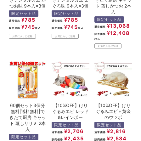
つお味 9本入×3個
ぐろ味 9本入×3個
ト 蒸しかつお 2本
入
限定セット品
限定セット品
¥
785
¥
785
限定セット品
通常価格
通常価格
¥
13,068
¥
745
¥
745
通常価格
販売価格
税込
販売価格
税込
¥
12,408
販売価格
お気に入りに登録
お気に入りに登録
税込
お気に入りに登録
60個セット3個分
【10%OFF】けり
【10%OFF】けり
無料|送料無料|で
ぐるみエビ レッド
ぐるみエビ＋黄金
きたて厨房 キャッ
&レインボー
のウツボ
ト 蒸しササミ 2本
限定セット品
限定セット品
入
¥
2,706
¥
2,816
通常価格
通常価格
限定セット品
¥
2,435
¥
2,534
販売価格
販売価格