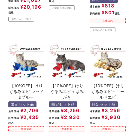
通常価格
税込
¥
818
¥
20,196
通常価格
販売価格
お気に入りに登録
¥
801
税込
販売価格
税込
お気に入りに登録
在庫切れ
お気に入りに登録
【10%OFF】けり
【10%OFF】けり
【10%OFF】けり
ぐるみエビ レッド
ぐるみエビ＋はみ
ぐるみエビ＋ゴー
&ブルー
がき
ルドエビ
限定セット品
限定セット品
限定セット品
¥
2,706
¥
3,256
¥
3,256
通常価格
通常価格
通常価格
¥
2,435
¥
2,930
¥
2,930
販売価格
販売価格
販売価格
税込
税込
税込
在庫切れ
在庫切れ
在庫切れ