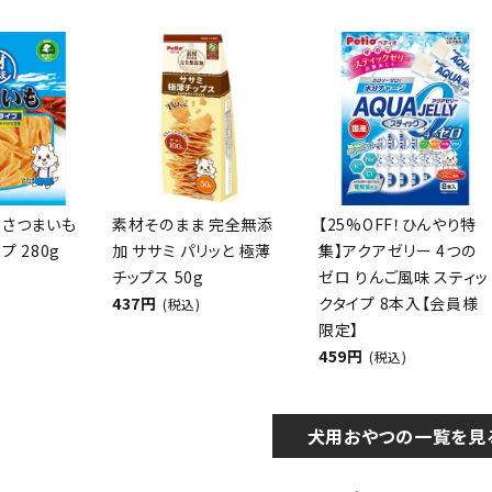
 さつまいも
素材そのまま 完全無添
【25%OFF！ひんやり特
プ 280g
加 ササミ パリッと 極薄
集】アクアゼリー 4つの
チップス 50g
ゼロ りんご風味 スティッ
437円
クタイプ 8本入【会員様
(税込)
限定】
459円
(税込)
犬用おやつの一覧を見