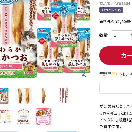
商品番号
W01884
限定セット品
通常価格
¥
1,306
販
ト中にオススメ
まとめ買いでオトク！！
カ
ご利用い
かにの旨味だした
しさをギュッと閉じ
ピングにも最適！
色料不使用。