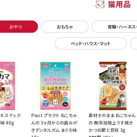
猫用品
おやつ
おもちゃ
首輪・ハーネス
ベッド・ハウス・マット
CK スナック
Plact プラクト ねこちゃ
素材そのまま ねこちゃん
味 40g
んの 3ヶ月からの歯みが
の 無添加極上うす焼き
きデンタルガム まぐろ味
かつお節と貝柱 3g