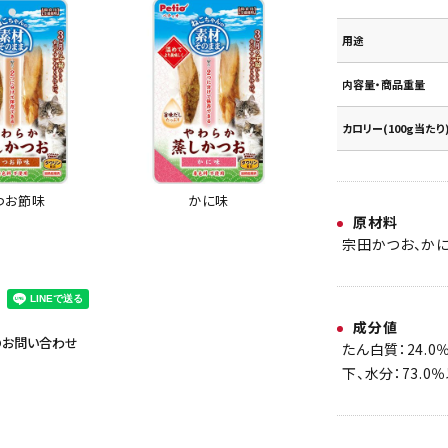
用途
内容量・商品重量
カロリー(100g当たり
かに味
つお節味
原材料
宗田かつお、かに
成分値
のお問い合わせ
たん白質：24.0
下、水分：73.0