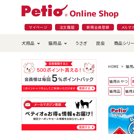
マイページ
注文履歴
新規会員登録
メルマ
犬用品
猫用品
うさぎ
昆虫
商品シリ
ドッグフード
ごはん・おやつ
プラクト
夜のお散歩特集
ショッピングガイド
おや
お手
素材
無添
会員
HOME
猫用
国産フード&おやつ特集
穀物不使
猫用おやつ
ペットシーツ
ベッド・ハウス・マット
返品・交換について
ベッ
サー
オン
猫用品
猫用
おもちゃ
食器・給水器
食器
防虫
じゃらして遊ぶ
引っ張っ
首輪・ハーネス・リード
替え・交換パーツ
しつ
アパレル
またたび