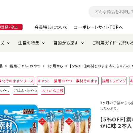
会員特典について
コーポレートサイトTOPへ
ガ登録・停止
ーズ
注目の特集
目的から探す
ご利用ガイド・お問い
つ
入れ・ケア用品
そのまま
加特集
特典について
お手入れ・ケア用品
トイレタリー・消臭剤
極上
けりぐるみ特集
ご注文方法について
品
猫用ごはん・おやつ
3ヶ月から
【5%OFF】素材そのまま ねこちゃんの
用のグレインフリー
素材そのままシリーズ
キャット｜猫用おやつ｜素材そのまま
猫用トッピング
ド・ハウス・マット
クル・ケージ・タワー
ラインショップ利用規約
サークル・ケージ
キャリーバッグ
おやつ
ごはん・おやつ
おさかな主役
・給水器
用品
防虫用品
服・ウェア
3ヶ月の子猫からも
て遊ぶ
投げて遊ぶ
したっぷり。
け用品
替え・交換パーツ
【5%OFF】
かに味 2本入
・元気草
夜のお散歩