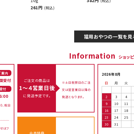
10g
382円
(税込)
261円
(税込)
猫用おやつの一覧を見
Information
ショッ
ご案内
2026年8月
間受付
ご注文の商品は
※土日祝祭日のご注
日
月
火
1～４営業日後
受付
文は翌営業日以降の
に発送予定です。
6:00
2
3
4
発送となります。
9
10
11
00、祝日
16
17
18
23
24
25
30
31
せはフ
会員特典