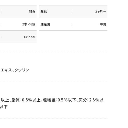
間食
年齢
3ヶ月～
2本×6個
原産国
中国
)
133Kcal
エキス、タウリン
％以上、脂質：0.5％以上、粗繊維：0.5％以下、灰分：2.5％以
％以下