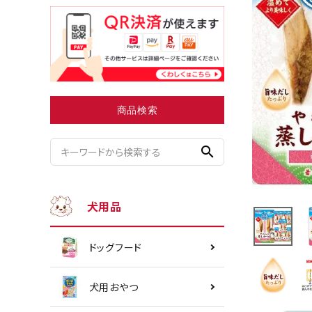
小型犬にオススメ
ダイエッ
商品検索
search
犬用品
ドッグフード
犬用おやつ