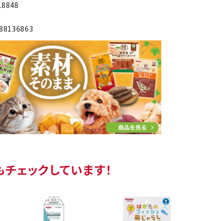
18848
88136863
もチェックしています！