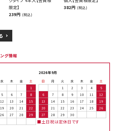
クタイプ 4本入【会員様
個入【会員様限定】
限定】
382円
(税込)
239円
(税込)
る
ピング情報
2026年9月
水
木
金
土
日
月
火
水
木
金
土
1
1
2
3
4
5
5
6
7
8
6
7
8
9
10
11
12
12
13
14
15
13
14
15
16
17
18
19
19
20
21
22
20
21
22
23
24
25
26
26
27
28
29
27
28
29
30
■土日祝は定休日です