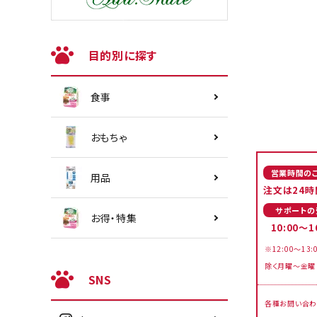
目的別に探す
食事
おもちゃ
営業時間の
用品
注文は24時
サポートの
お得・特集
10:00～1
※12:00～13:
除く月曜～金曜
SNS
各種お問い合わ