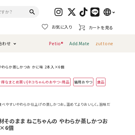
language
search
お気に入り
カートを見る
日本語
合わせ
Petio®
Add.Mate
zuttone
English
简体中文
トイレタリー・消臭剤
猫砂
ペティオ公式アプリ
お支払い方法・配送について
 やわらか蒸しかつお かに味 2本入×6個
お得なまとめ買い|ネコちゃんのおやつ・用品
猫用おやつ
食品
キャリーバッグ
おもちゃ
服・ウェア
首輪・ハーネス
食べやすいやわらか仕上げの蒸しかつお。温めてよりおいしく。旨味だ
デンタルおもちゃ
素材そのまま ねこちゃんの やわらか蒸しかつお
×6個