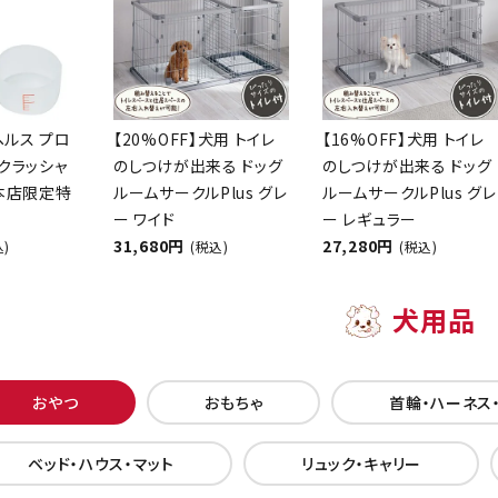
ヘルス プロ
【20%OFF】犬用 トイレ
【16%OFF】犬用 トイレ
クラッシャ
のしつけが出来る ドッグ
のしつけが出来る ドッグ
【本店限定特
ルームサークルPlus グレ
ルームサークルPlus グレ
ー ワイド
ー レギュラー
31,680円
27,280円
込)
(税込)
(税込)
犬用品
おやつ
おもちゃ
首輪・ハーネス
ベッド・ハウス・マット
リュック・キャリー