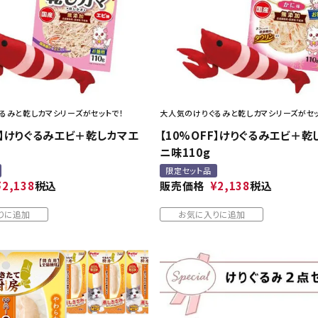
るみと乾しカマシリーズがセットで！
大人気のけりぐるみと乾しカマシリーズがセッ
F】けりぐるみエビ＋乾しカマエ
【10%OFF】けりぐるみエビ＋乾
ニ味110g
限定セット品
¥
2,138
税込
販売価格
¥
2,138
税込
りに追加
お気に入りに追加