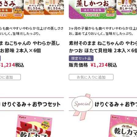
らも食べやすいやわらか仕上げの蒸しささ
3ヶ月の子猫からも食べやすいやわらか仕上
おいしく。旨味だしたっぷり。
お。温めてよりおいしく。旨味だしたっぷり。
ま ねこちゃんの やわらか蒸し
素材そのまま ねこちゃんの やわ
つお節味 2本入×6個
かつお ほたて貝柱味 2本入×6
限定セット品
¥
1,234
税込
販売価格
¥
1,234
税込
りに追加
お気に入りに追加