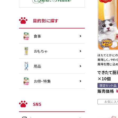
目的別に探す
食事
おもちゃ
ほたてとかにの
美味しく。やわ
風味を閉じ込め
用品
できたて厨房
×10個
お得・特集
限定セット品
販売価格
お気に入
SNS