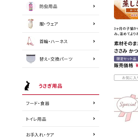
防虫用品
服・ウェア
3ヶ月の子猫か
み。温めてより
首輪・ハーネス
素材そのま
ささみ か
替え・交換パーツ
限定セット品
販売価格
お気に入
うさぎ用品
フード・食器
トイレ用品
お手入れ・ケア