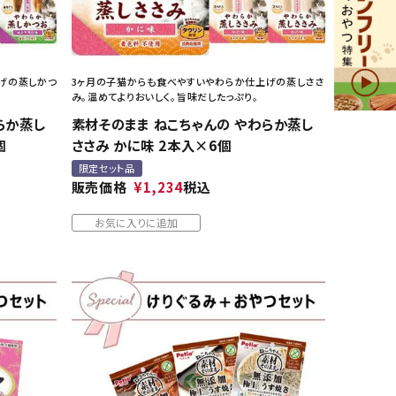
げの蒸しかつ
3ヶ月の子猫からも食べやすいやわらか仕上げの蒸しささ
み。温めてよりおいしく。旨味だしたっぷり。
らか蒸し
素材そのまま ねこちゃんの やわらか蒸し
個
ささみ かに味 2本入×6個
限定セット品
販売価格
¥
1,234
税込
お気に入りに追加