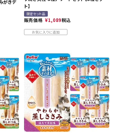
歯みがきデ
ト】
限定セット品
販売価格
¥
1,089
税込
お気に入りに追加