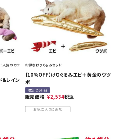
上！人気のカラ
お得なけりぐるみセット！
【10%OFF】けりぐるみエビ＋黄金のウツ
ッド&レイン
ボ
限定セット品
販売価格
¥
2,534
税込
お気に入りに追加