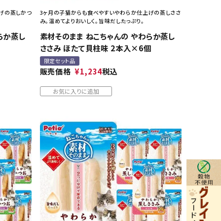
げの蒸しかつ
3ヶ月の子猫からも食べやすいやわらか仕上げの蒸しささ
み。温めてよりおいしく。旨味だしたっぷり。
らか蒸し
素材そのまま ねこちゃんの やわらか蒸し
ささみ ほたて貝柱味 2本入×6個
限定セット品
販売価格
¥
1,234
税込
お気に入りに追加