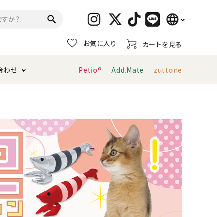
language
search
お気に入り
カートを見る
日本語
合わせ
Petio®
Add.Mate
zuttone
English
简体中文
トイレタリー・消臭剤
猫砂
ペティオ公式アプリ
お支払い方法・配送について
キャリーバッグ
おもちゃ
服・ウェア
首輪・ハーネス
デンタルおもちゃ