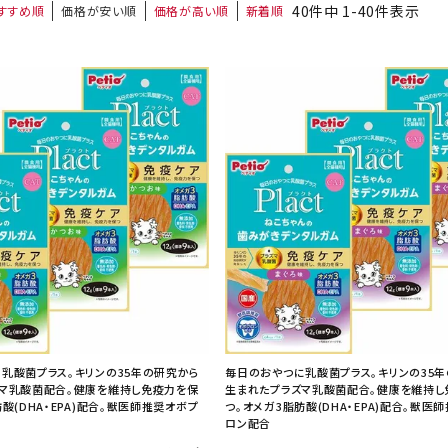
40
件中
1
-
40
件表示
すすめ順
価格が安い順
価格が高い順
新着順
乳酸菌プラス。キリンの35年の研究から
毎日のおやつに乳酸菌プラス。キリンの35
マ乳酸菌配合。健康を維持し免疫力を保
生まれたプラズマ乳酸菌配合。健康を維持し
酸(DHA・EPA)配合。獣医師推奨オボプ
つ。オメガ3脂肪酸(DHA・EPA)配合。獣医
ロン配合