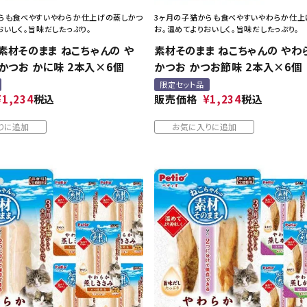
らも食べやすいやわらか仕上げの蒸しかつ
3ヶ月の子猫からも食べやすいやわらか仕上
おいしく。旨味だしたっぷり。
お。温めてよりおいしく。旨味だしたっぷり。
】素材そのまま ねこちゃんの や
素材そのまま ねこちゃんの やわ
かつお かに味 2本入×6個
かつお かつお節味 2本入×6個
限定セット品
¥
1,234
税込
販売価格
¥
1,234
税込
りに追加
お気に入りに追加