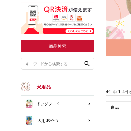
小型犬にオススメ
ダイエッ
商品検索
search
犬用品
4
件中
1
-
4
件
ドッグフード
食品
犬用おやつ