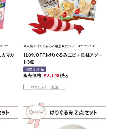
トで！
大人気のけりぐるみと極上貝柱シリーズがセットで！
しカマカ
【10%OFF】けりぐるみエビ＋貝柱アソー
ト3個
限定セット品
販売価格
¥
2,148
税込
お気に入りに追加