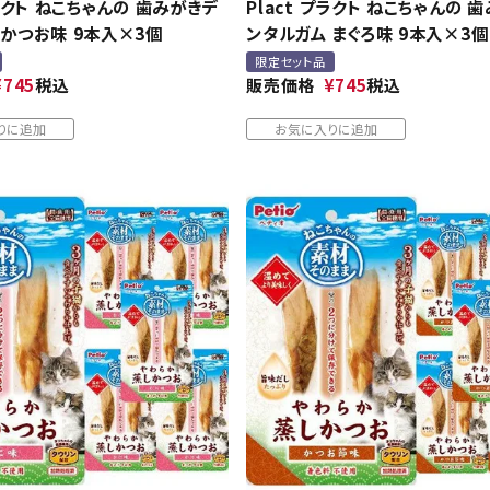
プラクト ねこちゃんの 歯みがきデ
Plact プラクト ねこちゃんの 
 かつお味 9本入×3個
ンタルガム まぐろ味 9本入×3個
限定セット品
¥
745
税込
販売価格
¥
745
税込
りに追加
お気に入りに追加