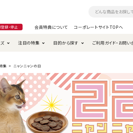
会員特典について
コーポレートサイトTOPへ
ガ登録・停止
ーズ
注目の特集
目的から探す
ご利用ガイド・お問い
つ
入れ・ケア用品
そのまま
加特集
特典について
お手入れ・ケア用品
トイレタリー・消臭剤
極上
けりぐるみ特集
ご注文方法について
特集
ニャンニャンの日
用のグレインフリー
ド・ハウス・マット
クル・ケージ・タワー
ラインショップ利用規約
サークル・ケージ
キャリーバッグ
・給水器
用品
防虫用品
服・ウェア
て遊ぶ
投げて遊ぶ
け用品
替え・交換パーツ
・元気草
夜のお散歩