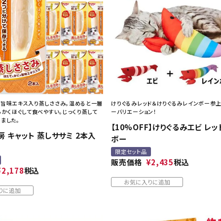
旨味エキス入り蒸しささみ。温めると一層
けりぐるみレッド＆けりぐるみレインボー参
らかくほぐして食べやすい。じっくり蒸して
ーバリエーション！
ました。
【10%OFF】けりぐるみエビ レ
 キャット 蒸しササミ 2本入
ボー
限定セット品
販売価格
¥
2,435
税込
¥
2,178
税込
お気に入りに追加
りに追加