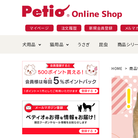
マイページ
注文履歴
新規会員登録
メルマ
犬用品
猫用品
うさぎ
昆虫
商品シリ
ドッグフード
ごはん・おやつ
プラクト
夜のお散歩特集
ショッピングガイド
おや
お手
素材
無添
会員
HOME
商品
国産フード&おやつ特集
穀物不使
ペットシーツ
ベッド・ハウス・マット
返品・交換について
ベッ
サー
オン
おもちゃ
食器・給水器
食器
防虫
じゃらして遊ぶ
引っ張っ
首輪・ハーネス・リード
替え・交換パーツ
しつ
アパレル
またたび