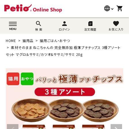
language
shopping_cart
search
wovn-lang-name
search
person
favorite
検 索
ログイン
注文履歴
お気に入り
犬用品
HOME
猫用品
猫用ごはん・おやつ
猫用品
素材そのまま ねこちゃんの 完全無添加 極薄プチチップス 3種アソート
セット マグロ＆ササミ/カツオ&ササミ/ササミ 20g
うさぎ用品
ブランド別に探す
目的別に探す
SNS
ご利用案内