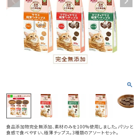
ACCOUNT MENU
ようこそ ゲスト 様
meeting_room
person
ログイン
新規会員登録
食品添加物完全無添加、素材のみを100%使用しました。パリッと
食感で食べやすい、極薄チップス。3種類のアソートセット。