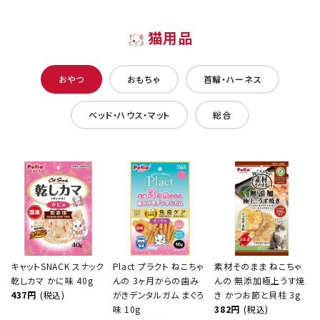
猫用品
おやつ
おもちゃ
首輪・ハーネス
ベッド・ハウス・マット
総合
キャットSNACK スナック
Plact プラクト ねこちゃ
素材そのまま ねこちゃ
乾しカマ かに味 40g
んの 3ヶ月からの歯み
んの 無添加極上うす焼
437円
(税込)
がきデンタルガム まぐろ
き かつお節と貝柱 3g
味 10g
382円
(税込)