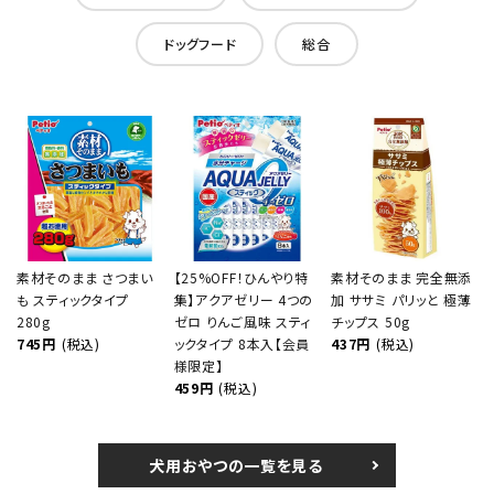
ドッグフード
総合
素材そのまま さつまい
【25%OFF！ひんやり特
素材そのまま 完全無添
も スティックタイプ
集】アクアゼリー 4つの
加 ササミ パリッと 極薄
280g
ゼロ りんご風味 スティ
チップス 50g
745円
(税込)
ックタイプ 8本入【会員
437円
(税込)
様限定】
459円
(税込)
犬用おやつの一覧を見る