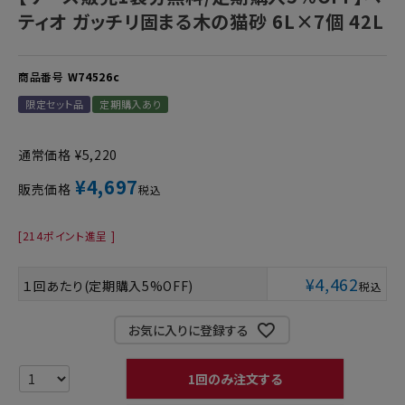
ティオ ガッチリ固まる木の猫砂 6L×7個 42L
商品番号
W74526c
限定セット品
定期購入あり
通常価格
¥
5,220
¥
4,697
販売価格
税込
[
214
ポイント進呈 ]
¥
4,462
１回あたり(定期購入5%OFF)
税込
お気に入りに登録する
1回のみ注文する