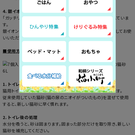
4. 銀イオンでクリーン！
「ガッチリ固まる 木の猫砂」全体に銀イオン水を加えて製造していま
す。
銀イオンは自然環境にも優しく、人にもペットにも安全。安心してお使
いいただけます。
■使用方法
1. トイレ前の準備
猫用トイレに本品を5〜7cmの厚さになるように、敷き詰めます。
従来使用していた猫砂(猫の尿のニオイがついたもの)を混ぜて使用
すると、新しい猫砂に早く慣れます。
2. トイレ後の処理
水分を吸うと、砂は固まります。固まった部分だけを取り除き、新しい
猫砂を補充してください。