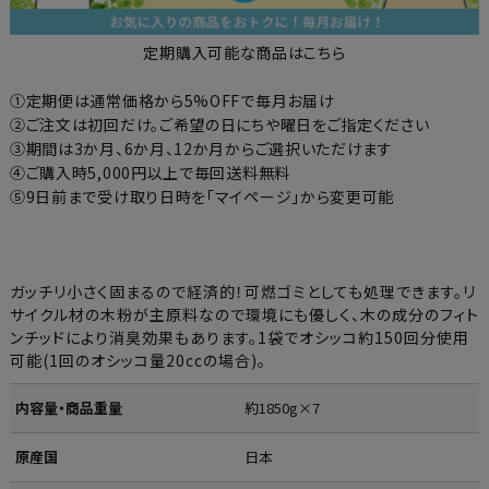
定期購入可能な商品はこちら
①定期便は通常価格から5%OFFで毎月お届け
②ご注文は初回だけ。ご希望の日にちや曜日をご指定ください
③期間は3か月、6か月、12か月からご選択いただけます
④ご購入時5,000円以上で毎回送料無料
⑤9日前まで受け取り日時を「マイページ」から変更可能
ガッチリ小さく固まるので経済的！可燃ゴミとしても処理できます。リ
サイクル材の木粉が主原料なので環境にも優しく、木の成分のフィト
ンチッドにより消臭効果もあります。1袋でオシッコ約150回分使用
可能(1回のオシッコ量20ccの場合)。
内容量・商品重量
約1850g×7
原産国
日本