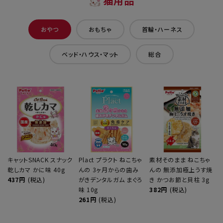
猫用品
おやつ
おもちゃ
首輪・ハーネス
ベッド・ハウス・マット
総合
キャットSNACK スナック
Plact プラクト ねこちゃ
素材そのまま ねこちゃ
乾しカマ かに味 40g
んの 3ヶ月からの歯み
んの 無添加極上うす焼
437円
(税込)
がきデンタルガム まぐろ
き かつお節と貝柱 3g
味 10g
382円
(税込)
261円
(税込)