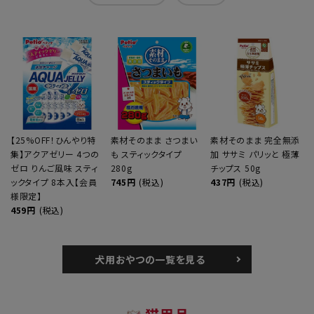
【25%OFF！ひんやり特
素材そのまま さつまい
素材そのまま 完全無添
集】アクアゼリー 4つの
も スティックタイプ
加 ササミ パリッと 極薄
ゼロ りんご風味 スティ
280g
チップス 50g
ックタイプ 8本入【会員
745円
(税込)
437円
(税込)
様限定】
459円
(税込)
犬用おやつの一覧を見る