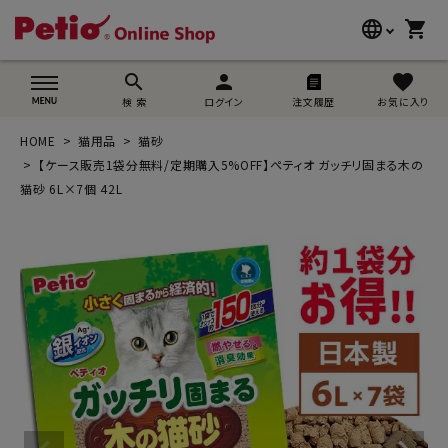
language
shopping_cart
search
wovn-lang-name
search
person
favorite
検 索
ログイン
注文履歴
お気に入り
犬用品
HOME
猫用品
猫砂
猫用品
【ケース販売1袋分無料/定期購入5%OFF】ペティオ ガッチリ固まる木の
猫砂 6L×7個 42L
うさぎ用品
ブランド別に探す
目的別に探す
SNS
ご利用案内