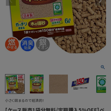
ACCOUNT MENU
ようこそ ゲスト 様
meeting_room
person
ログイン
新規会員登録
小さく固まるので経済的！
【ケース販売1袋分無料/定期購入5%OFF】ペ